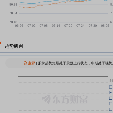
“离岸试验”打开上海国际金融中心
08-03
06-05
更大想象空间
立方风控鸟·早报（8月3日）
08-03
06-05
浦发银行宜春分行被罚25万元，
08-02
涉贷后管理不到位
告别拉杆箱、咖啡券！“消费即算
05-20
08-01
力”，银行密集布局AI权益信用卡
趋势研判
浦发银行：融资净买入416.5万
08-01
元，融资余额37.97亿元
04-30
点评
|
股价趋势短期处于震荡上行状态，中期处于强势上
首批DR基准利率贷款落地 定价新
08-01
模式启航
04-30
主
查看更多
04-30
04-08