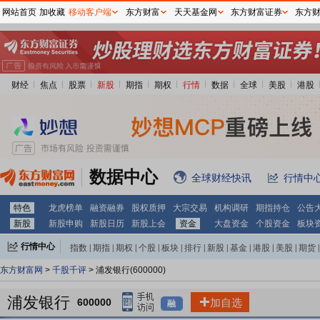
网站首页
加收藏
移动客户端
东方财富
天天基金网
东方财富证券
东方
财经
焦点
股票
新股
期指
期权
行情
数据
全球
美股
港股
数据中心
全球财经快讯
行情中
特色
龙虎榜单
融资融券
股权质押
大宗交易
机构调研
期指持仓
公告
新股
新股申购
新股日历
新股上会
资金
大盘资金
个股资金
板块
行情中心
指数
|
期指
|
期权
|
个股
|
板块
|
排行
|
新股
|
基金
|
港股
|
美股
|
期货
|
外汇
|
黄金
|
自选股
|
自选基金
东方财富网
>
千股千评
> 浦发银行(600000)
浦发银行
600000
加自选
融