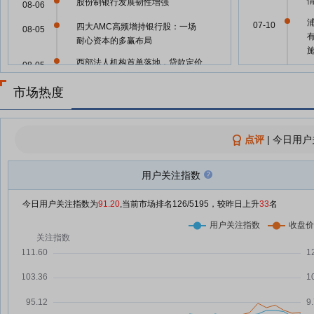
股份制银行发展韧性增强
08-06
07-10
四大AMC高频增持银行股：一场
08-05
耐心资本的多赢布局
西部法人机构首单落地，贷款定价
08-05
06-30
“新锚”应用范围不断扩大，对不同
市场热度
银行影响或存差异
浦发银行：融资净买入292.06万
08-05
06-27
元，融资余额37.95亿元
点评
|
今日用户
含权类理财“过山车”：上演“规模
08-05
增”与“净值考”
用户关注指数
利率市场化改革深入推进 多地相
08-05
06-27
继落地DR基准利率贷款
今日用户关注指数为
91.20
,当前市场排名
126
/5195，较昨日上升
33
名
浦发银行：融资净偿还429.77万
08-04
元，融资余额37.92亿元
06-05
存贷增速逆转，商业银行同业存单
08-03
备案额度罕见缩水
06-05
浦发银行宜春分行被罚25万，涉
08-03
贷后管理不到位