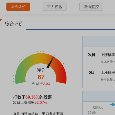
综合评价
主力控盘
舆情监控
综合评价
次日
上涨概
样本数量：
评分
5日
上涨概
67
样本数量：
+0.63
今日
打败了
69.36%
的股票
次日上涨概率
52.07%
近期消息面活跃，主力资金有流