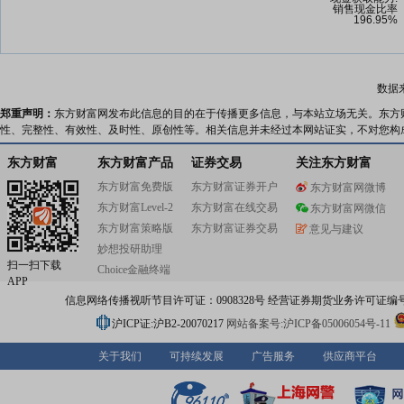
数据
郑重声明：
东方财富网发布此信息的目的在于传播更多信息，与本站立场无关。东方
性、完整性、有效性、及时性、原创性等。相关信息并未经过本网站证实，不对您构
东方财富
东方财富产品
证券交易
关注东方财富
东方财富免费版
东方财富证券开户
东方财富网微博
东方财富Level-2
东方财富在线交易
东方财富网微信
东方财富策略版
东方财富证券交易
意见与建议
妙想投研助理
扫一扫下载
Choice金融终端
APP
信息网络传播视听节目许可证：0908328号 经营证券期货业务许可证编号：91310
沪ICP证:沪B2-20070217
网站备案号:沪ICP备05006054号-11
关于我们
可持续发展
广告服务
供应商平台