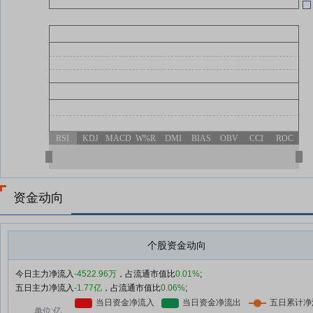
04-08
03-31
RSI
KDJ
MACD
W%R
DMI
BIAS
OBV
CCI
ROC
03-31
资金动向
个股资金动向
今日主力净流入
-4522.96万
，占流通市值比
0.01%
;
五日主力净流入
-1.77亿
，占流通市值比
0.06%
;