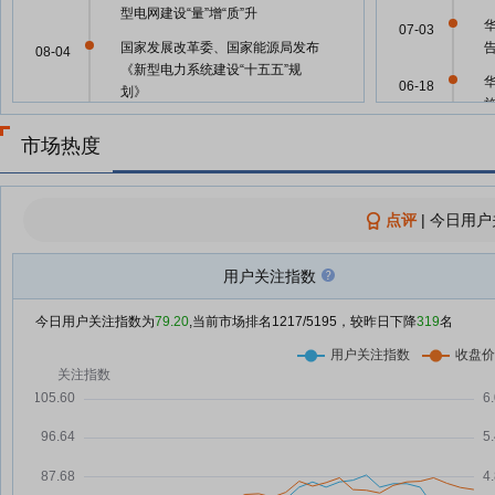
型电网建设“量”增“质”升
07-03
国家发展改革委、国家能源局发布
08-04
《新型电力系统建设“十五五”规
06-18
划》
两部门：到2030年 新型电力系统
08-03
市场热度
06-18
初步建成
新华解码丨新型电力系统建设迎来
08-03
05-29
“十五五”发展路线图
点评
|
今日用户
新型电力系统建设迎来“十五五”发
08-03
05-29
展路线图
用户关注指数
新型电力系统建设“十五五”规划：
08-03
05-29
到2030年初步建成新型电力系统
今日用户关注指数为
79.20
,当前市场排名
1217
/5195，较昨日下降
319
名
两部门发文 事关中国电力系统建
08-03
05-29
设！非化石能源发电量占比、充电
基础设施、西电东送规模等16个
关键指标公布
05-21
华电国际：融资净偿还829.21万
08-01
元，融资余额6.46亿元
05-16