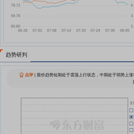
2026年中期分红方案密集落地 45
08-01
家公司拟派现逾370亿元
05-12
华电国际：融资净偿还811.12万
07-31
元，融资余额6.54亿元
05-07
中国银河证券马宗明：煤电功能定
07-31
位重塑 五大投资机遇显现
04-29
时报数说 | 上半年我国煤电发电量
07-31
趋势研判
占比首次低于50%
华
04-29
国家能源局：上半年我国煤电发电
07-31
量占比首次低于50%
点评
|
股价趋势短期处于震荡上行状态，中期处于弱势上涨状
04-29
上半年我国煤电发电量占比首次低
07-30
于50%
04-29
华电国际：融资净偿还1038.35万
07-30
元，融资余额6.62亿元
主
回购、增持、分红、锁仓……沪市
07-29
公司多路径“护盘” 谁在行动？
查看更多