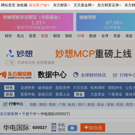
网站首页
加收藏
移动客户端
东方财富
天天基金网
东方财富证券
东方
财经
焦点
股票
新股
期指
期权
行情
数据
全球
美股
港股
数据中心
全球财经快讯
行情中
特色
龙虎榜单
融资融券
股权质押
大宗交易
机构调研
期指持仓
公告
新股
新股申购
新股日历
新股上会
资金
大盘资金
个股资金
板块
行情中心
指数
|
期指
|
期权
|
个股
|
板块
|
排行
|
新股
|
基金
|
港股
|
美股
|
期货
|
外汇
|
黄金
|
自选股
|
自选基金
东方财富网
>
千股千评
> 华电国际(600027)
华电国际
600027
加自选
融