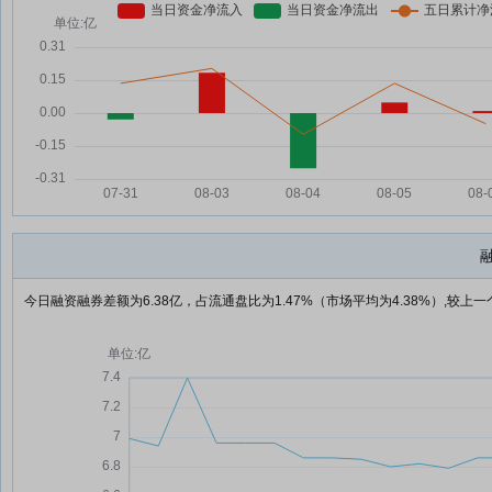
今日融资融券差额为6.38亿，占流通盘比为1.47%（市场平均为4.38%）,较上