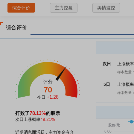
综合评价
主力控盘
舆情监控
综合评价
次日
上涨概
样本数量：
评分
5日
上涨概
70
样本数量：
+1.28
今日
打败了
78.13%
的股票
次日上涨概率
49.21%
近期消息面活跃，主力资金有介