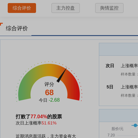
综合评价
主力控盘
舆情监控
综合评价
次日
上涨概
样本数量：
评分
5日
上涨概
68
样本数量：
-2.68
今日
打败了
77.04%
的股票
次日上涨概率
51.61%
近期消息面活跃，主力资金有大