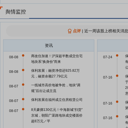
舆情监控
点评
|
近一周该股上榜相关消息
资讯
商改住加速！沪深超半数成交住宅
08-08
07-24
地块系“换身份”而来
保利发展：融资净偿还925.82万
08-08
元，融资余额27.79亿元
07-16
一线城市高价地被争抢，地块“调
08-07
规”后出让成主流
保利发展在福州成立住房租赁公司
08-07
07-16
8天豪掷130亿元！中海新城“扫货”
08-07
京城，朝阳广渠路地块成交楼面价
07-16
超8万元／平