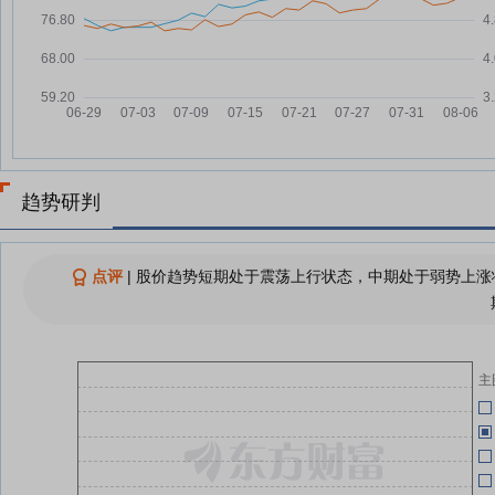
元，融资余额27.21亿元
06-30
7个月卖了1.8万亿 房企销售额集
08-03
中度进一步提升
06-30
前7个月百强房企销售额超1.8万亿
08-03
元
长沙保利麓谷林语高层住宅火灾致
08-02
06-30
4死2伤，开发商独家回应
趋势研判
积极信号！连续5个月，房企拿地
08-02
降幅收窄
06-27
1.8万亿！房企前七月成绩单来了
08-02
点评
|
股价趋势短期处于震荡上行状态，中期处于弱势上涨状
高层再次定调稳楼市
告
查看更多
06-24
主
06-24