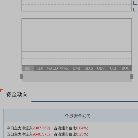
06-24
06-23
06-23
RSI
KDJ
MACD
W%R
DMI
BIAS
OBV
CCI
ROC
06-23
度
资金动向
个股资金动向
今日主力净流入
2387.36万
，占流通市值比
0.04%
;
五日主力净流入
9646.57万
，占流通市值比
0.15%
;