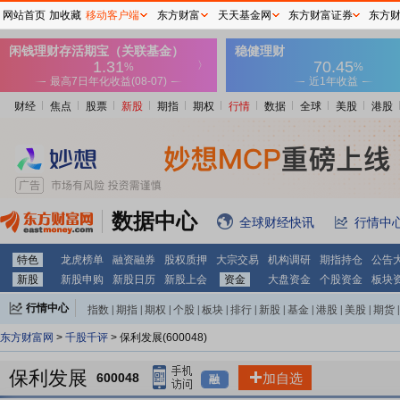
网站首页
加收藏
移动客户端
东方财富
天天基金网
东方财富证券
东方
财经
焦点
股票
新股
期指
期权
行情
数据
全球
美股
港股
数据中心
全球财经快讯
行情中
特色
龙虎榜单
融资融券
股权质押
大宗交易
机构调研
期指持仓
公告
新股
新股申购
新股日历
新股上会
资金
大盘资金
个股资金
板块
行情中心
指数
|
期指
|
期权
|
个股
|
板块
|
排行
|
新股
|
基金
|
港股
|
美股
|
期货
|
外汇
|
黄金
|
自选股
|
自选基金
东方财富网
>
千股千评
> 保利发展(600048)
保利发展
600048
加自选
融