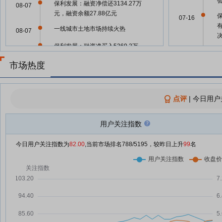
保利发展：融资净偿还3134.27万
08-07
元，融资余额27.88亿元
07-16
一线城市土地市场持续火热
08-07
保利发展：融资净买入5369.3万
08-06
07-11
元，融资余额28.19亿元
市场热度
7月土地市场竞拍分化 房企拿地继
08-06
续向核心城市聚集
07-11
有
保利发展：融资净买入4414.05万
点评
|
今日用户
08-05
元，融资余额27.65亿元
需求分层释放 7月楼市“淡季不淡”
用户关注指数
07-11
08-05
185轮厮杀！中海新城近84亿摘广
08-04
今日用户关注指数为
82.00
,当前市场排名
788
/5195，较昨日上升
99
名
渠路“王炸”地块
07-11
地产图谱｜土地市场“拼流速”，保
08-04
利、华润重金布局断崖式领先
百强房企卖房超1.8万亿元！前7
08-04
06-30
月，5家销售额超千亿元
保利发展：融资净偿还712.91万
08-04