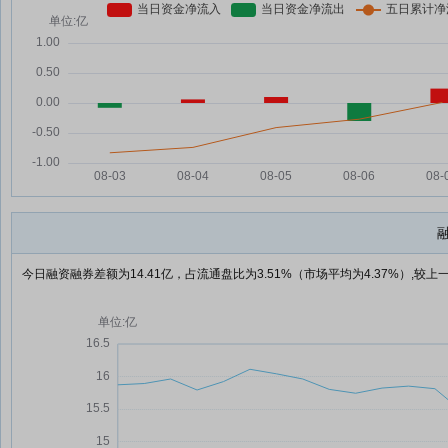
今日融资融券差额为14.41亿，占流通盘比为3.51%（市场平均为4.37%）,较