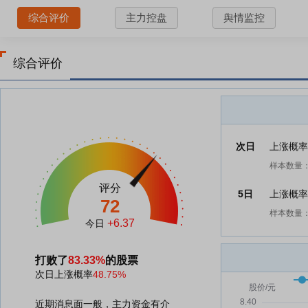
综合评价
主力控盘
舆情监控
综合评价
次日
上涨概
样本数量：
评分
5日
上涨概
72
样本数量：
+6.37
今日
打败了
83.33%
的股票
次日上涨概率
48.75%
近期消息面一般，主力资金有介