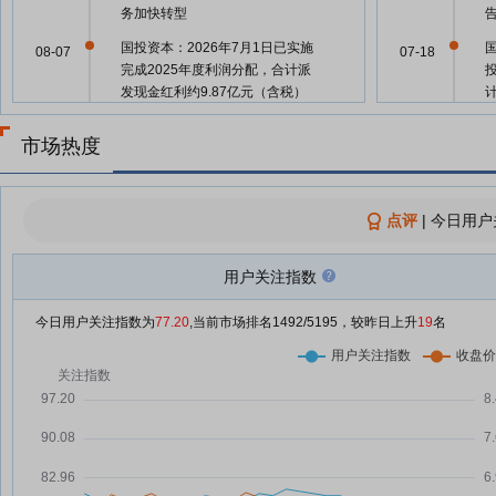
务加快转型
国投资本：2026年7月1日已实施
08-07
07-18
完成2025年度利润分配，合计派
发现金红利约9.87亿元（含税）
国投资本：2025年公司实现归母
08-07
07-18
市场热度
净利润32.79亿元，同比增长22%
国投资本：融资净买入915.8万
08-07
07-18
元，融资余额14.42亿元
点评
|
今日用户
证券从业人员，结构新变化：投顾
08-06
07-18
扩容
用户关注指数
国投资本：融资净买入1238.81万
08-06
元，融资余额14.32亿元
今日用户关注指数为
77.20
,当前市场排名
1492
/5195，较昨日上升
19
名
07-16
国投资本：融资净买入1795.37万
08-05
元，融资余额14.2亿元
国投资本：融资净偿还135.77万
08-04
07-15
元，融资余额14.02亿元
国投资本：融资净偿还632.85万
08-01
元，融资余额14.03亿元