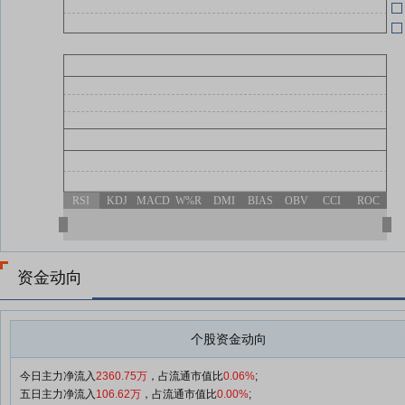
07-01
RSI
KDJ
MACD
W%R
DMI
BIAS
OBV
CCI
ROC
资金动向
个股资金动向
今日主力净流入
2360.75万
，占流通市值比
0.06%
;
五日主力净流入
106.62万
，占流通市值比
0.00%
;