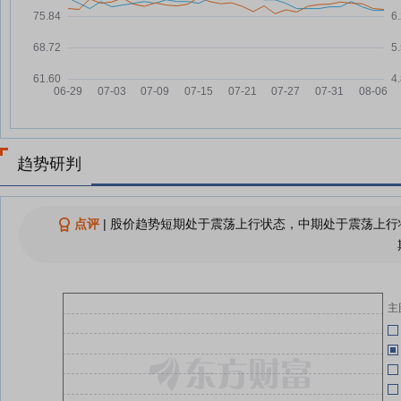
07-15
国投资本：融资净偿还1456.2万
07-31
元，融资余额14.1亿元
07-02
兆日科技：筹划控制权变更事项丨
07-30
A股公告避雷针
国投资本：融资净偿还1354.7万
07-02
07-30
元，融资余额14.24亿元
国投资本：关于董事会秘书离任的
趋势研判
07-29
公告
07-01
国投资本：于晓扬辞任副总经理、
07-29
董事会秘书等多项职务
点评
|
股价趋势短期处于震荡上行状态，中期处于震荡上行状
07-01
国投资本：于晓扬辞任公司副总经
07-29
理等职务
国投资本：副总经理、董事会秘
07-29
07-01
主
书、总法律顾问（首席合规官）于
晓扬辞职
07-01
查看更多
07-01