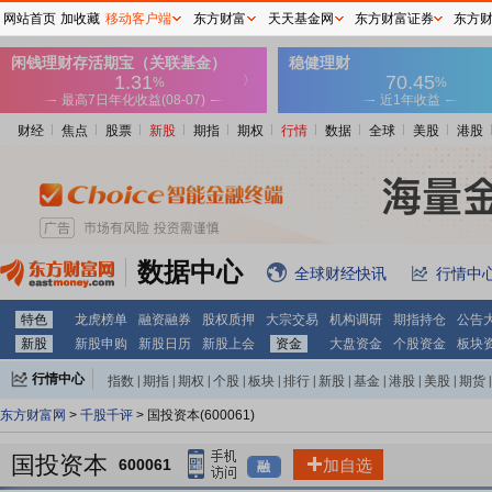
网站首页
加收藏
移动客户端
东方财富
天天基金网
东方财富证券
东方
财经
焦点
股票
新股
期指
期权
行情
数据
全球
美股
港股
数据中心
全球财经快讯
行情中
特色
龙虎榜单
融资融券
股权质押
大宗交易
机构调研
期指持仓
公告
新股
新股申购
新股日历
新股上会
资金
大盘资金
个股资金
板块
行情中心
指数
|
期指
|
期权
|
个股
|
板块
|
排行
|
新股
|
基金
|
港股
|
美股
|
期货
|
外汇
|
黄金
|
自选股
|
自选基金
东方财富网
>
千股千评
> 国投资本(600061)
国投资本
600061
加自选
融