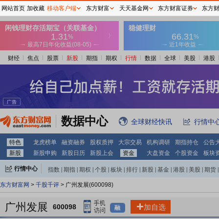
网站首页
加收藏
移动客户端
东方财富
天天基金网
东方财富证券
东方
财经
焦点
股票
新股
期指
期权
行情
数据
全球
美股
港股
数据中心
全球财经快讯
行情中
特色
龙虎榜单
融资融券
股权质押
大宗交易
机构调研
期指持仓
公告
新股
新股申购
新股日历
新股上会
资金
大盘资金
个股资金
板块
行情中心
指数
|
期指
|
期权
|
个股
|
板块
|
排行
|
新股
|
基金
|
港股
|
美股
|
期货
|
外汇
|
黄金
|
自选股
|
自选基金
东方财富网
>
千股千评
> 广州发展(600098)
广州发展
600098
加自选
融