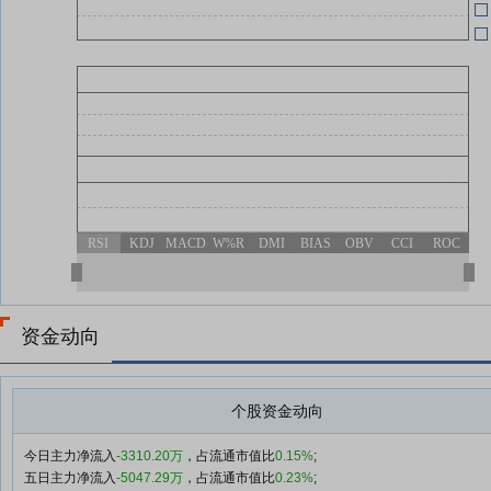
05-13
04-30
04-30
RSI
KDJ
MACD
W%R
DMI
BIAS
OBV
CCI
ROC
04-30
资金动向
个股资金动向
今日主力净流入
-3310.20万
，占流通市值比
0.15%
;
五日主力净流入
-5047.29万
，占流通市值比
0.23%
;