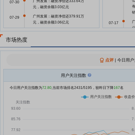
广州发展：融资净偿还333.64万
07-30
元，融资余额3.03亿元
广州发展：融资净偿还379.91万
07-29
元，融资余额3.06亿元
07-17
广州发展：融资净偿还577.06万
07-28
据
元，融资余额3.1亿元
市场热度
06-18
广州发展：融资净买入640.63万
07-25
元，融资余额3.16亿元
点评
|
今日用户
广州发展：融资净偿还247.99万
07-24
06-13
元，融资余额3.09亿元
用户关注指数
广州发展：融资净偿还791.21万
07-23
元，融资余额3.12亿元
06-11
今日用户关注指数为
72.80
,当前市场排名
2431
/5195，较昨日下降
167
名
两日近70家沪市公司密集释放利
07-22
据
好信号 涉及回购增持、业绩预
喜、中期分红
05-30
积极信号继续释放，近两日20家
07-22
沪市公司新增回购增持计划
05-30
多家沪市公司释放利好消息，回购
07-22