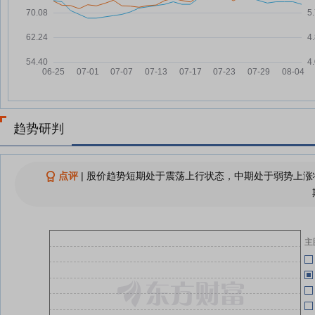
增持力度持续加码
广州发展：融资净买入163.58万
07-22
元，融资余额3.2亿元
05-28
公
总投资56亿元 广州首个煤电“等容
07-21
量替代”改建项目开工
05-28
公告精选：源杰科技上半年净利同
07-21
比预增1197%至1305%；阳光电
源董事长提议5亿元—10亿元回购
趋势研判
公司股份
05-26
广州发展：上半年发电量137.11
07-21
亿千瓦时，同比增长15.74%
点评
|
股价趋势短期处于震荡上行状态，中期处于弱势上涨状
05-22
广州发展：2026年二季度累计上
07-21
网电量75.05亿千瓦时 同比增长
18.31%
05-22
主
可燃冰概念下跌2.26%，主力资金
07-21
据
净流出9股
05-16
公
查看更多