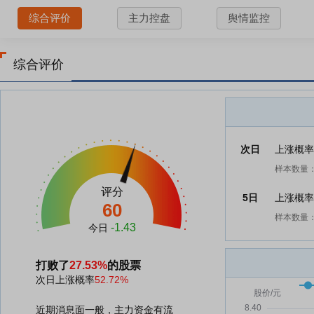
综合评价
主力控盘
舆情监控
综合评价
次日
上涨概
样本数量：
评分
5日
上涨概
60
样本数量：
-1.43
今日
打败了
27.53%
的股票
次日上涨概率
52.72%
近期消息面一般，主力资金有流