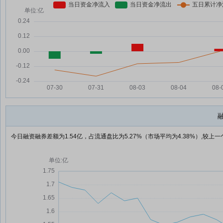
今日融资融券差额为1.54亿，占流通盘比为5.27%（市场平均为4.38%）,较上