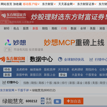
网站首页
加收藏
移动客户端
东方财富
天天基金网
东方财富证券
东方
财经
焦点
股票
新股
期指
期权
行情
数据
全球
美股
港股
数据中心
全球财经快讯
行情中
特色
龙虎榜单
融资融券
股权质押
大宗交易
机构调研
期指持仓
公告
新股
新股申购
新股日历
新股上会
资金
大盘资金
个股资金
板块
行情中心
指数
|
期指
|
期权
|
个股
|
板块
|
排行
|
新股
|
基金
|
港股
|
美股
|
期货
|
外汇
|
黄金
|
自选股
|
自选基金
东方财富网
>
千股千评
> 绿能慧充(600212)
绿能慧充
600212
加自选
融