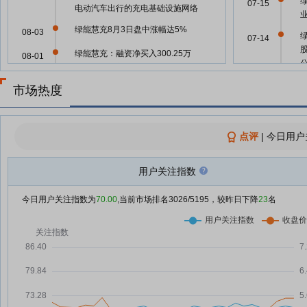
07-15
电动汽车出行的充电基础设施网络
绿能慧充8月3日盘中涨幅达5%
08-03
07-14
绿能慧充：融资净买入300.25万
08-01
元，融资余额1.51亿元
05-29
市场热度
绿能慧充与ABB（中国）签署战略
07-31
合作协议
绿能慧充三年营收持续增长但利润
07-31
点评
05-21
|
今日用户
仅小幅提升、现金流持续流出合理
性遭问询 公司回复
用户关注指数
绿能慧充：融资净偿还111.36万
07-31
05-21
元，融资余额1.48亿元
今日用户关注指数为
70.00
,当前市场排名
3026
/5195，较昨日下降
23
名
绿能慧充：融资净偿还292.05万
07-30
05-21
元，融资余额1.49亿元
绿能慧充：关于控股股东及其一致
07-29
行动人部分股份解除质押的公告
05-13
绿能慧充：控股股东深圳景宏益诚
07-29
实业发展有限公司等合计解除质押
05-13
5050.50万股