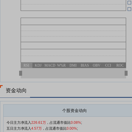
04-30
RSI
KDJ
MACD
W%R
DMI
BIAS
OBV
CCI
ROC
资金动向
个股资金动向
今日主力净流入
226.61万
，占流通市值比
0.08%
;
五日主力净流入
4.57万
，占流通市值比
0.00%
;