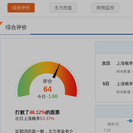
综合评价
主力控盘
舆情监控
综合评价
次日
上涨概
样本数量：
评分
5日
上涨概
64
样本数量：
-1.66
今日
打败了
46.12%
的股票
次日上涨概率
53.37%
近期消息面一般，主力资金有介