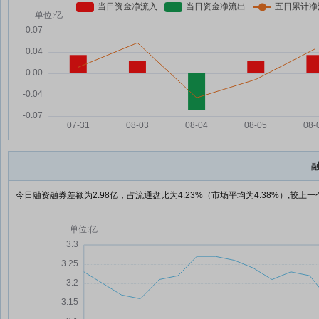
今日融资融券差额为2.98亿，占流通盘比为4.23%（市场平均为4.38%）,较上