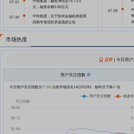
中恒集团：融资净偿还78.73万
07-31
元，融资余额3.06亿元
07-28
中恒集团：关于取得金融机构股票
07-30
回购专项贷款承诺函的公告
中恒集团：融资净偿还214.48万
07-28
07-30
元，融资余额3.06亿元
市场热度
中恒集团：融资净买入142.38万
07-29
元，融资余额3.08亿元
07-25
点评
|
今日用户
中恒集团：融资净偿还214.49万
07-28
元，融资余额3.07亿元
用户关注指数
中恒集团：关于续聘 2026 年度会
07-27
07-25
计师事务所的公告
今日用户关注指数为
77.60
,当前市场排名
1422
/5195，较昨日下降
47
名
中恒集团：第十届董事会第四十五
07-27
次会议决议公告
07-25
中恒集团：2026年8月14日召开
07-27
2026年第四次临时股东会
A股股票回购一览：35家公司披露
07-24
07-25
回购进展