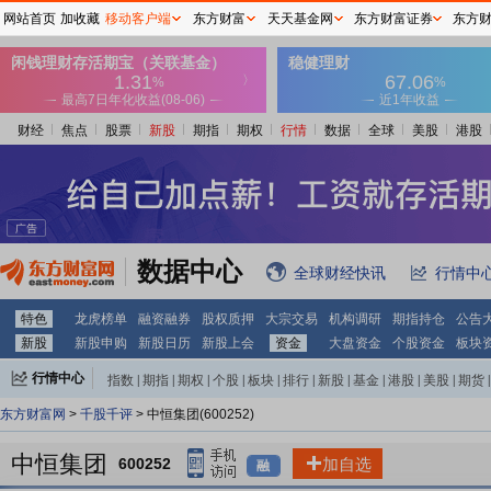
网站首页
加收藏
移动客户端
东方财富
天天基金网
东方财富证券
东方
财经
焦点
股票
新股
期指
期权
行情
数据
全球
美股
港股
数据中心
全球财经快讯
行情中
特色
龙虎榜单
融资融券
股权质押
大宗交易
机构调研
期指持仓
公告
新股
新股申购
新股日历
新股上会
资金
大盘资金
个股资金
板块
行情中心
指数
|
期指
|
期权
|
个股
|
板块
|
排行
|
新股
|
基金
|
港股
|
美股
|
期货
|
外汇
|
黄金
|
自选股
|
自选基金
东方财富网
>
千股千评
> 中恒集团(600252)
中恒集团
600252
加自选
融