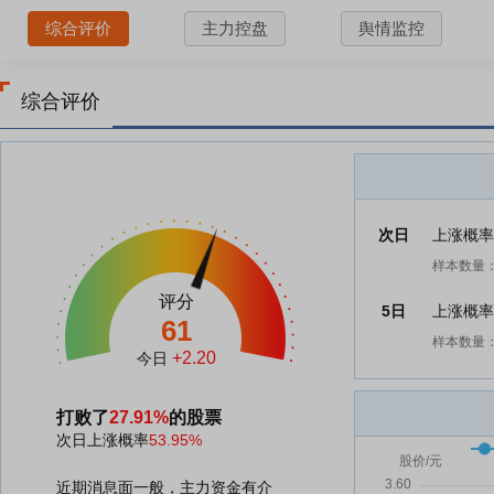
综合评价
主力控盘
舆情监控
综合评价
次日
上涨概
样本数量：
评分
5日
上涨概
61
样本数量：
+2.20
今日
打败了
27.91%
的股票
次日上涨概率
53.95%
近期消息面一般，主力资金有介