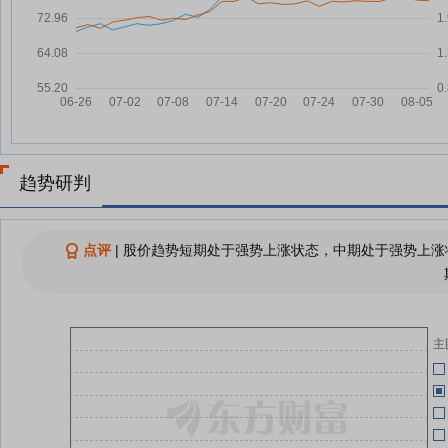
中恒集团：融资净买入218.23万
07-25
元，融资余额3.09亿元
07-21
中恒集团：2026年第三次临时股
07-24
东会决议公告
中恒集团：子公司莱美药业拟
07-24
07-15
2800万元受让维生素D软胶囊药
品注册批文等权益
趋势研判
中恒集团：融资净偿还69.62万
07-24
07-15
元，融资余额3.07亿元
中恒集团：控股子公司签署药品上
07-23
点评
|
股价趋势短期处于强势上涨状态，中期处于强势上涨状
市许可转让协议
07-15
中恒集团：将于2026年07月24日
07-23
召开2026年第三次临时股东大会
主
07-11
查看更多
07-08