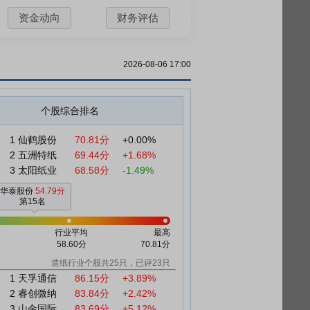
资金动向
财务评估
2026-08-06 17:00
个股综合排名
1
仙鹤股份
70.81分
+0.00%
2
五洲特纸
69.44分
+1.68%
3
太阳纸业
68.58分
-1.49%
华泰股份
54.79分
第15名
行业平均
最高
58.60分
70.81分
造纸行业个股共25只，已评23只
1
天孚通信
86.15分
+3.89%
2
睿创微纳
83.84分
+2.42%
3
山金国际
83.69分
+5.12%