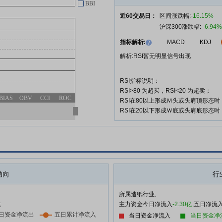
BBI
近60交易日：
区间涨跌幅:
-16.15%
沪深300涨跌幅:
-6.94%
指标解析:
MACD
KDJ
解析:RSI暂无明显信号出现
RSI指标说明：
RSI>80 为超买，RSI<20 为超卖；
BIAS
OBV
CCI
ROC
RSI在80以上形成Ｍ头或头肩顶形态
RSI在20以下形成Ｗ底或头肩底形态
动向
行
所属造纸行业,
;
主力资金今日净流入
-2.30亿
,五日净流
当日资金净流入
当日资金净