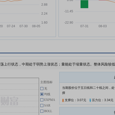
会计政策的公告
万
华泰股份:华泰股份2026年一季度
04-30
报告
万
华泰股份:华泰股份董事会秘书管
04-30
理制度(2026年4月修订)
万
华泰股份:华泰股份关于2026年员
04-30
工持股计划方案修订说明的公告
华泰股份:华泰股份董事会薪酬与
04-30
考核委员会关于2026年员工持股
万
计划的意见
荡上行状态，中期处于弱势上涨状态；量能处于缩量状态。整体风险较低，
华泰股份:华泰股份第十一届董事
04-30
同
会第十二次会议决议公告
华泰股份:华泰股份职工代表大会
主图指标
04-30
决议公告
当期股价位于五日线和二十线之间，处
无
撑
均线
华泰股份:华泰股份2026年员工持
04-30
股计划管理办法(修订稿)
EXPMA
支撑位：3.07元
压力位：3.34元
SAR
BOLL
查看更多