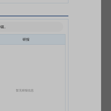
0篇。
研报
暂无研报信息