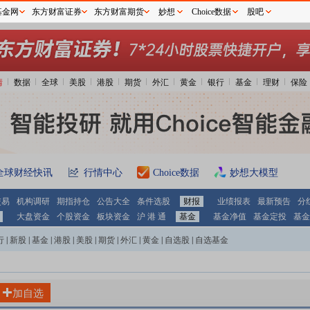
基金网
东方财富证券
东方财富期货
妙想
Choice数据
股吧
情
数据
全球
美股
港股
期货
外汇
黄金
银行
基金
理财
保险
全球财经快讯
行情中心
Choice数据
妙想大模型
交易
机构调研
期指持仓
公告大全
条件选股
财报
业绩报表
最新预告
分
大盘资金
个股资金
板块资金
沪 港 通
基金
基金净值
基金定投
基金
行
|
新股
|
基金
|
港股
|
美股
|
期货
|
外汇
|
黄金
|
自选股
|
自选基金
加自选