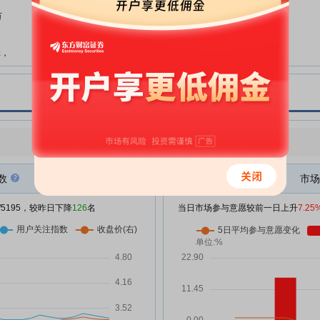
东会的法律意见书
万
华泰股份:华泰股份2025年度股东
05-21
会决议公告
元，
华泰股份:华泰股份第十一届董事
05-21
会第十三次会议决议公告
华泰股份:华泰股份2026员工持股
05-21
计划全文
元，
华泰股份:华泰股份关于参加2026
点评
|
今日用户关注度有所下降，参与意愿有所增强
05-13
年山东辖区上市公司投资者网上集
体接待日活动的公告
数
市场
华泰股份:华泰股份2025年度股东
05-07
会会议材料
/5195，较昨日下降
126
名
当日市场参与意愿较前一日上升
7.25
华泰股份:北京大成(上海)律师事务
05-07
，
所关于华泰股份2026年员工持股
计划的法律意见书
万
华泰股份:华泰股份关于召开2025
04-30
年年度股东会的通知
万
华泰股份:华泰股份关于变更相关
04-30