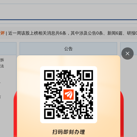
点评
|
近一周该股上榜相关消息共6条，其中涉及公告0条、新闻6篇、研报
公告
区拆
华泰股份:华泰股份2026年半年度
07-15
依法
业绩预告公告
华泰股份:华泰股份关于2026年员
06-16
，
工持股计划完成股票过户的公告
华泰股份:华泰股份2026年员工持
06-16
万
股计划第一次持有人会议决议公告
华泰股份:华泰股份关于全资子公
06-02
司日照华泰纸业有限公司年产15
万吨高得率本色木纤维配套4.5万
吨木质素项目调试运行的公告
华泰股份:华泰股份2025年年度股
05-21