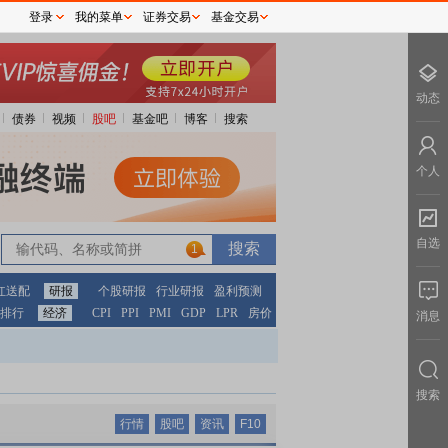
登录
我的菜单
证券交易
基金交易
动态
债券
视频
股吧
基金吧
博客
搜索
个人
自选
1
红送配
研报
个股研报
行业研报
盈利预测
排行
经济
CPI
PPI
PMI
GDP
LPR
房价
消息
搜索
行情
股吧
资讯
F10