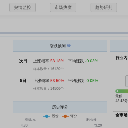
舆情监控
市场热度
趋势研判
涨跌预测
行业内
次日
上涨概率
53.18%
平均涨跌
-0.03%
样本数量：16120个
5日
上涨概率
53.50%
平均涨跌
-0.05%
样本数量：14506个
最低
48.42分
历史评分
全市场