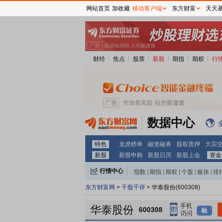
网站首页
加收藏
移动客户端
东方财富
天天
财经
焦点
股票
新股
期指
期权
行
数据中心
特色
龙虎榜单
融资融券
股权质押
大宗
新股
新股申购
新股日历
新股上会
资金
行情中心
指数
|
期指
|
期权
|
个股
|
板块
|
排
东方财富网
>
千股千评
> 华泰股份(600308)
华泰股份
600308
融