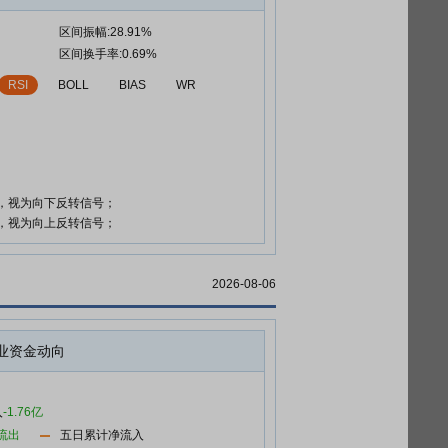
区间振幅:28.91%
区间换手率:0.69%
RSI
BOLL
BIAS
WR
时，视为向下反转信号；
时，视为向上反转信号；
2026-08-06
业资金动向
入
-1.76亿
流出
五日累计净流入