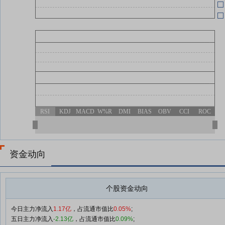
查看更多
RSI
KDJ
MACD
W%R
DMI
BIAS
OBV
CCI
ROC
资金动向
个股资金动向
今日主力净流入
1.17亿
，占流通市值比
0.05%
;
五日主力净流入
-2.13亿
，占流通市值比
0.09%
;