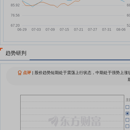
停产检修这一装置
化工龙头万华化学、红太阳同日披
08-04
06-10
露停产检修信息 后者称对今年阶
段性业绩存小幅影响
06-03
晚间公告｜8月4日这些公告有看
08-04
头
06-03
万华化学(600309.SH)：烟台MDI
08-04
装置按计划停产检修
趋势研判
06-03
万华化学：烟台产业园MDI装置停
08-04
产检修
点评
|
股价趋势短期处于震荡上行状态，中期处于强势上涨状
06-03
万华化学：烟台产业园110万吨/年
08-04
MDI装置将停产检修
06-03
万华化学：融资净偿还9622.94万
08-04
元，融资余额30.43亿元
主
06-03
全国首票保税仓库注册登记电子证
08-02
照落地山东
万华化学：融资净买入1.39亿元，
08-01
融资余额31.39亿元