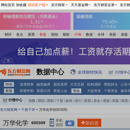
网站首页
加收藏
移动客户端
东方财富
天天基金网
东方财富证券
东方
财经
焦点
股票
新股
期指
期权
行情
数据
全球
美股
港股
数据中心
全球财经快讯
行情中
特色
龙虎榜单
融资融券
股权质押
大宗交易
机构调研
期指持仓
公告
新股
新股申购
新股日历
新股上会
资金
大盘资金
个股资金
板块
行情中心
指数
|
期指
|
期权
|
个股
|
板块
|
排行
|
新股
|
基金
|
港股
|
美股
|
期货
|
外汇
|
黄金
|
自选股
|
自选基金
东方财富网
>
千股千评
> 万华化学(600309)
万华化学
600309
加自选
融