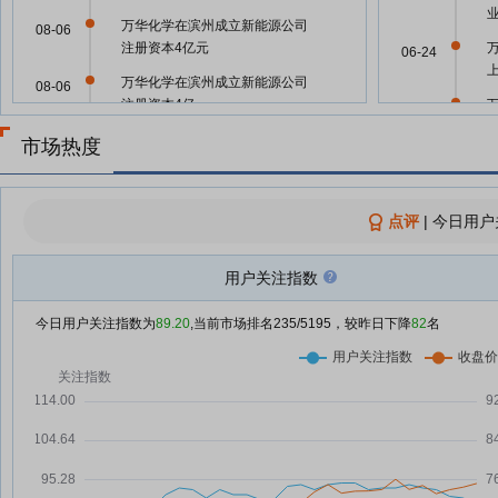
万华化学在滨州成立新能源公司
08-06
注册资本4亿元
06-24
万华化学在滨州成立新能源公司
08-06
注册资本4亿
06-23
万华化学：融资净偿还9868.73万
市场热度
08-06
元，融资余额30.42亿元
万华化学：融资净买入9820.44万
08-05
06-23
元，融资余额31.41亿元
点评
|
今日用户
【早报】美股半导体、存储、光通
08-05
06-23
信，集体爆发；油价大跌、黄金走
用户关注指数
强；SpaceX、AMD财报出炉；大
基金三期出手！入股正芯半导体
今日用户关注指数为
89.20
,当前市场排名
235
/5195，较昨日下降
06-23
82
名
涉嫌未按规定披露非经营性资金往
08-04
来等违法行为！123亿可控核聚变
06-18
概念股及实控人被证监会立案|盘
后公告集锦
06-11
【财闻联播】央行预告！5000亿
08-04
元，明日操作！“化工茅”公告：将
06-11