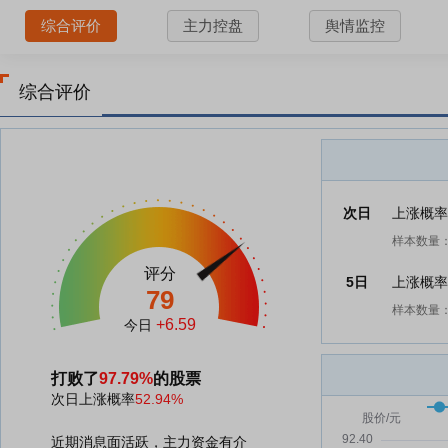
综合评价
主力控盘
舆情监控
综合评价
次日
上涨概
样本数量：
评分
5日
上涨概
79
样本数量：
+6.59
今日
打败了
97.79%
的股票
次日上涨概率
52.94%
近期消息面活跃，主力资金有介