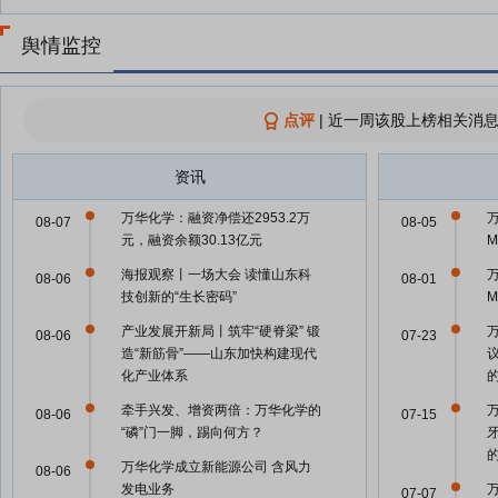
舆情监控
点评
|
近一周该股上榜相关消息
资讯
万华化学：融资净偿还2953.2万
08-07
08-05
元，融资余额30.13亿元
海报观察丨一场大会 读懂山东科
08-06
08-01
技创新的“生长密码”
产业发展开新局丨筑牢“硬脊梁” 锻
08-06
07-23
造“新筋骨”——山东加快构建现代
化产业体系
牵手兴发、增资两倍：万华化学的
08-06
07-15
“磷”门一脚，踢向何方？
万华化学成立新能源公司 含风力
08-06
发电业务
07-07