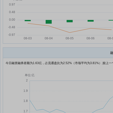
今日融资融券差额为1.63亿，占流通盘比为2.52%（市场平均为3.81%）,较上