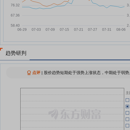
板
广西能源：融资净偿还63.66万
07-25
元，融资余额1.88亿元
06-24
广西能源7月24日快速反弹
07-24
广西能源7月24日盘中跌幅达5%
07-24
广西能源7月24日加速下跌
06-23
07-24
趋势研判
广西能源：融资净买入1147.39万
07-24
元，融资余额1.88亿元
06-13
点评
|
股价趋势短期处于强势上涨状态，中期处于弱势上
查看更多
06-13
主
06-13