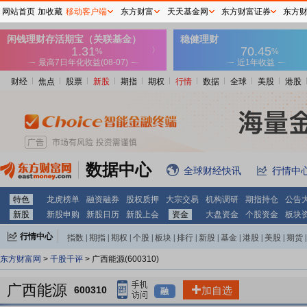
网站首页
加收藏
移动客户端
东方财富
天天基金网
东方财富证券
东方
财经
焦点
股票
新股
期指
期权
行情
数据
全球
美股
港股
数据中心
全球财经快讯
行情中
特色
龙虎榜单
融资融券
股权质押
大宗交易
机构调研
期指持仓
公告
新股
新股申购
新股日历
新股上会
资金
大盘资金
个股资金
板块
行情中心
指数
|
期指
|
期权
|
个股
|
板块
|
排行
|
新股
|
基金
|
港股
|
美股
|
期货
|
外汇
|
黄金
|
自选股
|
自选基金
东方财富网
>
千股千评
> 广西能源(600310)
广西能源
600310
加自选
融