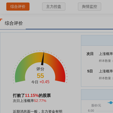
综合评价
主力控盘
舆情监控
综合评价
次日
上涨概
样本数量：
评分
5日
上涨概
55
样本数量：
+0.45
今日
打败了
11.15%
的股票
次日上涨概率
52.77%
近期消息面一般，主力资金有明