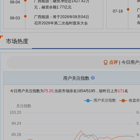
广西能源：融资净偿还1427.42万
08-04
元，融资余额1.77亿元
07-18
广西能源：将于2026年08月04日
08-03
召开2026年第二次临时股东大会
广西能源：融资净偿还118.19万
07-18
08-01
元，融资余额1.92亿元
市场热度
广西能源：融资净偿还75.64万
07-31
元，融资余额1.93亿元
07-18
点评
|
今日用户
广西能源：融资净偿还160.75万
07-30
元，融资余额1.94亿元
用户关注指数
07-15
广西能源7月29日快速回调
07-29
今日用户关注指数为
75.20
,当前市场排名
1854
/5195，较昨日上升
171
名
广西能源：融资净偿还282.74万
07-29
07-08
元，融资余额1.95亿元
广西能源7月28日快速反弹
07-28
06-30
广西能源：融资净买入1057.91万
07-28
元，融资余额1.98亿元
电力板块再度走强 立新能源8天7
07-27
06-30