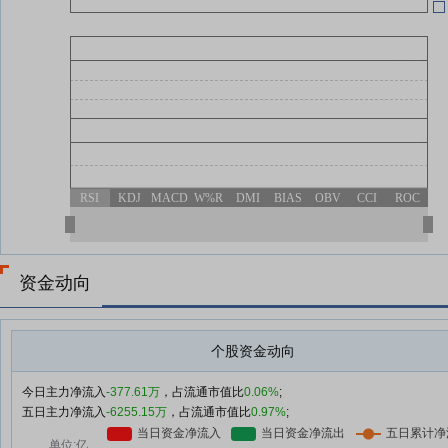
06-13
有
2
06-13
06-13
RSI
KDJ
MACD
W%R
DMI
BIAS
OBV
CCI
ROC
06-13
资金动向
个股资金动向
今日主力净流入
-377.61万
，占流通市值比
0.06%
;
五日主力净流入
-6255.15万
，占流通市值比
0.97%
;