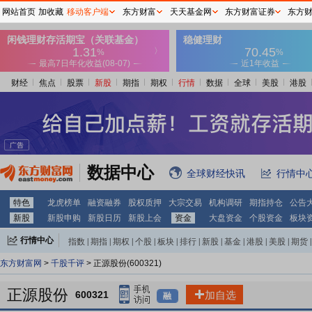
网站首页
加收藏
移动客户端
东方财富
天天基金网
东方财富证券
东方
财经
焦点
股票
新股
期指
期权
行情
数据
全球
美股
港股
数据中心
全球财经快讯
行情中
特色
龙虎榜单
融资融券
股权质押
大宗交易
机构调研
期指持仓
公告
新股
新股申购
新股日历
新股上会
资金
大盘资金
个股资金
板块
行情中心
指数
|
期指
|
期权
|
个股
|
板块
|
排行
|
新股
|
基金
|
港股
|
美股
|
期货
|
外汇
|
黄金
|
自选股
|
自选基金
东方财富网
>
千股千评
> 正源股份(600321)
正源股份
600321
加自选
融