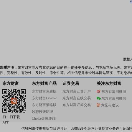
数据
郑重声明：
东方财富网发布此信息的目的在于传播更多信息，与本站立场无关。东方
性、完整性、有效性、及时性、原创性等。相关信息并未经过本网站证实，不对您构
东方财富
东方财富产品
证券交易
关注东方财富
东方财富免费版
东方财富证券开户
东方财富网微博
东方财富Level-2
东方财富在线交易
东方财富网微信
东方财富策略版
东方财富证券交易
意见与建议
妙想投研助理
扫一扫下载
Choice金融终端
APP
信息网络传播视听节目许可证：0908328号 经营证券期货业务许可证编号：91310