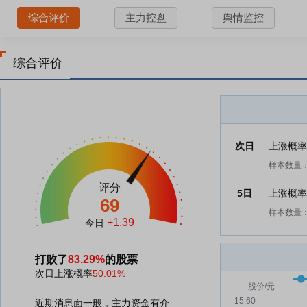
综合评价
主力控盘
舆情监控
综合评价
次日
上涨概
样本数量：
评分
5日
上涨概
69
样本数量：
+1.39
今日
打败了
83.29%
的股票
次日上涨概率
50.01%
近期消息面一般，主力资金有介