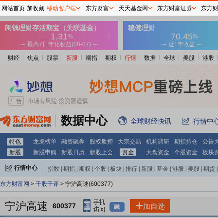
网站首页
加收藏
移动客户端
东方财富
天天基金网
东方财富证券
东方
财经
焦点
股票
新股
期指
期权
行情
数据
全球
美股
港股
数据中心
全球财经快讯
行情中
特色
龙虎榜单
融资融券
股权质押
大宗交易
机构调研
期指持仓
公告
新股
新股申购
新股日历
新股上会
资金
大盘资金
个股资金
板块
行情中心
指数
|
期指
|
期权
|
个股
|
板块
|
排行
|
新股
|
基金
|
港股
|
美股
|
期货
|
外汇
|
黄金
|
自选股
|
自选基金
东方财富网
>
千股千评
> 宁沪高速(600377)
宁沪高速
600377
加自选
融