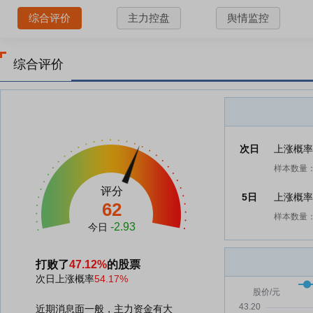
综合评价
主力控盘
舆情监控
综合评价
次日
上涨概
样本数量：
评分
5日
上涨概
62
样本数量：
-2.93
今日
打败了
47.12%
的股票
次日上涨概率
54.17%
近期消息面一般，主力资金有大