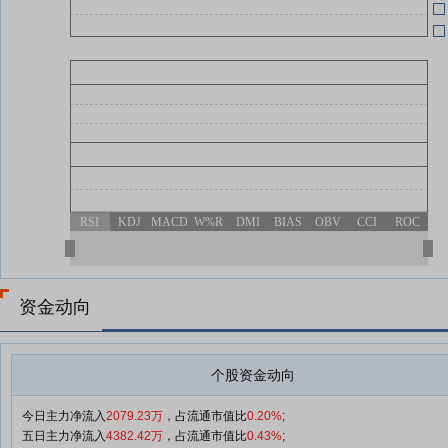
04-25
04-25
04-18
RSI
KDJ
MACD
W%R
DMI
BIAS
OBV
CCI
ROC
资金动向
个股资金动向
今日主力净流入
2079.23万
，占流通市值比
0.20%
;
五日主力净流入
4382.42万
，占流通市值比
0.43%
;