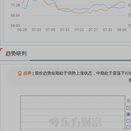
航发科技：融资净买入238.4万
07-25
元，融资余额2.85亿元
航发科技：融资净偿还164.21万
07-24
元，融资余额2.82亿元
06-10
航发科技7月23日快速上涨
07-23
06-08
航发科技：融资净偿还441.48万
07-23
元，融资余额2.84亿元
(
趋势研判
航发科技：融资净买入475.3万
07-22
05-30
元，融资余额2.88亿元
点评
|
股价趋势短期处于强势上涨状态，中期处于震荡下行状
查看更多
04-30
04-25
有
主
04-25
04-25