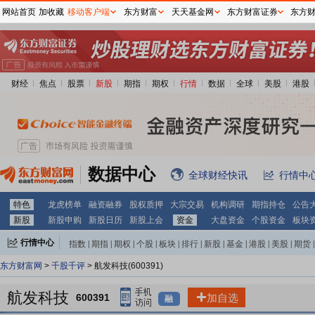
网站首页
加收藏
移动客户端
东方财富
天天基金网
东方财富证券
东方
财经
焦点
股票
新股
期指
期权
行情
数据
全球
美股
港股
数据中心
全球财经快讯
行情中
特色
龙虎榜单
融资融券
股权质押
大宗交易
机构调研
期指持仓
公告
新股
新股申购
新股日历
新股上会
资金
大盘资金
个股资金
板块
行情中心
指数
|
期指
|
期权
|
个股
|
板块
|
排行
|
新股
|
基金
|
港股
|
美股
|
期货
|
外汇
|
黄金
|
自选股
|
自选基金
东方财富网
>
千股千评
> 航发科技(600391)
航发科技
600391
加自选
融