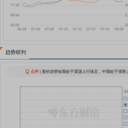
芬太尼概念下跌1.85%，主力资金
07-21
05-16
净流出5股
国药股份：融资净买入300.77万
07-21
05-16
元，融资余额3.55亿元
国药股份：融资净偿还931.65万
07-18
元，融资余额3.52亿元
国药股份：融资净买入116.31万
05-16
07-17
趋势研判
元，融资余额3.61亿元
国药股份：融资净偿还111.47万
05-14
07-16
元，融资余额3.6亿元
点评
|
股价趋势短期处于震荡上行状态，中期处于强势上
国药股份：融资净偿还131.03万
07-15
元，融资余额3.61亿元
05-07
主
查看更多
04-30