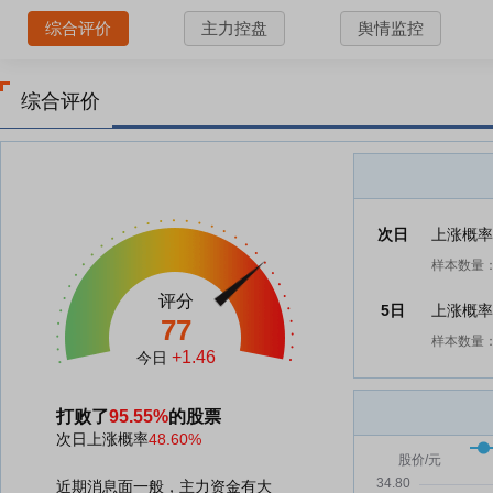
综合评价
主力控盘
舆情监控
综合评价
次日
上涨概
样本数量：
评分
5日
上涨概
77
样本数量：
+1.46
今日
打败了
95.55%
的股票
次日上涨概率
48.60%
近期消息面一般，主力资金有大