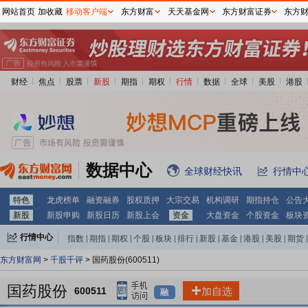
网站首页
加收藏
移动客户端
东方财富
天天基金网
东方财富证券
东方
财经
焦点
股票
新股
期指
期权
行情
数据
全球
美股
港股
数据中心
全球财经快讯
行情中
特色
龙虎榜单
融资融券
股权质押
大宗交易
机构调研
期指持仓
公告
新股
新股申购
新股日历
新股上会
资金
大盘资金
个股资金
板块
行情中心
指数
|
期指
|
期权
|
个股
|
板块
|
排行
|
新股
|
基金
|
港股
|
美股
|
期货
|
外汇
|
黄金
|
自选股
|
自选基金
东方财富网
>
千股千评
> 国药股份(600511)
国药股份
600511
加自选
融