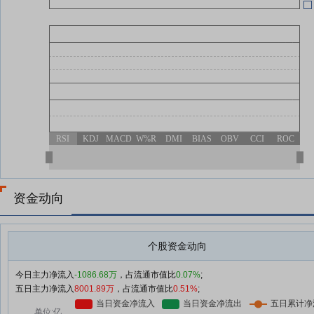
06-09
度
06-04
RSI
KDJ
MACD
W%R
DMI
BIAS
OBV
CCI
ROC
06-02
公
资金动向
个股资金动向
今日主力净流入
-1086.68万
，占流通市值比
0.07%
;
五日主力净流入
8001.89万
，占流通市值比
0.51%
;