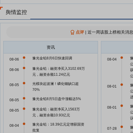
舆情监控
点评
|
近一周该股上榜相关消息
资讯
豫光金铅8月6日快速回调
08-06
08-04
豫光金铅：融资净买入3102.69万
08-06
元，融资余额11.24亿元
光模块起波澜！磷化铟缺口超
08-05
08-01
70%
豫光金铅8月5日盘中涨幅达5%
08-05
08-01
豫光金铅：融资净买入1563万
08-05
元，融资余额10.93亿元
豫光金铅：18.39亿元定增获国资
08-04
07-28
批复