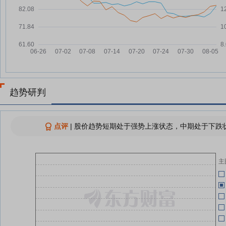
元，融资余额11.03亿元
07-17
豫光金铅：公司将于2026年8月
07-27
12日召开2026年第二次临时股东
会
07-08
豫光金铅：第九届董事会第三十次
07-27
会议决议公告
豫光金铅：融资净偿还1387.92万
07-07
07-25
元，融资余额11.06亿元
趋势研判
豫光金铅7月24日盘中跌幅达5%
07-02
07-24
豫光金铅：融资净买入1423.38万
07-24
点评
|
股价趋势短期处于强势上涨状态，中期处于下跌状
元，融资余额11.2亿元
06-27
查看更多
主
06-27
06-25