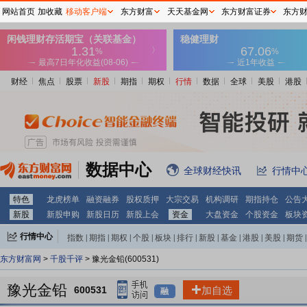
网站首页
加收藏
移动客户端
东方财富
天天基金网
东方财富证券
东方
财经
焦点
股票
新股
期指
期权
行情
数据
全球
美股
港股
数据中心
全球财经快讯
行情中
特色
龙虎榜单
融资融券
股权质押
大宗交易
机构调研
期指持仓
公告
新股
新股申购
新股日历
新股上会
资金
大盘资金
个股资金
板块
行情中心
指数
|
期指
|
期权
|
个股
|
板块
|
排行
|
新股
|
基金
|
港股
|
美股
|
期货
|
外汇
|
黄金
|
自选股
|
自选基金
东方财富网
>
千股千评
> 豫光金铅(600531)
豫光金铅
600531
加自选
融