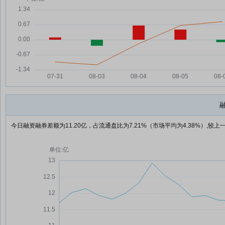
今日融资融券差额为11.20亿，占流通盘比为7.21%（市场平均为4.38%）,较