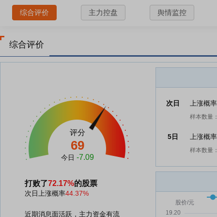
综合评价
主力控盘
舆情监控
综合评价
次日
上涨概
样本数量：
评分
5日
上涨概
69
样本数量：
-7.09
今日
打败了
72.17%
的股票
次日上涨概率
44.37%
近期消息面活跃，主力资金有流