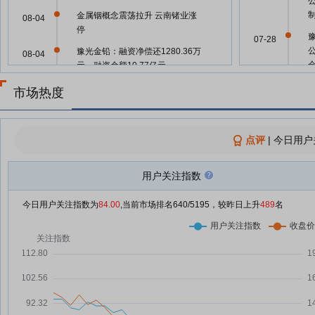
制
金属铟概念震荡拉升 云南锗业涨
08-04
停
07-28
豫光金铅：融资净偿还1280.36万
08-04
元，融资余额10.77亿元
豫光金铅：向特定对象发行股票获
07-28
08-03
市场热度
国资监管部门批复
豫光金铅：融资净偿还522.29万
08-01
元，融资余额10.9亿元
点评
07-28
|
今日用户
豫光金铅：公司无逾期对外担保情
07-31
况
用户关注指数
07-28
豫光金铅：融资净买入564.16万
07-31
今日用户关注指数为
84.00
,当前市场排名
640
/5195，较昨日上升
489
名
元，融资余额10.95亿元
豫光金铅：融资净偿还354.03万
07-30
07-28
元，融资余额10.9亿元
豫光金铅：融资净偿还1003.48万
07-29
元，融资余额10.93亿元
07-28
豫光金铅：融资净偿还263.06万
07-28