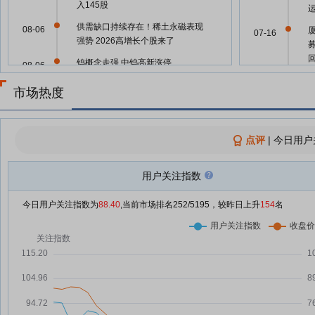
入145股
供需缺口持续存在！稀土永磁表现
08-06
07-16
强势 2026高增长个股来了
钨概念走强 中钨高新涨停
08-06
07-15
钨概念盘中持续走强
08-06
市场热度
厦门钨业8月6日盘中涨幅达5%
08-06
07-09
8月6日每日研选｜小金属深蹲起
08-06
点评
|
今日用户
跳，哪些品种或将率先突围？
07-07
厦门钨业：融资净买入1.66亿元，
08-06
用户关注指数
融资余额24.09亿元
今日用户关注指数为
88.40
,当前市场排名
252
/5195，较昨日上升
154
名
MLCC概念上涨7.01%，8股主力
08-05
07-02
资金净流入超亿元
揭秘涨停 | 小金属板块大涨，磷化
08-05
铟龙头2连板！
06-30
小金属板块全线飘红，6股涨停！
08-05
巨头先后涨价！MLCC“年复合
08-05