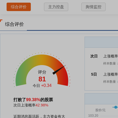
综合评价
主力控盘
舆情监控
综合评价
次日
上涨概
样本数量：
评分
5日
上涨概
81
样本数量：
+0.34
今日
打败了
99.38%
的股票
次日上涨概率
42.98%
近期消息面活跃，主力资金有大