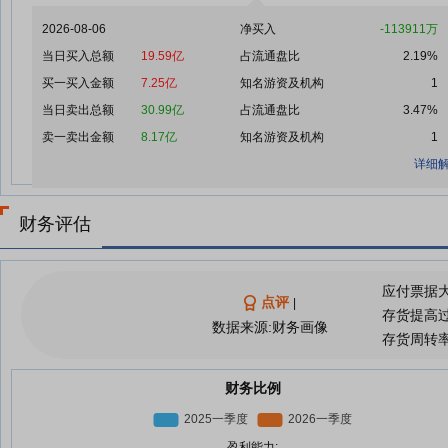
2026-08-06
净买入
-113911万
当日买入总额
19.59亿
占流通盘比
2.19%
买一买入金额
7.25亿
知名游资及机构
1
当日卖出总额
30.99亿
占流通盘比
3.47%
卖一卖出金额
8.17亿
知名游资及机构
1
详细解
财务评估
应付票据
点评
|
存货提高
数据来源:财务画像
存货周转
财务比例