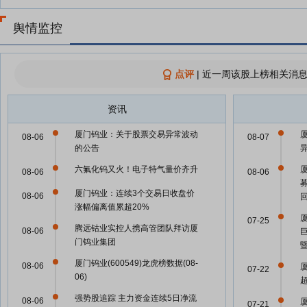
舆情监控
点评
|
近一周该股上榜相关消息
资讯
厦门钨业：关于股票交易异常波动
08-06
08-07
的公告
六氟化钨又火！电子特气量价齐升
08-06
08-06
厦门钨业：连续3个交易日收盘价
08-06
涨幅偏离值累超20%
07-25
腾远钴业实控人携高管团队拜访厦
08-06
巨
门钨业集团
厦门钨业(600549)龙虎榜数据(08-
08-06
07-22
06)
强势股追踪 主力资金连续5日净流
08-06
07-21