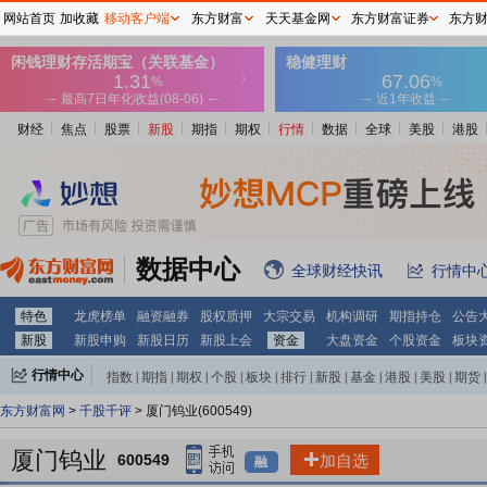
网站首页
加收藏
移动客户端
东方财富
天天基金网
东方财富证券
东方
财经
焦点
股票
新股
期指
期权
行情
数据
全球
美股
港股
数据中心
全球财经快讯
行情中
特色
龙虎榜单
融资融券
股权质押
大宗交易
机构调研
期指持仓
公告
新股
新股申购
新股日历
新股上会
资金
大盘资金
个股资金
板块
行情中心
指数
|
期指
|
期权
|
个股
|
板块
|
排行
|
新股
|
基金
|
港股
|
美股
|
期货
|
外汇
|
黄金
|
自选股
|
自选基金
东方财富网
>
千股千评
> 厦门钨业(600549)
厦门钨业
600549
加自选
融