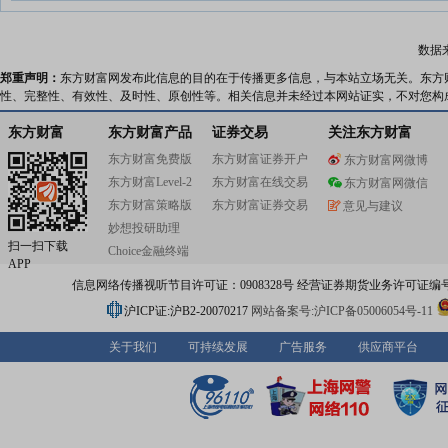
数据
郑重声明：
东方财富网发布此信息的目的在于传播更多信息，与本站立场无关。东方
性、完整性、有效性、及时性、原创性等。相关信息并未经过本网站证实，不对您构
东方财富
东方财富产品
证券交易
关注东方财富
东方财富免费版
东方财富证券开户
东方财富网微博
东方财富Level-2
东方财富在线交易
东方财富网微信
东方财富策略版
东方财富证券交易
意见与建议
妙想投研助理
扫一扫下载
Choice金融终端
APP
信息网络传播视听节目许可证：0908328号 经营证券期货业务许可证编号：91310
沪ICP证:沪B2-20070217
网站备案号:沪ICP备05006054号-11
关于我们
可持续发展
广告服务
供应商平台