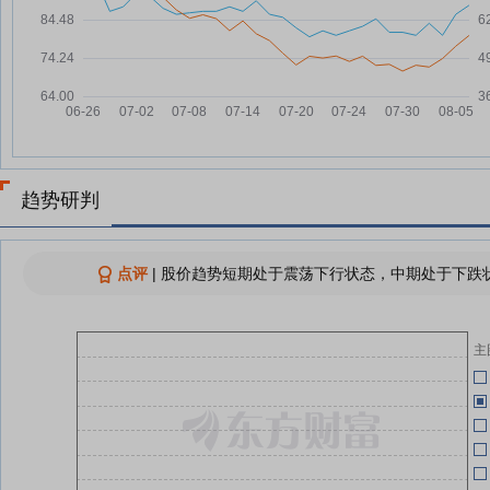
80%高速扩容”(附股)
06-27
腾远钴业董事长罗洁一行到厦门钨
08-05
业访问交流
06-27
厦门钨业8月5日快速上涨
08-05
厦门钨业8月5日盘中涨幅达5%
08-05
06-27
厦门钨业：融资净买入6379.76万
08-05
元，融资余额22.43亿元
06-27
趋势研判
查看更多
点评
|
股价趋势短期处于震荡下行状态，中期处于下跌状
06-25
主
06-25
06-18