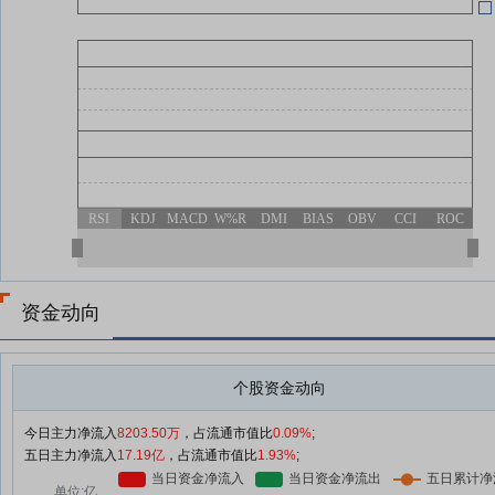
06-17
06-17
RSI
KDJ
MACD
W%R
DMI
BIAS
OBV
CCI
ROC
资金动向
个股资金动向
今日主力净流入
8203.50万
，占流通市值比
0.09%
;
五日主力净流入
17.19亿
，占流通市值比
1.93%
;