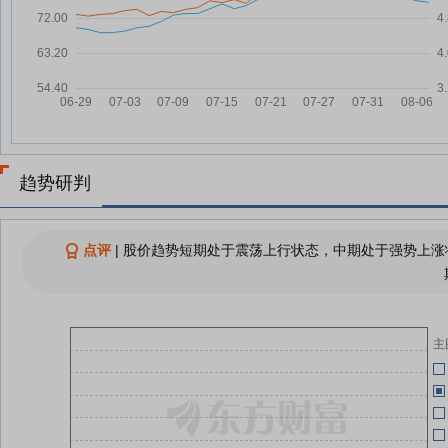
书记、 董事长金晓剑接受审查调
03-31
查
表
海洋石油工程股份有限公司原党委
07-27
03-21
副书记、 副总裁王明阳接受审查
调查
03-21
海洋石油工程股份有限公司原党委
07-27
书记、董事长金晓剑接受纪律审查
和监察调查
趋势研判
03-21
海洋石油工程股份有限公司原党委
07-27
副书记王明阳接受审查调查
海油工程原董事长金晓剑、原副总
点评
|
股价趋势短期处于震荡上行状态，中期处于强势上涨状
07-27
裁王明阳被查
03-21
海洋石油工程股份有限公司原董事
07-27
长金晓剑接受审查调查
主
海洋石油工程股份有限公司原副总
07-27
03-21
裁王明阳接受审查调查
海
03-21
查看更多