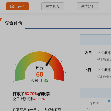
综合评价
主力控盘
舆情监控
综合评价
次日
上涨概
样本数量：
评分
5日
上涨概
68
样本数量：
-1.85
今日
打败了
63.70%
的股票
次日上涨概率
48.66%
近期消息面一般，主力资金有流