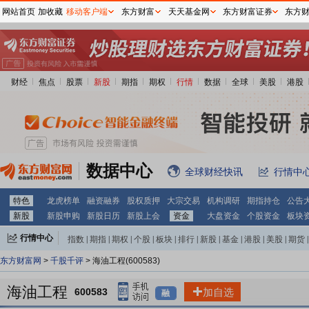
网站首页
加收藏
移动客户端
东方财富
天天基金网
东方财富证券
东方
财经
焦点
股票
新股
期指
期权
行情
数据
全球
美股
港股
数据中心
全球财经快讯
行情中
特色
龙虎榜单
融资融券
股权质押
大宗交易
机构调研
期指持仓
公告
新股
新股申购
新股日历
新股上会
资金
大盘资金
个股资金
板块
行情中心
指数
|
期指
|
期权
|
个股
|
板块
|
排行
|
新股
|
基金
|
港股
|
美股
|
期货
|
外汇
|
黄金
|
自选股
|
自选基金
东方财富网
>
千股千评
> 海油工程(600583)
海油工程
600583
加自选
融