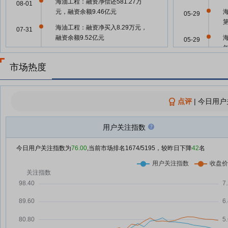
海油工程：融资净偿还581.27万
08-01
元，融资余额9.46亿元
05-29
海油工程：融资净买入8.29万元，
07-31
融资余额9.52亿元
05-29
海油工程：融资净买入39.03万
07-30
元，融资余额9.52亿元
市场热度
05-29
海油工程：融资净买入346.21万
07-29
元，融资余额9.52亿元
04-25
点评
|
今日用户
海油工程：“擎海”压缩机组橇装装
07-28
备完工交付
04-25
用户关注指数
海油工程：融资净买入294.2万
07-28
元，融资余额9.48亿元
04-25
今日用户关注指数为
76.00
,当前市场排名
1674
/5195，较昨日下降
42
名
涉嫌严重违纪违法，金志刚、金晓
07-27
剑、王明阳被查
04-08
海洋石油工程股份有限公司原党委
07-27
副书记、副总裁王明阳接受纪律审
04-01
查和监察调查
海洋石油工程股份有限公司原党委
07-27