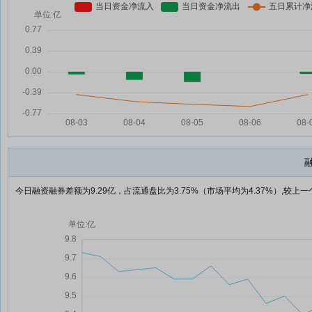
今日融资融券差额为9.29亿，占流通盘比为3.75%（市场平均为4.37%）,较上