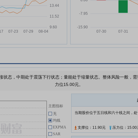
临时股东会决议公告
级
海立股份:海立股份关于归还暂时
04-25
强
补充流动资金的募集资金的公告
停
海立股份:海立股份2026年第一次
04-21
临时股东会会议资料
，
海立股份:海立股份关于召开2026
04-09
年第一次临时股东会的通知
海立股份:海立股份关于公司董事
04-09
变更的公告
海立股份:海立股份第十届董事会
涨状态，中期处于震荡下行状态；量能处于缩量状态。整体风险一般，需要注
04-09
第十九次会议决议公告
力位15.00元。
海立股份:海立股份关于2026年度
04-08
开展外汇衍生品交易的公告
主图指标
海立股份:海立股份2025年年度利
04-08
当期股价位于五日线和六十线之间，处
润分配预案公告
无
均线
EXPMA
支撑位：11.90元
压力位：15.00
查看更多
SAR