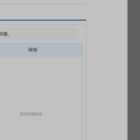
0篇。
研报
暂无研报信息