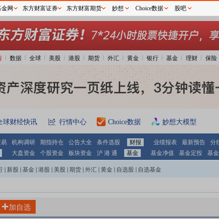
基金网
东方财富证券
东方财富期货
妙想
Choice数据
股吧
情
数据
全球
美股
港股
期货
外汇
黄金
银行
基金
理财
保险
全球财经快讯
行情中心
Choice数据
妙想大模型
交易
机构调研
期指持仓
公告大全
条件选股
财报
业绩报表
最新预告
分
大盘资金
个股资金
板块资金
沪 港 通
基金
基金净值
基金定投
基金
行
|
新股
|
基金
|
港股
|
美股
|
期货
|
外汇
|
黄金
|
自选股
|
自选基金
加自选