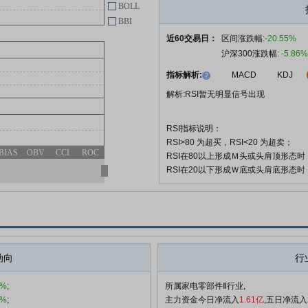
BOLL
BBI
近60交易日：
区间涨跌幅:
-20.55%
沪深300涨跌幅:
-5.86%
指标解析:
MACD
KDJ
解析:RSI暂无明显信号出现
RSI指标说明：
RSI>80 为超买，RSI<20 为超卖；
BIAS
OBV
CCI
ROC
RSI在80以上形成Ｍ头或头肩顶形态
RSI在20以下形成Ｗ底或头肩底形态
动向
行
6%
;
所属家电零部件Ⅱ行业,
9%
;
主力资金今日净流入
1.61亿
,五日净流入