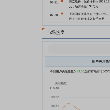
海立股份：融资净买入1012.1
07-31
元，融资余额5.38亿元
上海国企改革概念上涨0.85%，
07-30
股主力资金净流入超千万元
海立股份7月30日快速回调
07-30
市场热度
海立股份7月30日盘中涨幅达5
07-30
海立股份7月30日快速上涨
07-30
海立股份：融资净偿还2426.4
07-30
元，融资余额5.28亿元
用户关注指
海立股份与赢合科技开展座谈
07-29
今日用户关注指数为
83.60
,当前市场排名
603
海立股份7月29日快速反弹
07-29
海立股份7月29日加速下跌
07-29
海立股份：融资净买入1978.8
07-29
元，融资余额5.52亿元
长缆科技5天大涨60%！合肥国
07-28
股国风新材低位封板！永新光