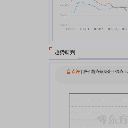
光刻机概念股批量涨停！
7月28日连板股分析：连板股晋
07-28
率37.5% 脑机接口概念连续走
光刻机概念爆发！多股“一字”涨
07-28
A股开盘：光刻机板块集体高开
07-28
长鑫科技低开7.71%
趋势研判
查看更多
点评
|
股价趋势短期处于强势上