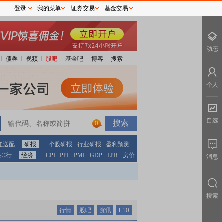
登录
我的菜单
证券交易
基金交易
动态
债券
视频
股吧
基金吧
博客
搜索
个人
自选
0
红送配
研报
个股研报
行业研报
盈利预测
排行
经济
CPI
PPI
PMI
GDP
LPR
房价
消息
搜索
行情
股吧
资讯
F10