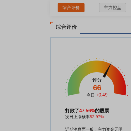
综合评价
主力控盘
综合评价
评分
66
+0.49
今日
打败了
47.56%
的股票
次日上涨概率
52.97%
近期消息面一般，主力资金无明