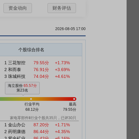
资金动向
财务评估
2026-08-05 17:00
个股综合排名
1
三花智控
79.55分
+1.73%
2
和而泰
76.91分
+3.69%
3
珠城科技
74.04分
+4.61%
海立股份
65.57分
第23名
行业平均
最高
68.12分
79.55分
家电零部件Ⅱ行业个股共35只，已评30只
1
金山办公
87.20分
+1.71%
2
药明康德
86.44分
+4.35%
3
紫金矿业
86.42分
+6.16%