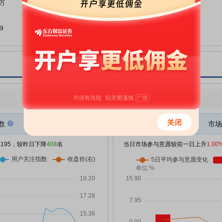
3万
海立股份:海立股份关于召开2025
04-30
年年度股东会的通知
9
海立股份:海立股份2026年度“提质
04-30
增效重回报”行动方案的公告
海立股份:海立股份董事和高级管
04-30
%
理人员薪酬管理制度(2026年4月)
海立股份:海立股份第十届董事会
04-30
第二十次会议决议公告
点评
|
今日用户关注度有所下降，参与意愿有所增强
5万
海立股份:海立股份2026年第一季
04-30
度报告
数
市场
交流
海立股份:海立股份关于召开2025
04-28
/5195，较昨日下降
408
名
当日市场参与意愿较前一日上升
1.00
年度暨2026年第一季度业绩说明
会的公告
海立股份:上海市方达律师事务所
04-28
1万
关于上海海立(集团)股份有限公司
2026年第一次临时股东会之法律
意见书
资
学等
海立股份:海立股份2026年第一次
04-28