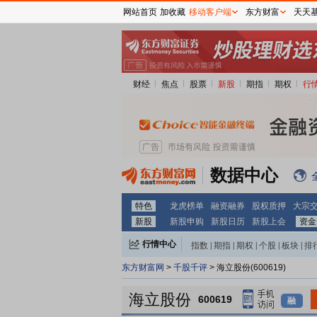
网站首页
加收藏
移动客户端
东方财富
天天
财经
焦点
股票
新股
期指
期权
行
数据中心
特色
龙虎榜单
融资融券
股权质押
大宗
新股
新股申购
新股日历
新股上会
资金
行情中心
指数
|
期指
|
期权
|
个股
|
板块
|
排
东方财富网
>
千股千评
> 海立股份(600619)
海立股份
600619
融