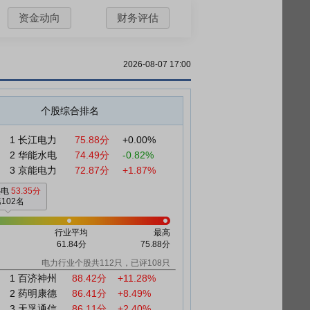
资金动向
财务评估
2026-08-07 17:00
个股综合排名
1
长江电力
75.88分
+0.00%
2
华能水电
74.49分
-0.82%
3
京能电力
72.87分
+1.87%
热电
53.35分
102名
行业平均
最高
61.84分
75.88分
电力行业个股共112只，已评108只
1
百济神州
88.42分
+11.28%
2
药明康德
86.41分
+8.49%
3
天孚通信
86.11分
+2.40%