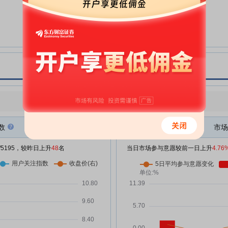
大连热电:大连热电股份有限公司
06-30
董事、高级管理人员薪酬管理制度
大连热电:大连热电股份有限公司
06-30
反舞弊与举报制度
%
大连热电:大连热电股份有限公司
06-30
第十一届董事会第十七次会议决议
公告
%
大连热电:大连热电股份有限公司
06-30
点评
|
今日用户关注度有所上升，参与意愿有所增强
关于召开2026年第二次临时股东
会的通知
数
市场
大连热电:大连热电股份有限公司
06-30
董事、高级管理人员离职管理办法
东
/5195，较昨日上升
48
名
当日市场参与意愿较前一日上升
4.76
大连热电:辽宁槐城律师事务所关
06-02
于大连热电股份有限公司2026年
第一次临时股东会之法律意见书
大连热电:大连热电股份有限公司
06-02
2026年第一次临时股东会决议公
%
告
%