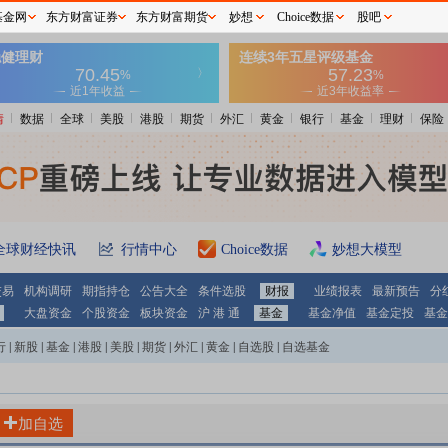
基金网
东方财富证券
东方财富期货
妙想
Choice数据
股吧
情
数据
全球
美股
港股
期货
外汇
黄金
银行
基金
理财
保险
全球财经快讯
行情中心
Choice数据
妙想大模型
交易
机构调研
期指持仓
公告大全
条件选股
财报
业绩报表
最新预告
分
大盘资金
个股资金
板块资金
沪 港 通
基金
基金净值
基金定投
基金
行
|
新股
|
基金
|
港股
|
美股
|
期货
|
外汇
|
黄金
|
自选股
|
自选基金
加自选