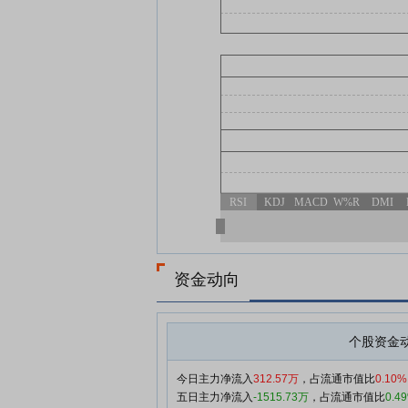
RSI
KDJ
MACD
W%R
DMI
资金动向
个股资金
今日主力净流入
312.57万
，占流通市值比
0.10%
五日主力净流入
-1515.73万
，占流通市值比
0.4