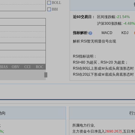
BOLL
大连热电:大连热电股份有限公司
BBI
05-12
关于召开2026年第一季度业绩说
近60交易日：
区间涨跌幅:
-21.54%
明会的公告
沪深300涨跌幅:
-4.48%
大连热电:大连热电股份有限公司
05-08
指标解析:
MACD
KDJ
股票交易异常波动公告
解析:RSI暂无明显信号出现
查看更多
RSI指标说明：
RSI>80 为超买，RSI<20 为超卖；
BIAS
OBV
CCI
ROC
RSI在80以上形成Ｍ头或头肩顶形态
RSI在20以下形成Ｗ底或头肩底形态
动向
行
;
所属电力行业,
9%
;
主力资金今日净流入
2690.26万
,五日净