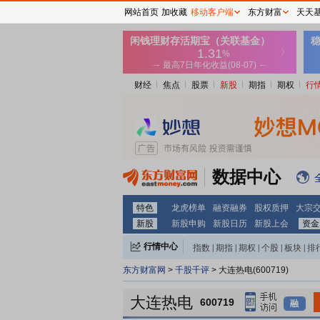
网站首页
加收藏
移动客户端
东方财富
天天
财经
焦点
股票
新股
期指
期权
行
数据中心
特色
龙虎榜单
融资融券
股权质押
大宗
新股
新股申购
新股日历
新股上会
资金
行情中心
指数
|
期指
|
期权
|
个股
|
板块
|
排
东方财富网
>
千股千评
> 大连热电(600719)
大连热电
600719
融