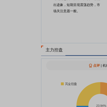
出迹象，短期呈现震荡趋势，市
场关注意愿一般。
主力控盘
点评
|
机
23.94%