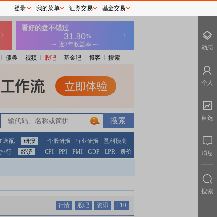
登录
我的菜单
证券交易
基金交易
动态
债券
视频
股吧
基金吧
博客
搜索
个人
自选
0
红送配
研报
个股研报
行业研报
盈利预测
排行
经济
CPI
PPI
PMI
GDP
LPR
房价
消息
搜索
行情
股吧
资讯
F10