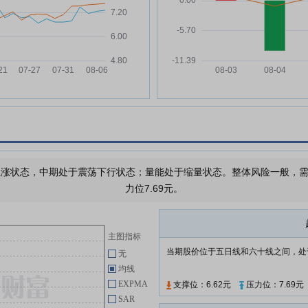
大连热电:大连热电股份有限公司
05-27
股票交易异常波动公告
大连热电:大连热电股份有限公司
05-23
2026年第一次临时股东会会议资
料
大连热电:大连热电股份有限公司
05-20
关于2026年第一季度业绩说明会
召开情况的公告
大连热电:大连热电股份有限公司
05-16
关于2026年第一次临时股东会更
正补充公告
涨状态，中期处于震荡下行状态；量能处于缩量状态。整体风险一般，需要
大连热电:大连热电股份有限公司
05-15
力位7.69元。
第十一届董事会第十六次会议决议
公告
大连热电:大连热电股份有限公司
05-15
主图指标
关于召开2026年第一次临时股东
当期股价位于五日线和六十线之间，处
无
会的通知
均线
大连热电:大连热电股份有限公司
05-15
EXPMA
支撑位：6.62元
压力位：7.69元
关于与控股股东续签《委托管理协
SAR
议》暨关联交易的公告