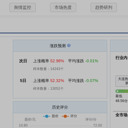
舆情监控
市场热度
趋势研判
涨跌预测
行业内
次日
上涨概率
52.98%
平均涨跌
-0.01%
样本数量：14243个
大连
5日
上涨概率
52.32%
平均涨跌
-0.07%
第
样本数量：13052个
最低
48.56分
历史评分
全市场