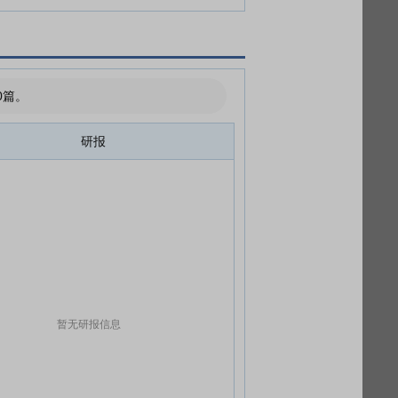
0篇。
研报
暂无研报信息