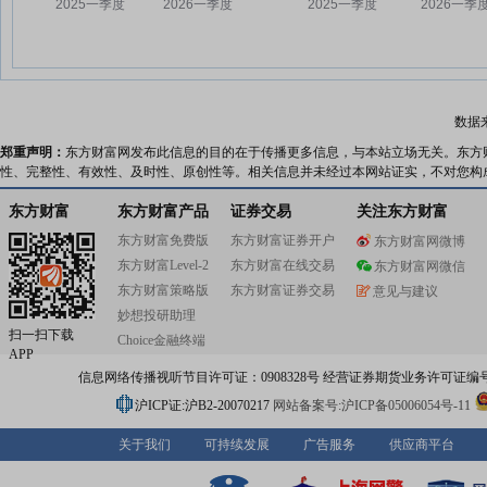
数据
郑重声明：
东方财富网发布此信息的目的在于传播更多信息，与本站立场无关。东方
性、完整性、有效性、及时性、原创性等。相关信息并未经过本网站证实，不对您构
东方财富
东方财富产品
证券交易
关注东方财富
东方财富免费版
东方财富证券开户
东方财富网微博
东方财富Level-2
东方财富在线交易
东方财富网微信
东方财富策略版
东方财富证券交易
意见与建议
妙想投研助理
扫一扫下载
Choice金融终端
APP
信息网络传播视听节目许可证：0908328号 经营证券期货业务许可证编号：91310
沪ICP证:沪B2-20070217
网站备案号:沪ICP备05006054号-11
关于我们
可持续发展
广告服务
供应商平台