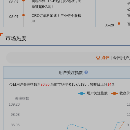
揭秘涨停 | PCB热门股2连板，封
08-07
单额超6亿元！
CRO订单料加速！产业链个股梳
08-07
理
06-29
【焦点复盘】创业板指终结周线6
08-07
连阴，AI硬件端持续回暖，4600
市场热度
亿CXO龙头创近4年新高
百花医药(600721)龙虎榜数据(08-
06-18
08-07
07)
点评
|
今日用户
细胞免疫治疗概念涨5.98%，主力
08-07
资金净流入这些股
用户关注指数
06-10
2.09亿主力资金净流入，青蒿素概
08-07
今日用户关注指数为
90.80
,当前市场排名
157
/5195，较昨日上升
14
名
念涨3.92%
“吃药”行情回归！创新药概念股批
08-07
量涨停，百花医药4连板
06-06
8月7日涨停复盘：74只股涨停 百
08-07
花医药4连板
集体收涨，超2800股上涨！半导
08-07