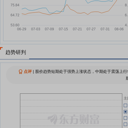
体、稀土永磁走强；创新药、
05-13
PCB多股涨停，百花医药4连板；
数字货币走弱｜A股收盘
A股今日共75只个股涨停
08-07
05-12
连板股追踪丨A股今日共75只个股
份
08-07
涨停 这只PCB概念股4连板
8月7日A股收评：主要指数齐涨超
08-07
趋势研判
1% 创新药、CRO板块领涨两市
04-30
8月7日涨停分析
08-07
A股收评：三大指数均涨超1% 创
点评
|
股价趋势短期处于强势上涨状态，中期处于震荡上行状
08-07
新药、CRO概念全线走强
04-29
收评：三大指数均涨超1% 创新
08-07
药、CRO概念全线走强
主
04-25
查看更多
04-18