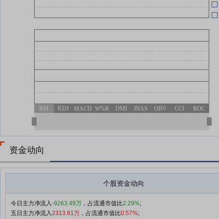
04-18
04-11
04-11
RSI
KDJ
MACD
W%R
DMI
BIAS
OBV
CCI
ROC
04-10
资金动向
04-10
个股资金动向
今日主力净流入
-9263.49万
，占流通市值比
2.29%
;
五日主力净流入
2313.61万
，占流通市值比
0.57%
;