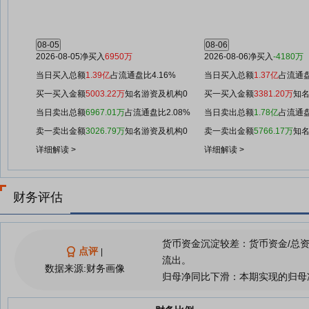
08-05
08-06
2026-08-05
净买入
6950万
2026-08-06
净买入
-4180万
当日买入总额
1.39亿
占流通盘比
4.16%
当日买入总额
1.37亿
占流通
买一买入金额
5003.22万
知名游资及机构
0
买一买入金额
3381.20万
知
当日卖出总额
6967.01万
占流通盘比
2.08%
当日卖出总额
1.78亿
占流通
卖一卖出金额
3026.79万
知名游资及机构
0
卖一卖出金额
5766.17万
知
详细解读 >
详细解读 >
财务评估
货币资金沉淀较差：货币资金/总
点评
|
流出。
数据来源:财务画像
归母净同比下滑：本期实现的归母