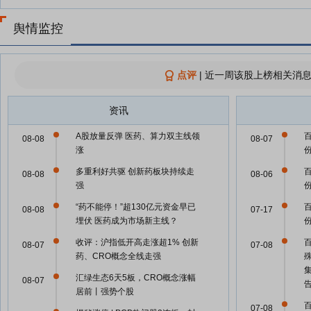
舆情监控
点评
|
近一周该股上榜相关消息
资讯
A股放量反弹 医药、算力双主线领
08-08
08-07
涨
多重利好共驱 创新药板块持续走
08-08
08-06
强
“药不能停！”超130亿元资金早已
08-08
07-17
埋伏 医药成为市场新主线？
收评：沪指低开高走涨超1% 创新
08-07
07-08
药、CRO概念全线走强
汇绿生态6天5板，CRO概念涨幅
08-07
居前丨强势个股
07-08