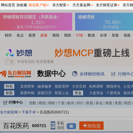
网站首页
加收藏
移动客户端
东方财富
天天基金网
东方财富证券
东方
财经
焦点
股票
新股
期指
期权
行情
数据
全球
美股
港股
数据中心
全球财经快讯
行情中
特色
龙虎榜单
融资融券
股权质押
大宗交易
机构调研
期指持仓
公告
新股
新股申购
新股日历
新股上会
资金
大盘资金
个股资金
板块
行情中心
指数
|
期指
|
期权
|
个股
|
板块
|
排行
|
新股
|
基金
|
港股
|
美股
|
期货
|
外汇
|
黄金
|
自选股
|
自选基金
东方财富网
>
千股千评
> 百花医药(600721)
百花医药
600721
加自选
融