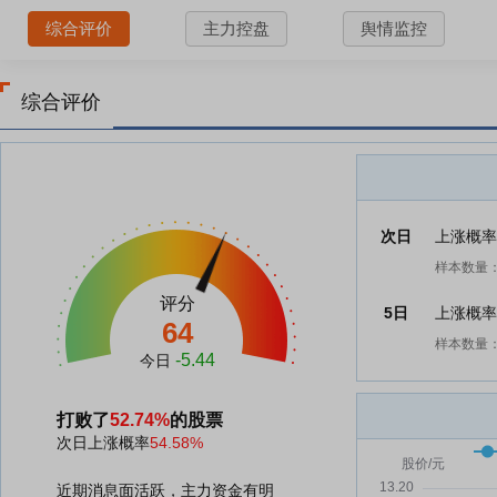
综合评价
主力控盘
舆情监控
综合评价
次日
上涨概
样本数量：
评分
5日
上涨概
64
样本数量：
-5.44
今日
打败了
52.74%
的股票
次日上涨概率
54.58%
近期消息面活跃，主力资金有明