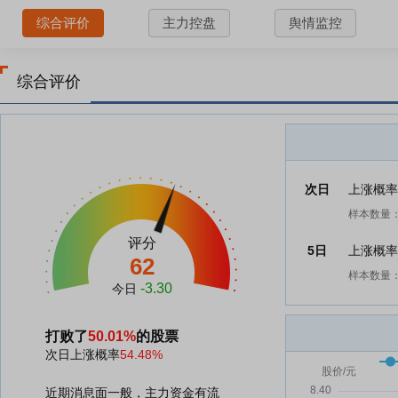
综合评价
主力控盘
舆情监控
综合评价
次日
上涨概
样本数量：
评分
5日
上涨概
62
样本数量：
-3.30
今日
打败了
50.01%
的股票
次日上涨概率
54.48%
近期消息面一般，主力资金有流