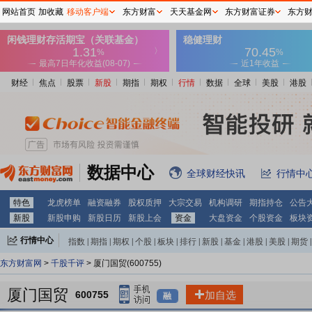
网站首页
加收藏
移动客户端
东方财富
天天基金网
东方财富证券
东方
财经
焦点
股票
新股
期指
期权
行情
数据
全球
美股
港股
数据中心
全球财经快讯
行情中
特色
龙虎榜单
融资融券
股权质押
大宗交易
机构调研
期指持仓
公告
新股
新股申购
新股日历
新股上会
资金
大盘资金
个股资金
板块
行情中心
指数
|
期指
|
期权
|
个股
|
板块
|
排行
|
新股
|
基金
|
港股
|
美股
|
期货
|
外汇
|
黄金
|
自选股
|
自选基金
东方财富网
>
千股千评
> 厦门国贸(600755)
厦门国贸
600755
加自选
融