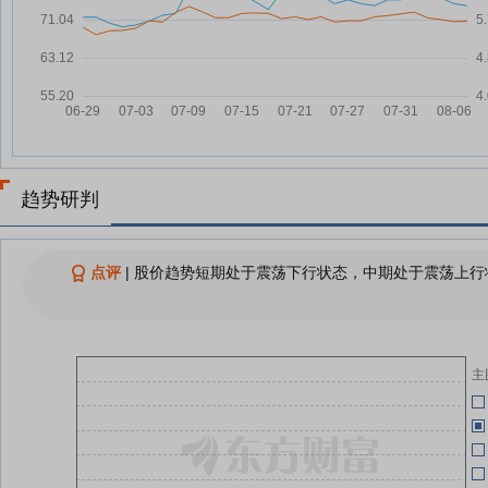
05-14
厦门国贸：融资净买入539.12万
07-21
元，融资余额5.87亿元
05-14
厦门国贸：融资净偿还115.54万
07-18
元，融资余额5.82亿元
厦门国贸：融资净偿还633.21万
07-17
05-09
元，融资余额5.83亿元
厦门国贸：融资净偿还103.86万
07-16
趋势研判
元，融资余额5.89亿元
国贸股份与宝信软件达成战略合
04-30
07-15
作，加速赋能产业数字化转型
点评
|
股价趋势短期处于震荡下行状态，中期处于震荡上行状
厦门国贸：融资净买入136.02万
04-30
07-15
元，融资余额5.9亿元
04-23
查看更多
主
04-23