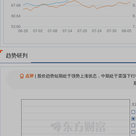
药店“闭店潮”持续：去年关店近
05-07
04-09
2.2万家，一心堂、益丰、大参林
公
各关500多家
药店“闭店潮”持续：一年净减2.2
05-06
万家门店，中小药店加速出局
04-09
第一医药(600833.SH)：2026年
04-30
一季报净利润为2326.26万元、同
比较去年同期上涨390.87%
04-09
趋势研判
第一医药4月30日盘中涨幅达5%
04-30
第一医药4月30日快速上涨
04-30
04-09
点评
|
股价趋势短期处于强势上涨状态，中期处于震荡下行状
查看更多
04-09
主
04-09