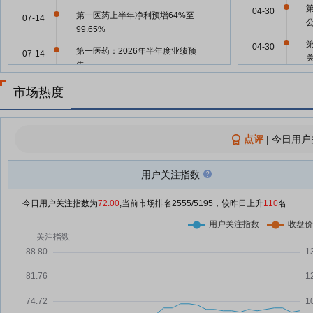
04-30
第一医药上半年净利预增64%至
07-14
99.65%
04-30
第一医药：2026年半年度业绩预
07-14
告
第一医药：预计上半年净利润同比
07-14
市场热度
04-30
增长64.00%至99.65%
第一医药：预计2026年半年度净
07-14
04-30
利润同比增长64.00%-99.65%
点评
|
今日用户
第一医药7月8日快速回调
07-08
用户关注指数
04-28
第一医药6月29日快速反弹
06-29
今日用户关注指数为
72.00
,当前市场排名
2555
/5195，较昨日上升
110
名
第一医药：2025年年度权益分派
06-17
实施公告
04-24
第一医药：每股派0.078元，股权
06-17
登记日为6月25日
04-09
【调研快报】第一医药接待投资者
05-29
调研
(