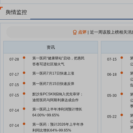
舆情监控
点评
|
近一周该股上榜相关消
资讯
第一医药“健康驿站”启动，把惠民
07-28
07-15
答卷写进社区烟火气
第一医药7月17日快速上涨
07-17
06-18
第一医药7月15日快速反弹
07-15
默沙东PCSK9拟纳入优先审评；
07-15
05-30
迪哲医药与阿斯利康达成合作
公
第一医药上半年净利润预计增长
07-14
64.00%~99.65%
05-22
公
第一医药：预计2026年上半年净
07-14
利同比增长64%-99.65%