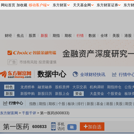
网站首页
加收藏
移动客户端
东方财富
天天基金网
东方财富证券
东方
财经
焦点
股票
新股
期指
期权
行情
数据
全球
美股
港股
数据中心
全球财经快讯
行情中
特色
龙虎榜单
融资融券
股权质押
大宗交易
机构调研
期指持仓
公告
新股
新股申购
新股日历
新股上会
资金
大盘资金
个股资金
板块
行情中心
指数
|
期指
|
期权
|
个股
|
板块
|
排行
|
新股
|
基金
|
港股
|
美股
|
期货
|
外汇
|
黄金
|
自选股
|
自选基金
东方财富网
>
千股千评
> 第一医药(600833)
第一医药
600833
加自选
融