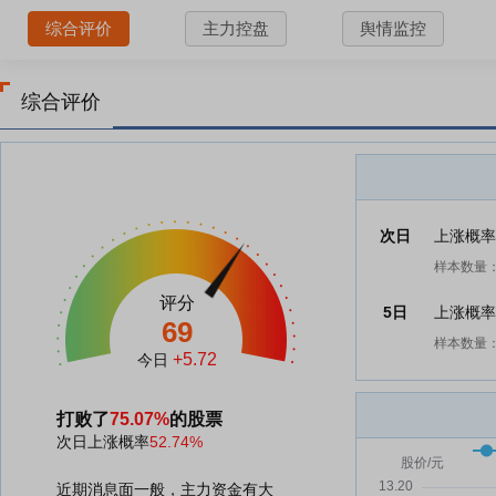
综合评价
主力控盘
舆情监控
综合评价
次日
上涨概
样本数量：
评分
5日
上涨概
69
样本数量：
+5.72
今日
打败了
75.07%
的股票
次日上涨概率
52.74%
近期消息面一般，主力资金有大