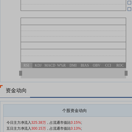
(
04-09
04-09
(
04-09
(
RSI
KDJ
MACD
W%R
DMI
BIAS
OBV
CCI
ROC
资金动向
个股资金动向
今日主力净流入
325.38万
，占流通市值比
0.15%
;
五日主力净流入
300.15万
，占流通市值比
0.13%
;