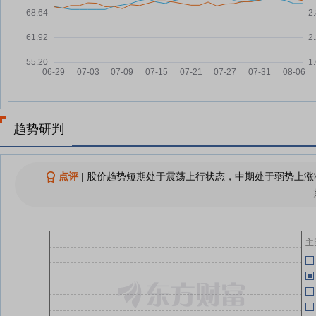
润同比增超5%
龙建股份：2026年半年度归属于
07-16
07-08
上市公司股东的净利润同比增长
5.86%
07-08
龙建股份发布上半年业绩快报 实
07-16
现净利润7403.18万元同比增长
07-08
5.86%
趋势研判
龙建股份：2026年上半年净利润
07-02
07-16
7403.18万元，同比增长5.86%
龙建股份业绩快报：上半年净利润
07-02
07-16
点评
|
股价趋势短期处于震荡上行状态，中期处于弱势上涨状
7403.18万元 同比增长5.86%
龙建股份：2026年上半年净利润
07-16
同比增长5.86%
07-02
龙建股份：2025年年度权益分派
07-14
主
实施公告
06-25
查看更多