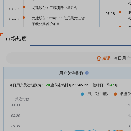
龙建股份：工程项目中标公告
07-20
07-18
龙建股份：中标5.55亿元黑龙江省
07-20
干线公路养护项目
07-17
龙建股份(600853.SH)：中标黑龙
07-20
市场热度
江省公路养护工程A1标段，中标
07-17
价约5.55亿元
龙建股份：中标5.55亿元公路养护
07-20
点评
|
今日用户
07-16
工程施工项目
龙建股份：中标5.55亿元公路养护
07-20
用户关注指数
工程项目
07-15
龙建股份：中标55491.97万元工
07-20
今日用户关注指数为
71.20
,当前市场排名
2774
/5195，较昨日下降
47
名
程
07-15
龙建股份：公司2025年年度现金
07-19
红利发放日为2026年7月21日
07-15
龙建股份：2026年上半年净利
07-17
7403.18万元 同比增长5.86%
半年报汇总丨这家公司上半年净利
07-16
07-08