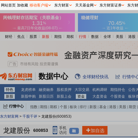
网站首页
加收藏
移动客户端
东方财富
天天基金网
东方财富证券
东方
财经
焦点
股票
新股
期指
期权
行情
数据
全球
美股
港股
数据中心
全球财经快讯
行情中
特色
龙虎榜单
融资融券
股权质押
大宗交易
机构调研
期指持仓
公告
新股
新股申购
新股日历
新股上会
资金
大盘资金
个股资金
板块
行情中心
指数
|
期指
|
期权
|
个股
|
板块
|
排行
|
新股
|
基金
|
港股
|
美股
|
期货
|
外汇
|
黄金
|
自选股
|
自选基金
东方财富网
>
千股千评
> 龙建股份(600853)
龙建股份
600853
加自选
融