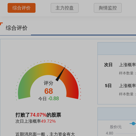
综合评价
主力控盘
舆情监控
综合评价
次日
上涨概
样本数量：
评分
5日
上涨概
68
样本数量：
-0.88
今日
打败了
74.07%
的股票
次日上涨概率
49.72%
近期消息面一般，主力资金有大