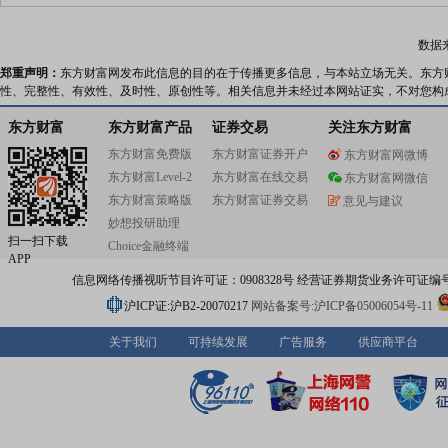
数据
郑重声明：
东方财富网发布此信息的目的在于传播更多信息，与本站立场无关。东方
性、完整性、有效性、及时性、原创性等。相关信息并未经过本网站证实，不对您构
东方财富
东方财富产品
证券交易
关注东方财富
东方财富免费版
东方财富证券开户
东方财富网微博
东方财富Level-2
东方财富在线交易
东方财富网微信
东方财富策略版
东方财富证券交易
意见与建议
妙想投研助理
扫一扫下载
Choice金融终端
APP
信息网络传播视听节目许可证：0908328号 经营证券期货业务许可证编号：91310
沪ICP证:沪B2-20070217
网站备案号:沪ICP备05006054号-11
关于我们
可持续发展
广告服务
供应商平台