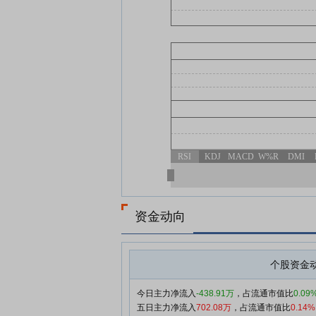
RSI
KDJ
MACD
W%R
DMI
资金动向
个股资金
今日主力净流入
-438.91万
，占流通市值比
0.09
五日主力净流入
702.08万
，占流通市值比
0.14%