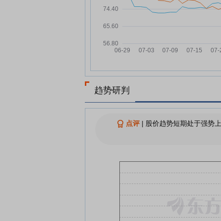
07-23
元，融资余额1.62亿元
宝泰隆7月22日快速上涨
07-22
宝泰隆：融资净偿还501.24万
07-22
元，融资余额1.64亿元
煤炭行业资金流出榜：陕西煤
07-21
9股净流出资金超千万元
趋势研判
宝泰隆7月21日快速反弹
07-21
宝泰隆：融资净偿还81.26万元
07-21
融资余额1.69亿元
点评
|
股价趋势短期处于强势上
查看更多