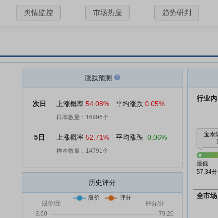
舆情监控
市场热度
趋势研判
涨跌预测
行业内
次日
上涨概率
54.08%
平均涨跌
0.05%
样本数量：16996个
宝泰
5日
上涨概率
52.71%
平均涨跌
-0.06%
样本数量：14791个
最低
57.34分
历史评分
全市场