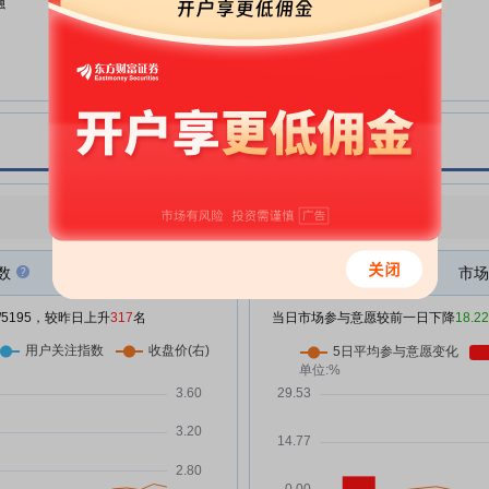
融
宝泰隆:宝泰隆新材料股份有限公
06-18
司关于选举第七届董事会职工董事
的公告
宝泰隆:宝泰隆新材料股份有限公
06-18
司2025年年度股东会决议公告
宝泰隆:宝泰隆新材料股份有限公
06-18
司关于董事会换届选举及聘任高级
管理人员、证券事务代表的公告
点评
|
今日用户关注度有所上升，参与意愿有所减弱
宝泰隆:宝泰隆新材料股份有限公
06-18
司第七届董事会第一次会议决议公
告
数
市场
宝泰隆:宝泰隆新材料股份有限公
06-11
/5195，较昨日上升
317
名
当日市场参与意愿较前一日下降
18.2
，
司2025年年度股东会会议资料
宝泰隆:宝泰隆新材料股份有限公
06-11
司关于焦炉启动的公告
宝泰隆:宝泰隆新材料股份有限公
05-28
司独立董事提名人声明与承诺
宝泰隆:宝泰隆新材料股份有限公
05-28