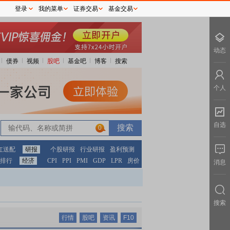
登录
我的菜单
证券交易
基金交易
动态
债券
视频
股吧
基金吧
博客
搜索
个人
自选
0
红送配
研报
个股研报
行业研报
盈利预测
排行
经济
CPI
PPI
PMI
GDP
LPR
房价
消息
搜索
行情
股吧
资讯
F10