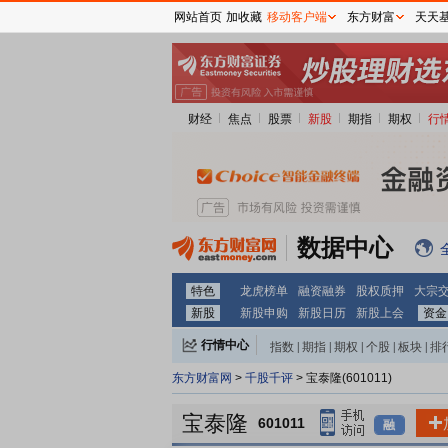
网站首页
加收藏
移动客户端
东方财富
天天
财经
焦点
股票
新股
期指
期权
行
数据中心
特色
龙虎榜单
融资融券
股权质押
大宗
新股
新股申购
新股日历
新股上会
资金
行情中心
指数
|
期指
|
期权
|
个股
|
板块
|
排
东方财富网
>
千股千评
> 宝泰隆(601011)
宝泰隆
601011
融