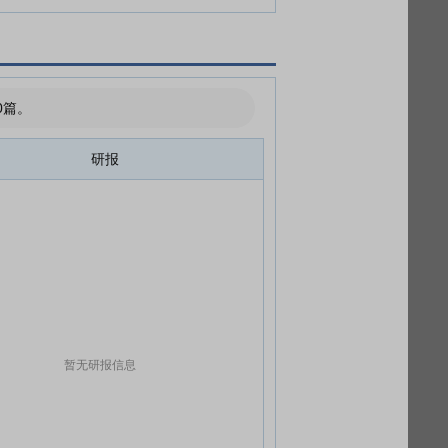
0篇。
研报
暂无研报信息