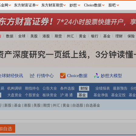
基金网
东方财富证券
东方财富期货
妙想
Choice数据
股吧
情
数据
全球
美股
港股
期货
外汇
黄金
银行
基金
理财
保险
全球财经快讯
行情中心
Choice数据
妙想大模型
交易
机构调研
期指持仓
公告大全
条件选股
财报
业绩报表
最新预告
分
大盘资金
个股资金
板块资金
沪 港 通
基金
基金净值
基金定投
基金
行
|
新股
|
基金
|
港股
|
美股
|
期货
|
外汇
|
黄金
|
自选股
|
自选基金
加自选