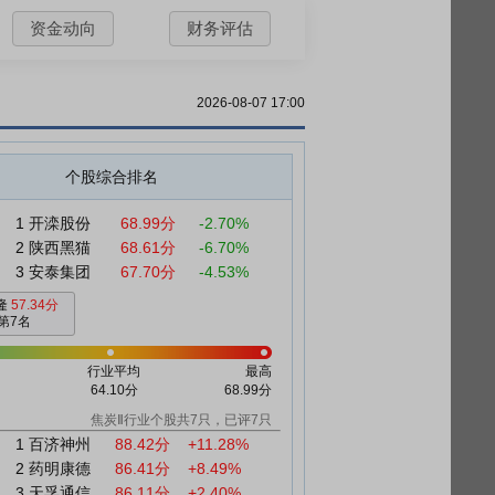
资金动向
财务评估
2026-08-07 17:00
个股综合排名
1
开滦股份
68.99分
-2.70%
2
陕西黑猫
68.61分
-6.70%
3
安泰集团
67.70分
-4.53%
隆
57.34分
第7名
行业平均
最高
64.10分
68.99分
焦炭Ⅱ行业个股共7只，已评7只
1
百济神州
88.42分
+11.28%
2
药明康德
86.41分
+8.49%
3
天孚通信
86.11分
+2.40%