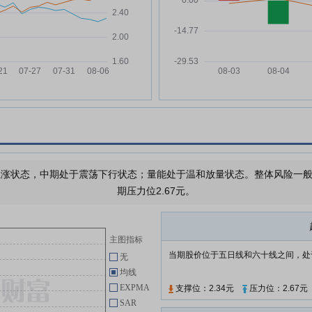
司第六届董事会第三十次会议决议
公告
宝泰隆:宝泰隆新材料股份有限公
05-28
司关于2026年度董事和高级管理
人员薪酬方案
宝泰隆:宝泰隆新材料股份有限公
05-28
业等
司董事会提名委员会关于董事会换
届选举董事候选人任职资格的审查
意见
宝泰隆:宝泰隆新材料股份有限公
05-28
，
司独立董事候选人声明与承诺-程
涨状态，中期处于震荡下行状态；量能处于温和放量状态。整体风险一般，
培育
期压力位2.67元。
宝泰隆:宝泰隆新材料股份有限公
05-28
司关于召开2025年年度股东会的
通知
主图指标
宝泰隆:宝泰隆新材料股份有限公
05-28
当期股价位于五日线和六十线之间，处
无
司独立董事候选人声明与承诺-马
均线
明慧
EXPMA
支撑位：2.34元
压力位：2.67元
宝泰隆:宝泰隆新材料股份有限公
05-28
SAR
司独立董事候选人声明与承诺-纪