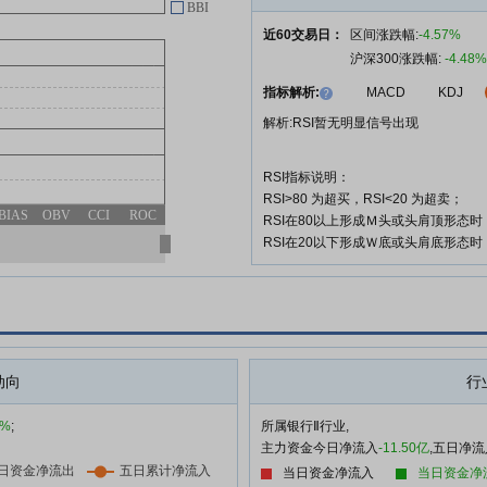
北京银行:北京银行股份有限公司
04-28
BBI
与北京市地铁运营有限公司关联交
近60交易日：
区间涨跌幅:
-4.57%
易事项的公告
沪深300涨跌幅:
-4.48%
指标解析:
MACD
KDJ
查看更多
解析:RSI暂无明显信号出现
RSI指标说明：
RSI>80 为超买，RSI<20 为超卖；
BIAS
OBV
CCI
ROC
RSI在80以上形成Ｍ头或头肩顶形态
RSI在20以下形成Ｗ底或头肩底形态
动向
行
6%
;
所属银行Ⅱ行业,
主力资金今日净流入
-11.50亿
,五日净流
当日资金净流入
当日资金净