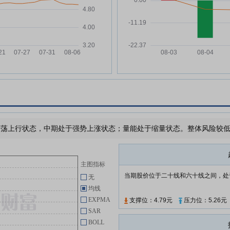
北京银行:北京银行股份有限公司
万
05-22
2025年年度股东会决议公告
北京银行:北京银行股份有限公司
调：
05-15
关于诉讼事项进展的公告
化
北京银行:北京银行股份有限公司
05-14
2025年年度股东会会议材料
硬
北京银行:关于北京银行股份有限
04-28
公司2025年度非经营性资金占用
8万
及其他关联资金往来情况的专项说
明
，
荡上行状态，中期处于强势上涨状态；量能处于缩量状态。整体风险较低，
北京银行:北京银行股份有限公司
04-28
2025年度内部控制审计报告
地
北京银行:北京银行股份有限公司
04-28
主图指标
与兴业银行股份有限公司关联交易
当期股价位于二十线和六十线之间，处
无
事项的公告
均线
北京银行:北京银行股份有限公司
04-28
EXPMA
支撑位：4.79元
压力位：5.26元
与中国长江三峡集团有限公司关联
SAR
交易事项的公告
BOLL