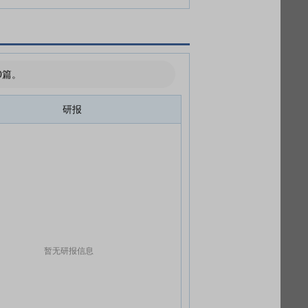
0篇。
研报
暂无研报信息