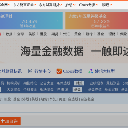
基金网
东方财富证券
东方财富期货
妙想
Choice数据
股吧
情
数据
全球
美股
港股
期货
外汇
黄金
银行
基金
理财
保险
全球财经快讯
行情中心
Choice数据
妙想大模型
交易
机构调研
期指持仓
公告大全
条件选股
财报
业绩报表
最新预告
分
大盘资金
个股资金
板块资金
沪 港 通
基金
基金净值
基金定投
基金
行
|
新股
|
基金
|
港股
|
美股
|
期货
|
外汇
|
黄金
|
自选股
|
自选基金
加自选