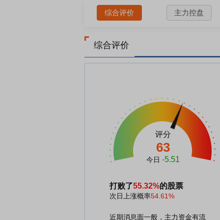
综合评价
主力控盘
综合评价
评分
63
-5.51
今日
打败了
55.32%
的股票
次日上涨概率
54.61%
近期消息面一般，主力资金有流