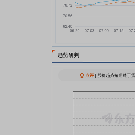
北京银行：融资净偿还295.83
07-28
元，融资余额24.06亿元
多家上市银行年中工作会议定
07-28
持续加强资产负债管理 向数智
转型要成效
20%增速背后：银行信贷加码
07-28
科技赛道
趋势研判
北银理财获配长鑫科技新股18.
07-27
股
北京银行：融资净买入9.4万元
07-25
点评
|
股价趋势短期处于震
融资余额24.09亿元
从债权包到直供房 银行处置房
07-24
产不良资产手段渐趋多元
查看更多