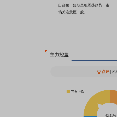
出迹象，短期呈现震荡趋势，市
场关注意愿一般。
主力控盘
点评
|
机
42.11%