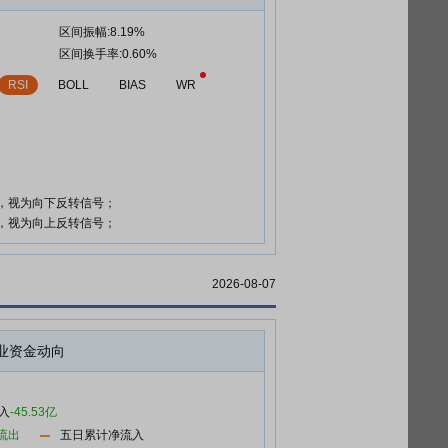
区间振幅:8.19%
区间换手率:0.60%
RSI
BOLL
BIAS
WR
时，视为向下反转信号；
时，视为向上反转信号；
2026-08-07
业资金动向
入
-45.53亿
流出
五日累计净流入