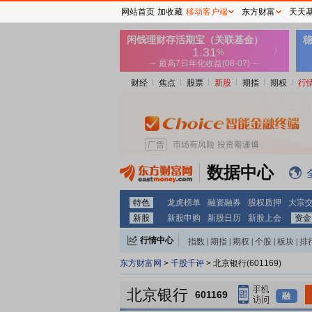
网站首页
加收藏
移动客户端
东方财富
天天
财经
焦点
股票
新股
期指
期权
行
数据中心
特色
龙虎榜单
融资融券
股权质押
大宗
新股
新股申购
新股日历
新股上会
资金
行情中心
指数
|
期指
|
期权
|
个股
|
板块
|
排
东方财富网
>
千股千评
> 北京银行(601169)
北京银行
601169
融