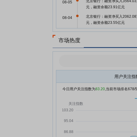
北京银行：融资净买入3564.0
08-05
元，融资余额23.91亿元
北京银行：融资净买入2062.0
08-04
元，融资余额23.55亿元
北京银行：融资净偿还946.9万
08-01
元，融资余额23.35亿元
市场热度
北京银行：融资净偿还4193.6
07-31
元，融资余额23.44亿元
弱化息差依赖 银行加速重塑盈
07-31
结构
用户关注指
北京银行：融资净偿还430.89
07-30
元，融资余额23.86亿元
今日用户关注指数为
83.20
,当前市场排名
678
中小银行理财业务迁徙：自营
07-30
加速出清 代销成转型主航道
北京银行：融资净偿还1585.1
07-29
元，融资余额23.9亿元
渠道广撒网 规模涨不动 理财代
07-29
遭遇“签约易、销售难”困局