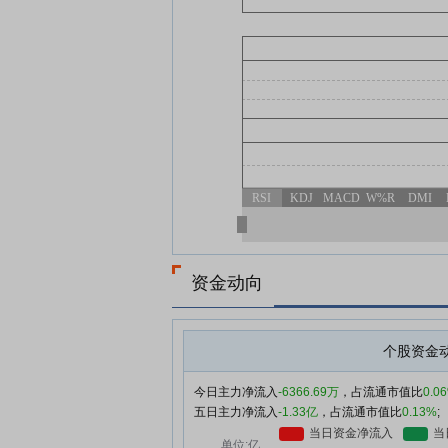
RSI
KDJ
MACD
W%R
DMI
资金动向
个股资金
今日主力净流入
-6366.69万
，占流通市值比
0.0
五日主力净流入
-1.33亿
，占流通市值比
0.13%
;