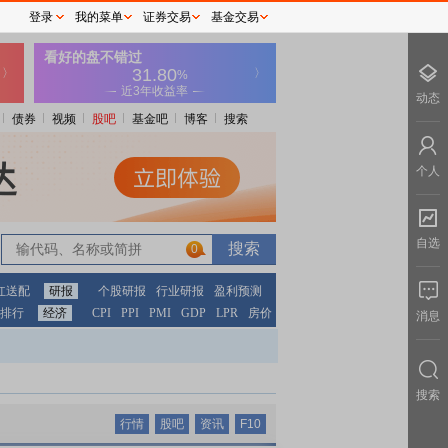
登录
我的菜单
证券交易
基金交易
动态
债券
视频
股吧
基金吧
博客
搜索
个人
自选
0
红送配
研报
个股研报
行业研报
盈利预测
排行
经济
CPI
PPI
PMI
GDP
LPR
房价
消息
搜索
行情
股吧
资讯
F10