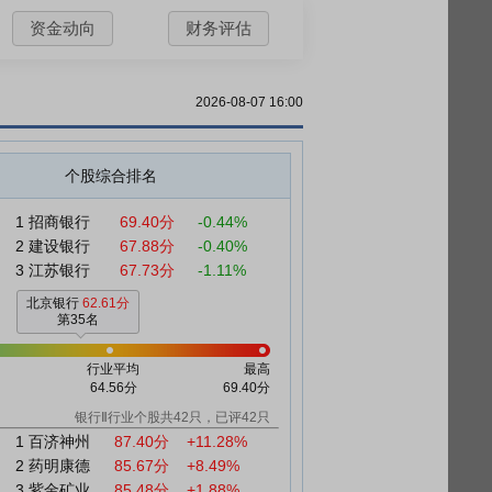
资金动向
财务评估
2026-08-07 16:00
个股综合排名
1
招商银行
69.40分
-0.44%
2
建设银行
67.88分
-0.40%
3
江苏银行
67.73分
-1.11%
北京银行
62.61分
第35名
行业平均
最高
64.56分
69.40分
银行Ⅱ行业个股共42只，已评42只
1
百济神州
87.40分
+11.28%
2
药明康德
85.67分
+8.49%
3
紫金矿业
85.48分
+1.88%