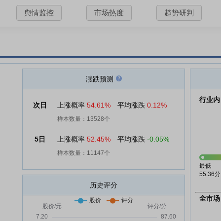
舆情监控
市场热度
趋势研判
涨跌预测
行业内
次日
上涨概率
54.61%
平均涨跌
0.12%
样本数量：13528个
5日
上涨概率
52.45%
平均涨跌
-0.05%
样本数量：11147个
最低
55.36分
历史评分
全市场