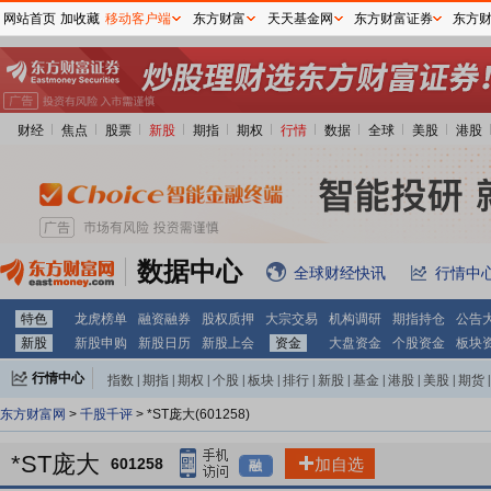
网站首页
加收藏
移动客户端
东方财富
天天基金网
东方财富证券
东方
财经
焦点
股票
新股
期指
期权
行情
数据
全球
美股
港股
数据中心
全球财经快讯
行情中
特色
龙虎榜单
融资融券
股权质押
大宗交易
机构调研
期指持仓
公告
新股
新股申购
新股日历
新股上会
资金
大盘资金
个股资金
板块
行情中心
指数
|
期指
|
期权
|
个股
|
板块
|
排行
|
新股
|
基金
|
港股
|
美股
|
期货
|
外汇
|
黄金
|
自选股
|
自选基金
东方财富网
>
千股千评
> *ST庞大(601258)
*ST庞大
601258
加自选
融