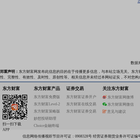
数据
郑重声明：
东方财富网发布此信息的目的在于传播更多信息，与本站立场无关。东方
性、完整性、有效性、及时性、原创性等。相关信息并未经过本网站证实，不对您构
东方财富
东方财富产品
证券交易
关注东方财富
东方财富免费版
东方财富证券开户
东方财富网微博
东方财富Level-2
东方财富在线交易
东方财富网微信
东方财富策略版
东方财富证券交易
意见与建议
妙想投研助理
扫一扫下载
Choice金融终端
APP
信息网络传播视听节目许可证：0908328号 经营证券期货业务许可证编号：91310