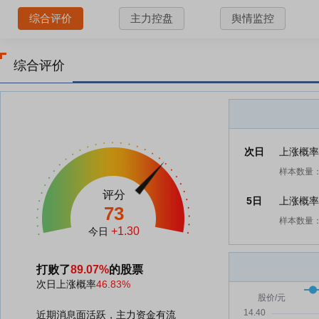
综合评价
主力控盘
舆情监控
综合评价
次日
上涨概
样本数量：
评分
5日
上涨概
73
样本数量：
+1.30
今日
打败了
89.07%
的股票
次日上涨概率
46.83%
近期消息面活跃，主力资金有流