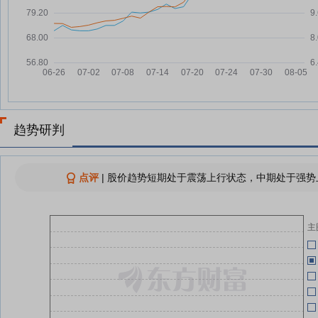
500强！国企从“做大”到“做强”还
04-30
差什么？
中国石油勘探开发研究院原党委委
07-31
04-30
员、总会计师曹建国接受纪律审查
和监察调查
04-30
石油石化行业今日净流出资金3.63
07-31
亿元，通源石油等6股净流出资金
04-30
超3000万元
趋势研判
7月31日24时起，国内汽、柴油价
04-30
07-31
格每吨分别上调685元、655元
国家发改委：自7月31日24时起，
点评
|
股价趋势短期处于震荡上行状态，中期处于强势上
07-31
国内汽、柴油价格每吨分别上调
04-30
685元、655元
国内汽、柴油价格每吨将分别上调
04-24
主
07-31
685元、655元
04-24
查看更多
04-24