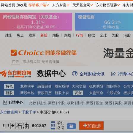
网站首页
加收藏
移动客户端
东方财富
天天基金网
东方财富证券
东方
财经
焦点
股票
新股
期指
期权
行情
数据
全球
美股
港股
数据中心
全球财经快讯
行情中
特色
龙虎榜单
融资融券
股权质押
大宗交易
机构调研
期指持仓
公告
新股
新股申购
新股日历
新股上会
资金
大盘资金
个股资金
板块
行情中心
指数
|
期指
|
期权
|
个股
|
板块
|
排行
|
新股
|
基金
|
港股
|
美股
|
期货
|
外汇
|
黄金
|
自选股
|
自选基金
东方财富网
>
千股千评
> 中国石油(601857)
中国石油
601857
加自选
融