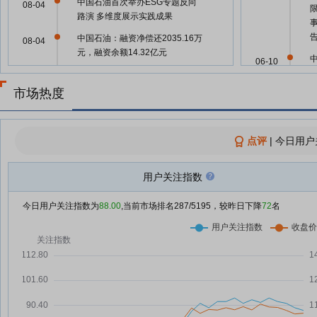
中国石油首次举办ESG专题反向
08-04
路演 多维度展示实践成果
中国石油：融资净偿还2035.16万
08-04
元，融资余额14.32亿元
06-10
能源系统韧性充分彰显
08-04
市场热度
油气筑基、绿电提速 中国石油多
08-03
06-10
措并举投入电力保供
三桶油密集换帅，传统能源巨头为
08-03
点评
|
今日用户
何加速求变？
06-10
中国石油西南油气田“十四五”以来
08-03
用户关注指数
累计带动地区GDP达1.8万亿元
今日用户关注指数为
88.00
,当前市场排名
287
/5195，较昨日下降
72
名
全油气系统理论提升勘探效益
08-03
06-05
中国石油：融资净偿还1495.21万
08-01
元，融资余额14.52亿元
04-30
从长虹到长鑫：A股“一哥”35年更
08-01
迭背后的中国经济转型路
04-30
79家国企上榜2026《财富》世界
07-31