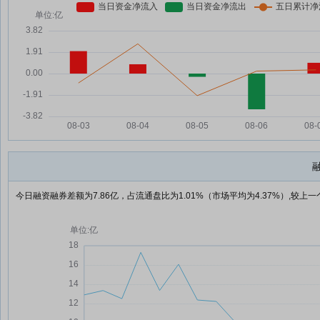
今日融资融券差额为7.86亿，占流通盘比为1.01%（市场平均为4.37%）,较上