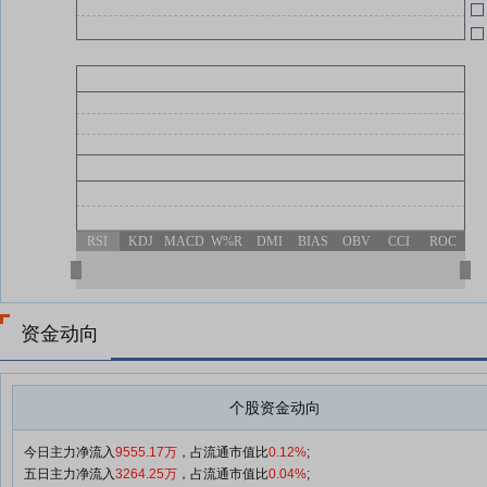
RSI
KDJ
MACD
W%R
DMI
BIAS
OBV
CCI
ROC
资金动向
个股资金动向
今日主力净流入
9555.17万
，占流通市值比
0.12%
;
五日主力净流入
3264.25万
，占流通市值比
0.04%
;