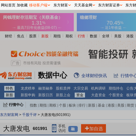
网站首页
加收藏
移动客户端
东方财富
天天基金网
东方财富证券
东方
财经
焦点
股票
新股
期指
期权
行情
数据
全球
美股
港股
数据中心
全球财经快讯
行情中
特色
龙虎榜单
融资融券
股权质押
大宗交易
机构调研
期指持仓
公告
新股
新股申购
新股日历
新股上会
资金
大盘资金
个股资金
板块
行情中心
指数
|
期指
|
期权
|
个股
|
板块
|
排行
|
新股
|
基金
|
港股
|
美股
|
期货
|
外汇
|
黄金
|
自选股
|
自选基金
东方财富网
>
千股千评
> 大唐发电(601991)
大唐发电
601991
加自选
融