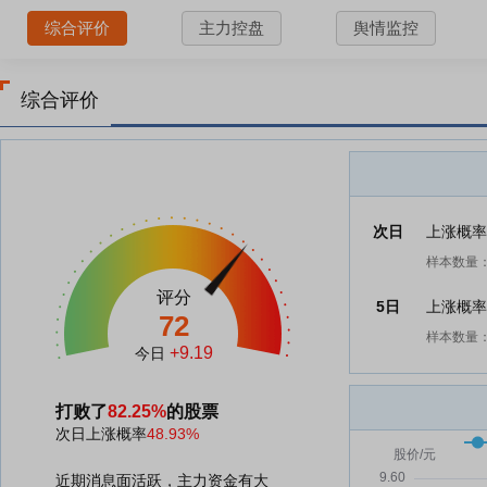
综合评价
主力控盘
舆情监控
综合评价
次日
上涨概
样本数量：
评分
5日
上涨概
72
样本数量：
+9.19
今日
打败了
82.25%
的股票
次日上涨概率
48.93%
近期消息面活跃，主力资金有大