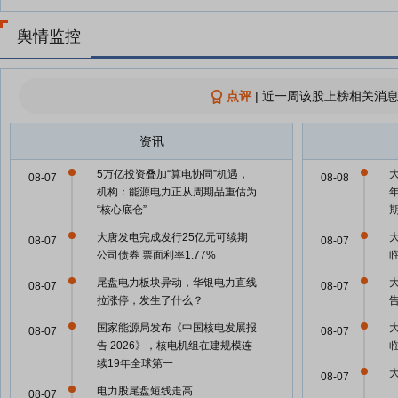
舆情监控
点评
|
近一周该股上榜相关消息
资讯
5万亿投资叠加“算电协同”机遇，
08-07
08-08
机构：能源电力正从周期品重估为
“核心底仓”
大唐发电完成发行25亿元可续期
08-07
08-07
公司债券 票面利率1.77%
尾盘电力板块异动，华银电力直线
08-07
08-07
拉涨停，发生了什么？
国家能源局发布《中国核电发展报
08-07
08-07
告 2026》，核电机组在建规模连
续19年全球第一
08-07
电力股尾盘短线走高
08-07