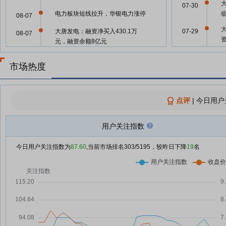
07-30
电力板块短线拉升，华银电力涨停
08-07
大唐发电：融资净买入430.1万
07-29
08-07
元，融资余额8亿元
大唐发电：2026年第二次临时股
07-22
08-06
市场热度
东会决议公告
07-22
大唐发电：董事会决议公告
08-06
点评
|
今日用户
国际金价大幅飙升；国家电网用电
07-21
08-06
负荷连续三天创历史新高丨盘前情
报
用户关注指数
07-21
大唐发电：融资净买入9341.94万
08-06
元，融资余额7.96亿元
今日用户关注指数为
87.60
,当前市场排名
303
/5195，较昨日下降
19
名
07-16
大唐发电8月5日快速反弹
08-05
大唐发电：将于2026年08月06日
08-05
07-10
召开2026年第二次临时股东大会
大唐发电：融资净买入2058.89万
08-05
元，融资余额7.02亿元
07-10