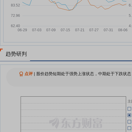
盛夏“不限电” “绿电”促发展——“疆
08-05
电入渝”特高压工程投运一周年观
察
07-10
大唐发电8月4日快速上涨
08-04
大唐发电：融资净买入222.32万
07-10
08-04
元，融资余额6.82亿元
《新型电力系统建设“十五五”规
08-04
趋势研判
划》发布 一系列目标确定 推动新
型电网建设“量”增“质”升
07-10
国家发展改革委、国家能源局发布
08-04
点评
|
股价趋势短期处于强势上涨状态，中期处于下跌状态；
《新型电力系统建设“十五五”规
划》
07-10
两部门：到2030年 新型电力系统
08-03
初步建成
主
07-10
查看更多
07-10
公