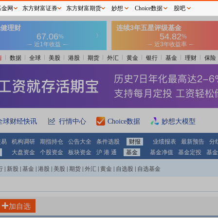
基金网
东方财富证券
东方财富期货
妙想
Choice数据
股吧
情
数据
全球
美股
港股
期货
外汇
黄金
银行
基金
理财
保险
全球财经快讯
行情中心
Choice数据
妙想大模型
交易
机构调研
期指持仓
公告大全
条件选股
财报
业绩报表
最新预告
分
大盘资金
个股资金
板块资金
沪 港 通
基金
基金净值
基金定投
基金
行
|
新股
|
基金
|
港股
|
美股
|
期货
|
外汇
|
黄金
|
自选股
|
自选基金
加自选