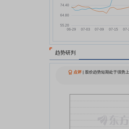
和邦生物：融资净偿还358.65
07-24
元，融资余额6.11亿元
锂矿股大爆发！高盛研报唱多 
07-23
股中报高预增
和邦生物：融资净偿还618.4万
07-23
元，融资余额6.15亿元
和邦生物7月22日快速上涨
07-22
趋势研判
和邦生物：融资净买入705.81
07-22
元，融资余额6.21亿元
点评
|
股价趋势短期处于强势上
和邦生物：融资净偿还244.35
07-21
元，融资余额6.14亿元
查看更多