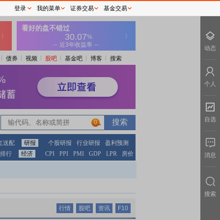
登录
我的菜单
证券交易
基金交易
动态
债券
视频
股吧
基金吧
博客
搜索
个人
自选
0
红送配
研报
个股研报
行业研报
盈利预测
排行
经济
CPI
PPI
PMI
GDP
LPR
房价
消息
搜索
行情
股吧
资讯
F10