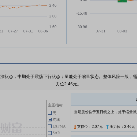
和邦生物:和邦生物2026年第二次
万
05-30
临时股东会决议公告
和邦生物:和邦生物第四期员工持
多
05-28
股计划首次持有人会议决议公告
和邦生物:和邦生物关于第四期员
05-28
工持股计划非交易过户完成的公告
和邦生物:和邦生物2026年第二次
05-15
临时股东会会议资料
万
和邦生物:和邦生物关于召开2026
05-14
年第二次临时股东会的通知
涨状态，中期处于震荡下行状态；量能处于缩量状态。整体风险一般，需要
万
和邦生物:和邦生物第七届董事会
05-14
力位2.46元。
第二次会议决议公告
和邦生物:和邦生物关于职工代表
05-12
大会选举职工代表董事的公告
主图指标
当期股价位于五日线之上，处于缩量状
和邦生物:和邦生物2025年年度股
无
05-12
东会决议公告
均线
EXPMA
支撑位：2.07元
压力位：2.46元
SAR
查看更多