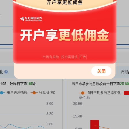
减持已回购股份的进展公告
和邦生物:和邦生物关于可转债转
07-02
万
股结果暨股份变动公告
和邦生物:首创证券关于和邦生物
06-27
4万
向不特定对象发行可转换公司债券
受托管理事务报告(2025年度)
万
和邦生物:和邦生物关于控股股东
06-13
部分股份解除质押及部分股份质押
点评
|
今日用户关注度有所下降，参与意愿有所减弱
的公告
金净
和邦生物:和邦生物第六届董事会
06-06
数
市场
独立董事第七次专门会议决议公告
诺涨
和邦生物:和邦生物关于召开2025
/5195，较昨日下降
06-06
195
名
当日市场参与意愿较前一日下降
25.8
年年度暨2026年第一季度业绩说
万
明会的公告
和邦生物:和邦生物关于集中竞价
万
06-02
减持已回购股份的进展公告
和邦生物:和邦生物2026年第二次
万
05-30
临时股东会法律意见书