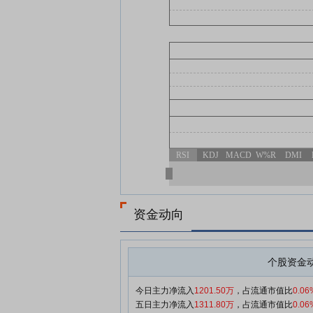
RSI
KDJ
MACD
W%R
DMI
资金动向
个股资金
今日主力净流入
1201.50万
，占流通市值比
0.06
五日主力净流入
1311.80万
，占流通市值比
0.06