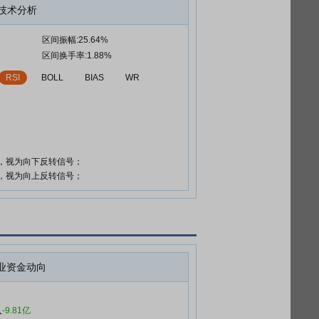
技术分析
区间振幅:25.64%
区间换手率:1.88%
RSI
BOLL
BIAS
WR
时，视为向下反转信号；
时，视为向上反转信号；
业资金动向
入
-9.81亿