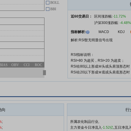
BOLL
BBI
近60交易日：
区间涨跌幅:
-11.72%
沪深300涨跌幅:
-4.48%
指标解析:
MACD
KDJ
解析:RSI暂无明显信号出现
RSI指标说明：
RSI>80 为超买，RSI<20 为超卖；
BIAS
OBV
CCI
ROC
RSI在80以上形成Ｍ头或头肩顶形态
RSI在20以下形成Ｗ底或头肩底形态
动向
行
%
;
所属农化制品行业,
%
;
主力资金今日净流入
-1.52亿
,五日净流