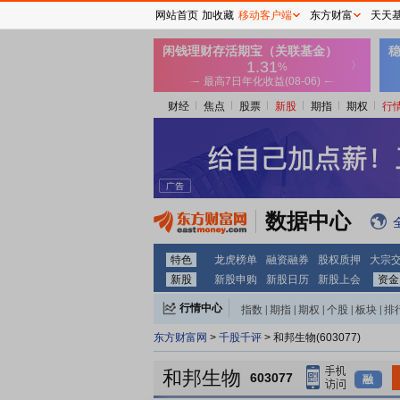
网站首页
加收藏
移动客户端
东方财富
天天
财经
焦点
股票
新股
期指
期权
行
数据中心
特色
龙虎榜单
融资融券
股权质押
大宗
新股
新股申购
新股日历
新股上会
资金
行情中心
指数
|
期指
|
期权
|
个股
|
板块
|
排
东方财富网
>
千股千评
> 和邦生物(603077)
和邦生物
603077
融