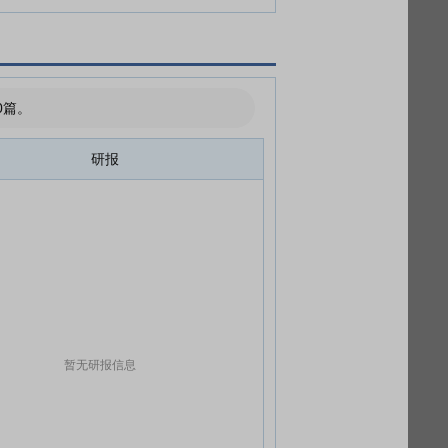
0篇。
研报
暂无研报信息