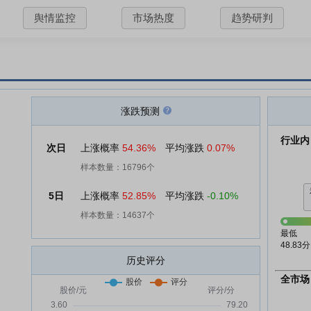
舆情监控
市场热度
趋势研判
涨跌预测
行业内
次日
上涨概率
54.36%
平均涨跌
0.07%
样本数量：16796个
5日
上涨概率
52.85%
平均涨跌
-0.10%
样本数量：14637个
最低
48.83分
历史评分
全市场