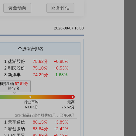
资金动向
财务评估
2026-08-07 16:00
个股综合排名
1
盐湖股份
75.62分
+0.88%
2
利民股份
75.10分
+6.53%
3
新洋丰
74.29分
-1.68%
和邦生物
57.81分
第47名
行业平均
最高
63.63分
75.62分
农化制品行业个股共63只，已评59只
1
天孚通信
86.15分
+3.89%
2
睿创微纳
83.84分
+2.42%
3
山金国际
83.69分
+5.12%