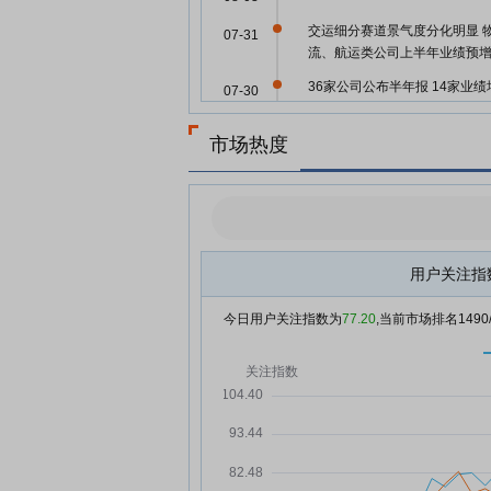
交运细分赛道景气度分化明显 
07-31
流、航运类公司上半年业绩预
36家公司公布半年报 14家业绩
07-30
幅翻倍
市场热度
半年报盘点丨36家上市公司已
07-30
露 8家公司净利润超10亿元
29家公司公布半年报 12家业绩
07-29
幅翻倍
海通发展7月29日快速反弹
07-29
用户关注指
绩优公司，基金布局
07-28
今日用户关注指数为
77.20
,当前市场排名
1490
26家公司公布半年报 11家业绩
07-28
幅翻倍
海通发展7月28日快速上涨
07-28
海通发展7月27日快速反弹
07-27
宁德时代领衔 福建辖区上市公
07-25
回购分红热潮涌动