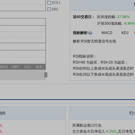
BOLL
海通发展:福建海通发展股份有限
BBI
06-26
公司关于2024年股票期权与限制
近60交易日：
区间涨跌幅:
-37.86%
性股票激励计划首次授予第二个解
沪深300涨跌幅:
-6.94%
除限售期解除限售暨上市的公告
指标解析:
MACD
KDJ
中国证监会上市公司向特定对象发
06-25
解析:RSI暂无明显信号出现
行股票注册程序终止通知书(海通
发展)
RSI指标说明：
海通发展:福建海通发展股份有限
06-24
RSI>80 为超买，RSI<20 为超卖；
公司2026年第二次临时股东会会
BIAS
OBV
CCI
ROC
RSI在80以上形成Ｍ头或头肩顶形态
议资料
RSI在20以下形成Ｗ底或头肩底形态
海通发展:福建海通发展股份有限
06-23
公司关于2024年股票期权与限制
性股票激励计划首次授予第二个解
除限售期解除限售条件成就的公告
查看更多
动向
行
%
;
所属航运港口行业,
%
;
主力资金今日净流入
-4.25亿
,五日净流