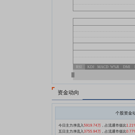
RSI
KDJ
MACD
W%R
DMI
资金动向
个股资金
今日主力净流入
5919.74万
，占流通市值比
1.21
五日主力净流入
3755.94万
，占流通市值比
0.77