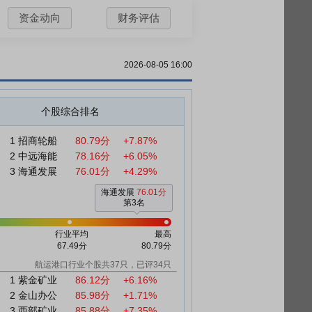
资金动向
财务评估
2026-08-05 16:00
个股综合排名
1
招商轮船
80.79分
+7.87%
2
中远海能
78.16分
+6.05%
3
海通发展
76.01分
+4.29%
海通发展
76.01分
第3名
行业平均
最高
67.49分
80.79分
航运港口行业个股共37只，已评34只
1
紫金矿业
86.12分
+6.16%
2
金山办公
85.98分
+1.71%
3
西部矿业
85.88分
+7.35%