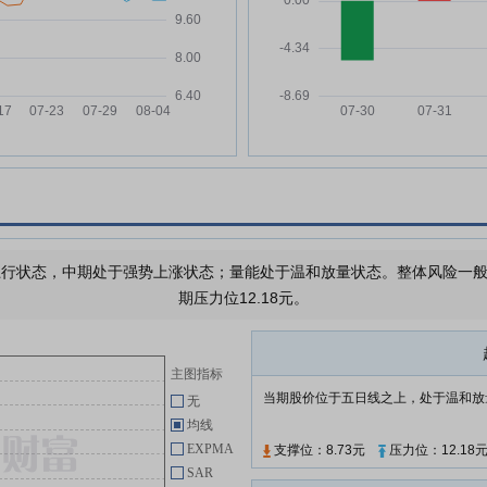
公司关于收到《中国证监会上市公
增幅
司向特定对象发行股票注册程序终
止通知书》的公告
海通发展:福建海通发展股份有限
07-08
公司2026年半年度业绩预增公告
海通发展:福建海通发展股份有限
07-02
公司关于2024年、2025年股票期
权与限制性股票激励计划2026年
第二季度自主行权结果暨股份变动
公告
海通发展:福建海通发展股份有限
07-01
行状态，中期处于强势上涨状态；量能处于温和放量状态。整体风险一般，
公司关于2026年6月对外担保进展
期压力位12.18元。
的公告
海通发展:福建海通发展股份有限
06-30
公司2026年第二次临时股东会决
主图指标
议公告
当期股价位于五日线之上，处于温和放
无
海通发展:福建天衡联合(福州)律师
06-30
均线
事务所关于福建海通发展股份有限
EXPMA
支撑位：8.73元
压力位：12.18
公司2026年第二次临时股东会的
SAR
法律意见书