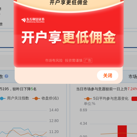
活动记录表
物
海通发展:福建海通发展股份有限
07-21
增
公司关于2026年半年度募集资金
存放与实际使用情况的专项报告
增
海通发展:福建海通发展股份有限
07-21
公司2026年半年度报告
披
海通发展:福建海通发展股份有限
07-21
公司第四届董事会第四十四次会议
增
决议公告
点评
|
今日用户关注度有所下降，参与意愿有所增强
海通发展:福建海通发展股份有限
07-21
公司2026年半年度报告摘要
数
市场
海通发展:福建海通发展股份有限
07-21
/5195，较昨日下降
5
名
当日市场参与意愿较前一日上升
7.24
公司2026年半年度“提质增效重回
增
报”专项行动方案的评估报告
海通发展:福建海通发展股份有限
07-16
公司关于与租赁公司开展船舶融资
租赁及经营性租赁业务并提供担保
的进展公告
司
海通发展:福建海通发展股份有限
07-16