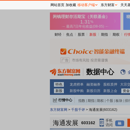
网站首页
加收藏
移动客户端
东方财富
天天
财经
焦点
股票
新股
期指
期权
行
数据中心
特色
龙虎榜单
融资融券
股权质押
大宗
新股
新股申购
新股日历
新股上会
资金
行情中心
指数
|
期指
|
期权
|
个股
|
板块
|
排
东方财富网
>
千股千评
> 海通发展(603162)
海通发展
603162
融