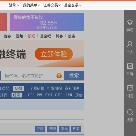
登录
我的菜单
证券交易
基金交易
动态
债券
视频
股吧
基金吧
博客
搜索
个人
自选
0
红送配
研报
个股研报
行业研报
盈利预测
排行
经济
CPI
PPI
PMI
GDP
LPR
房价
消息
搜索
行情
股吧
资讯
F10