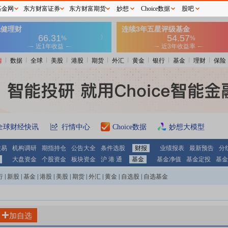
基金网
东方财富证券
东方财富期货
妙想
Choice数据
股吧
情
数据
全球
美股
港股
期货
外汇
黄金
银行
基金
理财
保险
全球财经快讯
行情中心
Choice数据
妙想大模型
交易
机构调研
期指持仓
公告大全
条件选股
财报
业绩报表
最新预告
分
大盘资金
个股资金
板块资金
沪 港 通
基金
基金净值
基金定投
基金
行
|
新股
|
基金
|
港股
|
美股
|
期货
|
外汇
|
黄金
|
自选股
|
自选基金
加自选