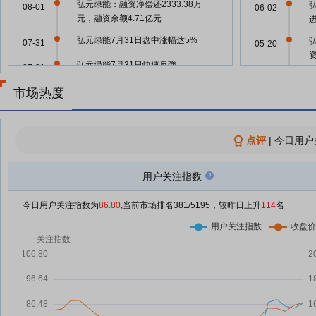
弘元绿能：融资净偿还2333.38万
08-01
06-02
元，融资余额4.71亿元
弘元绿能7月31日盘中涨幅达5%
07-31
05-20
弘元绿能7月31日快速反弹
07-31
05-20
弘元绿能7月31日快速回调
市场热度
07-31
弘元绿能7月31日快速上涨
05-08
07-31
弘元绿能：融资净偿还308.55万
点评
|
今日用户
07-31
04-29
元，融资余额4.94亿元
弘元绿能预亏6亿元，仍要重整总
用户关注指数
07-30
负债45.78亿元的尚德
弘
04-29
今日用户关注指数为
86.80
,当前市场排名
381
/5195，较昨日上升
114
名
弘元绿能7月30日打开涨停
07-30
弘元绿能7月30日盘中涨停
04-29
07-30
光伏概念表现活跃 弘元绿能涨停
07-30
04-29
弘元绿能7月30日盘中涨幅达5%
07-30
弘元绿能7月30日快速上涨
04-29
07-30