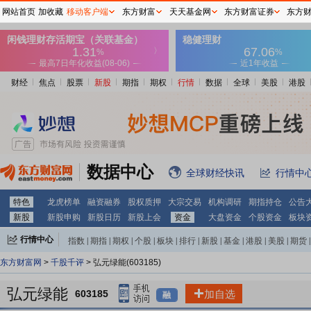
网站首页
加收藏
移动客户端
东方财富
天天基金网
东方财富证券
东方
财经
焦点
股票
新股
期指
期权
行情
数据
全球
美股
港股
数据中心
全球财经快讯
行情中
特色
龙虎榜单
融资融券
股权质押
大宗交易
机构调研
期指持仓
公告
新股
新股申购
新股日历
新股上会
资金
大盘资金
个股资金
板块
行情中心
指数
|
期指
|
期权
|
个股
|
板块
|
排行
|
新股
|
基金
|
港股
|
美股
|
期货
|
外汇
|
黄金
|
自选股
|
自选基金
东方财富网
>
千股千评
> 弘元绿能(603185)
弘元绿能
603185
加自选
融