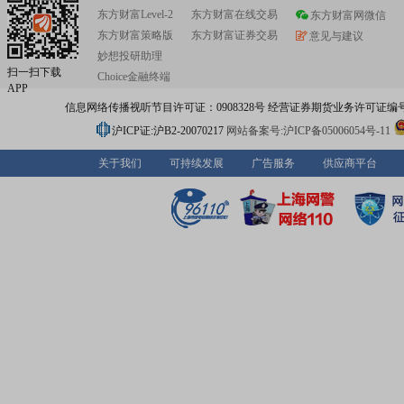
东方财富Level-2
东方财富在线交易
东方财富网微信
东方财富策略版
东方财富证券交易
意见与建议
妙想投研助理
扫一扫下载
Choice金融终端
APP
信息网络传播视听节目许可证：0908328号 经营证券期货业务许可证编号：91310
沪ICP证:沪B2-20070217
网站备案号:沪ICP备05006054号-11
关于我们
可持续发展
广告服务
供应商平台