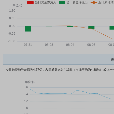
今日融资融券差额为4.57亿，占流通盘比为4.13%（市场平均为4.38%）,较上