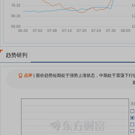
弘元绿能：融资净买入107.17万
07-30
元，融资余额4.97亿元
04-29
弘元绿能：融资净偿还760.11万
07-29
元，融资余额4.96亿元
04-29
查看更多
趋势研判
04-29
点评
|
股价趋势短期处于强势上涨状态，中期处于震荡下行状
04-29
04-29
主
弘
04-29