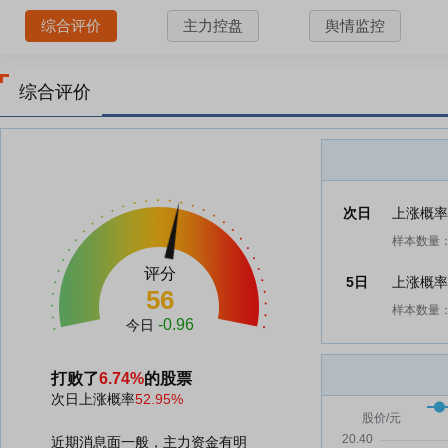
综合评价
主力控盘
舆情监控
综合评价
次日
上涨概
样本数量：
评分
5日
上涨概
56
样本数量：
-0.96
今日
打败了
6.74%
的股票
次日上涨概率
52.95%
近期消息面一般，主力资金有明