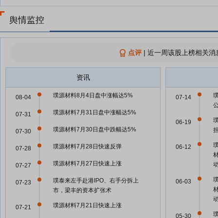
舆情监控
点评
|
近一周该股上榜相关消
资讯
璞源材料8月4日盘中涨幅达5%
08-04
07-14
璞源材料7月31日盘中涨幅达5%
07-31
06-19
璞源材料7月30日盘中跌幅达5%
07-30
璞
璞源材料7月28日快速反弹
06-12
07-28
璞源材料7月27日快速上涨
07-27
璞
璞泰来左手赴港IPO、右手分拆上
06-03
07-23
市，梁丰的资本扩张术
璞源材料7月21日快速上涨
07-21
05-30