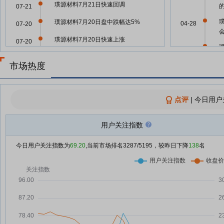
璞源材料7月21日快速回调
07-21
璞源材料7月20日盘中跌幅达5%
04-28
07-20
璞源材料7月20日快速上涨
07-20
04-28
璞源材料7月20日快速反弹
07-20
市场热度
沪市主板半年业绩预告披露收官
04-28
07-17
“喜报”比例超四成
点评
|
今日用户
璞源材料7月17日打开跌停
04-28
07-17
璞源材料7月17日盘中跌停
04-23
07-17
用户关注指数
璞源材料7月17日盘中跌幅达5%
07-17
04-23
今日用户关注指数为
69.20
,当前市场排名
3287
/5195，较昨日下降
138
名
璞源材料7月17日快速回调
07-17
沪市主板超300份业绩预告报喜！
07-16
基础行业景气度提升，新质需求激
璞
04-21
发“新动能”
沪市主板超300份“报喜”预告多元
07-16
04-10
向好