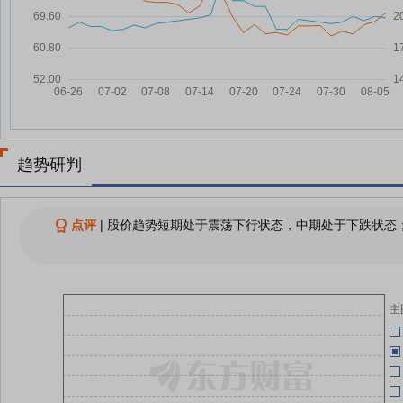
璞源材料7月16日快速上涨
07-16
04-10
67股每笔成交量增长超50%
07-15
查看更多
璞
04-09
趋势研判
03-31
报
点评
|
股价趋势短期处于震荡下行状态，中期处于下跌状态；
03-31
03-31
主
03-31
03-31