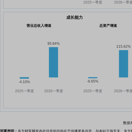
成长能力
营业总收入增速
总资产增速
数据
郑重声明：
东方财富网发布此信息的目的在于传播更多信息，与本站立场无关。东方