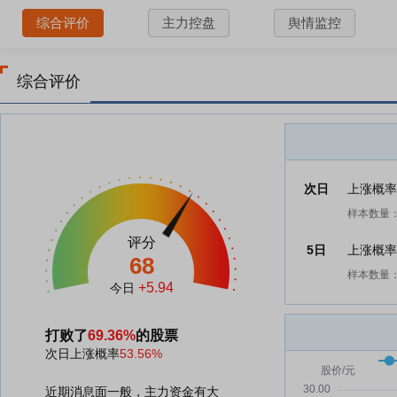
综合评价
主力控盘
舆情监控
综合评价
次日
上涨概
样本数量：
评分
5日
上涨概
68
样本数量：
+5.94
今日
打败了
69.36%
的股票
次日上涨概率
53.56%
近期消息面一般，主力资金有大