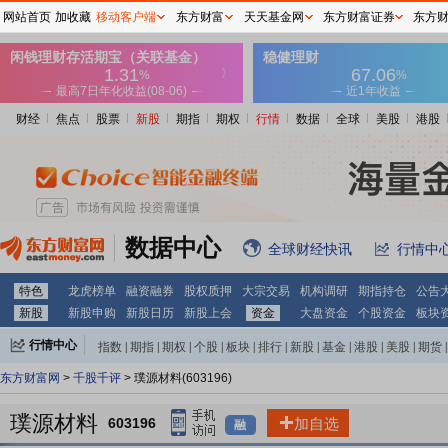
网站首页
加收藏
移动客户端
东方财富
天天基金网
东方财富证券
东方
财经
焦点
股票
新股
期指
期权
行情
数据
全球
美股
港股
数据中心
全球财经快讯
行情中
特色
龙虎榜单
融资融券
股权质押
大宗交易
机构调研
期指持仓
公告
新股
新股申购
新股日历
新股上会
资金
大盘资金
个股资金
板块
行情中心
指数
|
期指
|
期权
|
个股
|
板块
|
排行
|
新股
|
基金
|
港股
|
美股
|
期货
|
外汇
|
黄金
|
自选股
|
自选基金
东方财富网
>
千股千评
> 璞源材料(603196)
璞源材料
603196
加自选
融