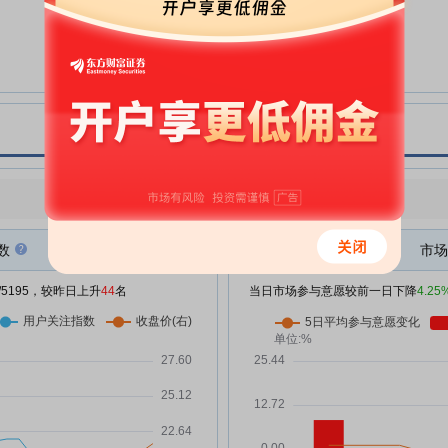
健尔康:健尔康医疗科技股份有限
06-12
公司第二届董事会第十八次会议决
议公告
健尔康:健尔康医疗科技股份有限
06-12
公司关于聘任财务总监的公告
健尔康:健尔康医疗科技股份有限
06-03
，
公司关于公司财务总监辞职的公告
健尔康:健尔康医疗科技股份有限
05-15
，
点评
|
今日用户关注度有所上升，参与意愿有所减弱
公司2025年年度股东会决议公告
健尔康:上海市广发律师事务所关
05-15
，
数
市场
于健尔康医疗科技股份有限公司
2025年年度股东会的法律意见书
/5195，较昨日上升
44
名
当日市场参与意愿较前一日下降
4.25
，融
健尔康:健尔康医疗科技股份有限
05-07
公司2025年年度股东会资料
健尔康:健尔康医疗科技股份有限
05-07
公司关于召开2025年年度暨2026
年第一季度业绩说明会的公告
健尔康:中信建投证券股份有限公
04-24