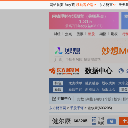
网站首页
加收藏
移动客户端
东方财富
天天
财经
焦点
股票
新股
期指
期权
行
数据中心
特色
龙虎榜单
融资融券
股权质押
大宗
新股
新股申购
新股日历
新股上会
资金
行情中心
指数
|
期指
|
期权
|
个股
|
板块
|
排
东方财富网
>
千股千评
> 健尔康(603205)
健尔康
603205
融