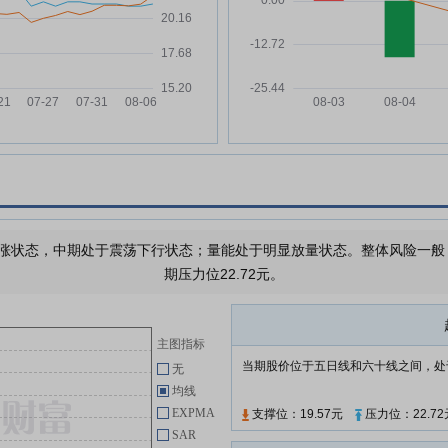
司关于健尔康医疗科技股份有限公
司首次公开发行股票募集资金的存
放与使用情况之专项核查报告
健尔康:健尔康医疗科技股份有限
04-24
公司第二届董事会第十七次会议决
议公告
，融
健尔康:健尔康医疗科技股份有限
04-24
公司2025年度募集资金使用与管
，
理情况鉴证报告
健尔康:健尔康医疗科技股份有限
04-24
公司审计委员会2025年度履职情
涨状态，中期处于震荡下行状态；量能处于明显放量状态。整体风险一般，需
况报告
期压力位22.72元。
健尔康:健尔康医疗科技股份有限
04-24
公司董事、高级管理人员薪酬管理
制度
主图指标
健尔康:健尔康医疗科技股份有限
04-24
当期股价位于五日线和六十线之间，处
无
公司关于部分募投项目延期的公告
均线
健尔康:健尔康医疗科技股份有限
04-24
EXPMA
支撑位：19.57元
压力位：22.72
公司董事会对在任独立董事独立性
SAR
情况评估的专项意见