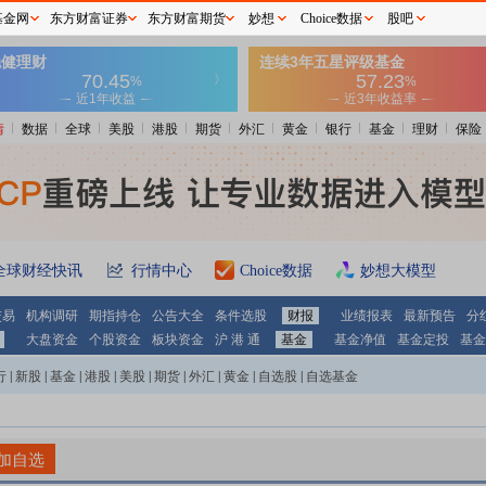
基金网
东方财富证券
东方财富期货
妙想
Choice数据
股吧
情
数据
全球
美股
港股
期货
外汇
黄金
银行
基金
理财
保险
全球财经快讯
行情中心
Choice数据
妙想大模型
交易
机构调研
期指持仓
公告大全
条件选股
财报
业绩报表
最新预告
分
大盘资金
个股资金
板块资金
沪 港 通
基金
基金净值
基金定投
基金
行
|
新股
|
基金
|
港股
|
美股
|
期货
|
外汇
|
黄金
|
自选股
|
自选基金
加自选