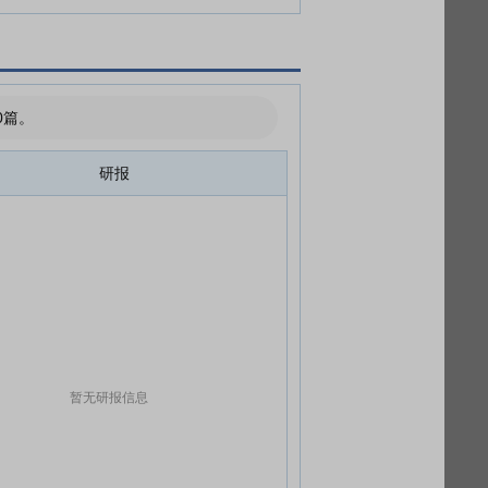
0篇。
研报
暂无研报信息