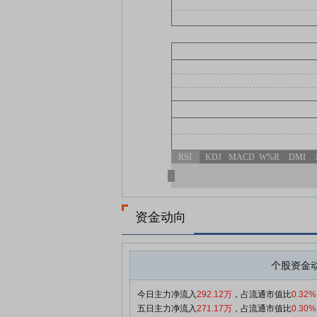
RSI
KDJ
MACD
W%R
DMI
资金动向
个股资金
今日主力净流入
292.12万
，占流通市值比
0.32%
五日主力净流入
271.17万
，占流通市值比
0.30%