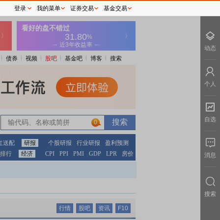
登录
我的菜单
证券交易
基金交易
动态
债券
视频
股吧
基金吧
博客
搜索
个人
自选
0
红送配
研报
个股研报
行业研报
盈利预测
排行
经济
CPI
PPI
PMI
GDP
LPR
房价
消息
搜索
行情
股吧
资讯
F10