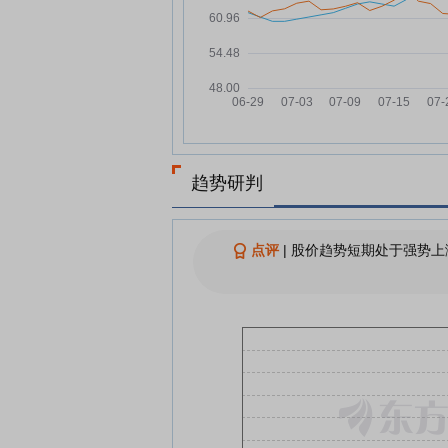
07-21
健尔康：融资净偿还628.13万
07-21
元，融资余额5124.01万元
健尔康7月20日快速上涨
07-20
健尔康：融资净偿还40.2万元
07-18
资余额5752.15万元
健尔康：融资净买入84.54万元
07-17
趋势研判
融资余额5792.35万元
健尔康7月16日快速上涨
07-16
点评
|
股价趋势短期处于强势上
查看更多