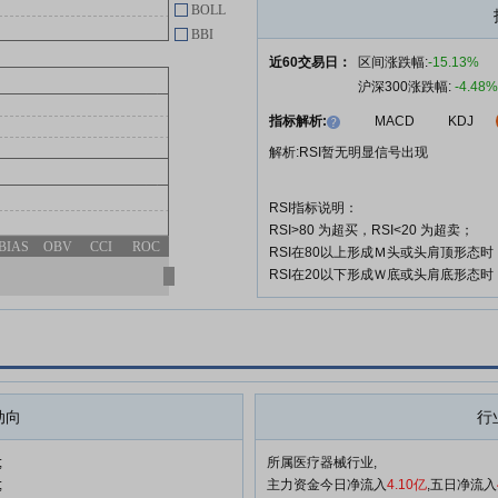
BOLL
健尔康:中信建投证券股份有限公
BBI
04-24
司关于健尔康医疗科技股份有限公
近60交易日：
区间涨跌幅:
-15.13%
司2025年持续督导年度报告书
沪深300涨跌幅:
-4.48%
健尔康:健尔康医疗科技股份有限
04-24
指标解析:
MACD
KDJ
公司2025年度财务报表审计报告
解析:RSI暂无明显信号出现
天衡审字(2026)00805号
RSI指标说明：
查看更多
RSI>80 为超买，RSI<20 为超卖；
BIAS
OBV
CCI
ROC
RSI在80以上形成Ｍ头或头肩顶形态
RSI在20以下形成Ｗ底或头肩底形态
动向
行
;
所属医疗器械行业,
;
主力资金今日净流入
4.10亿
,五日净流入