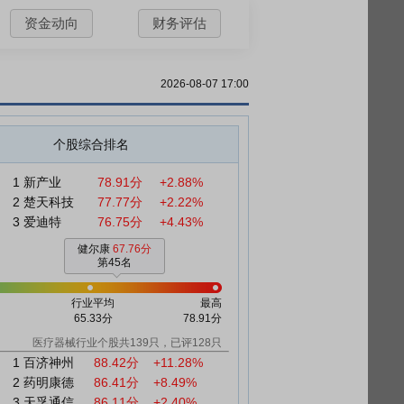
资金动向
财务评估
2026-08-07 17:00
个股综合排名
1
新产业
78.91分
+2.88%
2
楚天科技
77.77分
+2.22%
3
爱迪特
76.75分
+4.43%
健尔康
67.76分
第45名
行业平均
最高
65.33分
78.91分
医疗器械行业个股共139只，已评128只
1
百济神州
88.42分
+11.28%
2
药明康德
86.41分
+8.49%
3
天孚通信
86.11分
+2.40%