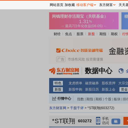
网站首页
加收藏
移动客户端
东方财富
天天
财经
焦点
股票
新股
期指
期权
行
数据中心
特色
龙虎榜单
融资融券
股权质押
大宗
新股
新股申购
新股日历
新股上会
资金
行情中心
指数
|
期指
|
期权
|
个股
|
板块
|
排
东方财富网
>
千股千评
> *ST联翔(603272)
*ST联翔
603272
融