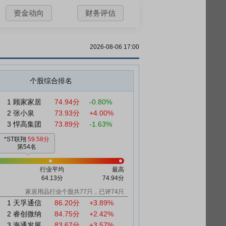
资金动向
财务评估
2026-08-06 17:00
个股综合排名
1
顾家家居
74.94分
-0.80%
2
张小泉
73.93分
+4.00%
3
悍高集团
73.89分
-1.63%
*ST联翔
59.58分
第54名
行业平均
最高
64.13分
74.94分
家居用品行业个股共77只，已评74只
1
天孚通信
86.20分
+3.89%
2
睿创微纳
84.75分
+2.42%
3
海通发展
83.67分
+3.57%