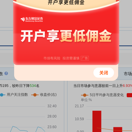
*ST联翔:股票交易异常波动公告
07-08
*ST联翔:股票交易异常波动公告
07-03
*ST联翔:浙江联翔智能家居股份有
06-30
限公司董事会审计委员会关于上海
证券交易所对公司2025年年度报
告的信息披露监管问询函中相关问
题的回复意见
*ST联翔:关于2025年年度报告的
06-30
点评
|
今日用户关注度有所下降，参与意愿有所增强
信息披露监管问询函回复的公告
*ST联翔:关于浙江联翔智能家居股
06-30
数
市场
份有限公司2025年年度报告的信
息披露监管问询函的专项说明
/5195，较昨日下降
534
名
当日市场参与意愿较前一日上升
6.93
*ST联翔:股票交易异常波动公告
06-26
*ST联翔:股票交易异常波动公告
06-23
*ST联翔:关于日常关联交易的公告
06-23
*ST联翔:股票交易异常波动公告
06-16