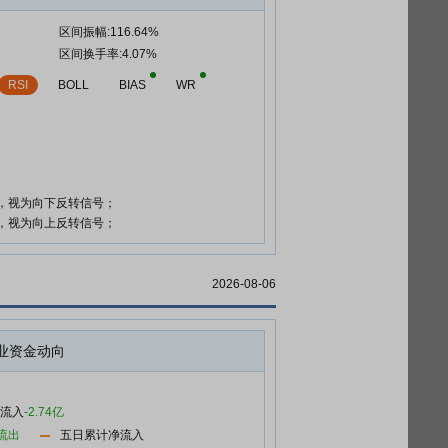
区间振幅:116.64%
区间换手率:4.07%
RSI
BOLL
BIAS
WR
时，视为向下反转信号；
时，视为向上反转信号；
2026-08-06
业资金动向
净流入
-2.74亿
流出
五日累计净流入