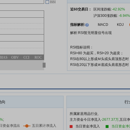
BBI
近60交易日：
区间涨跌幅:
-42.92%
沪深300涨跌幅:
-6.94%
指标解析:
MACD
KDJ
解析:RSI暂无明显信号出现
RSI指标说明：
RSI>80 为超买，RSI<20 为超卖；
BIAS
OBV
CCI
ROC
RSI在80以上形成Ｍ头或头肩顶形态
RSI在20以下形成Ｗ底或头肩底形态
动向
行
所属家居用品行业,
0%
;
主力资金今日净流入
-2677.37万
,五日
当日资金净流入
当日资金净