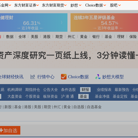
基金网
东方财富证券
东方财富期货
妙想
Choice数据
股吧
情
数据
全球
美股
港股
期货
外汇
黄金
银行
基金
理财
保险
全球财经快讯
行情中心
Choice数据
妙想大模型
交易
机构调研
期指持仓
公告大全
条件选股
财报
业绩报表
最新预告
分
大盘资金
个股资金
板块资金
沪 港 通
基金
基金净值
基金定投
基金
行
|
新股
|
基金
|
港股
|
美股
|
期货
|
外汇
|
黄金
|
自选股
|
自选基金
加自选