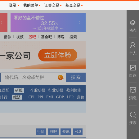
登录
我的菜单
证券交易
基金交易
动态
债券
视频
股吧
基金吧
博客
搜索
个人
自选
0
红送配
研报
个股研报
行业研报
盈利预测
排行
经济
CPI
PPI
PMI
GDP
LPR
房价
消息
搜索
行情
股吧
资讯
F10