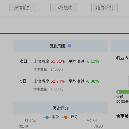
舆情监控
市场热度
趋势研判
涨跌预测
行业内
次日
上涨概率
51.31%
平均涨跌
-0.11%
样本数量：14668个
5日
上涨概率
52.74%
平均涨跌
-0.08%
样本数量：13333个
最低
50.55分
历史评分
全市场