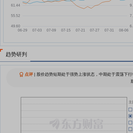
南都物业6月2日盘中跌幅达5%
06-02
南都物业6月1日盘中涨幅达5%
06-01
05-15
查看更多
05-14
05-14
趋势研判
05-09
点评
|
股价趋势短期处于强势上涨状态，中期处于震荡下行状
05-07
主
04-30