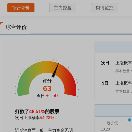
综合评价
主力控盘
舆情监控
综合评价
次日
上涨概
样本数量：
评分
5日
上涨概
63
样本数量：
+1.60
今日
打败了
48.51%
的股票
次日上涨概率
54.23%
近期消息面一般，主力资金无明