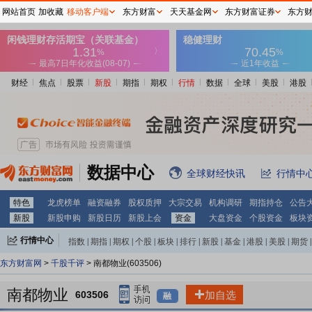
网站首页
加收藏
移动客户端
东方财富
天天基金网
东方财富证券
东方
财经
焦点
股票
新股
期指
期权
行情
数据
全球
美股
港股
数据中心
全球财经快讯
行情中
特色
龙虎榜单
融资融券
股权质押
大宗交易
机构调研
期指持仓
公告
新股
新股申购
新股日历
新股上会
资金
大盘资金
个股资金
板块
行情中心
指数
|
期指
|
期权
|
个股
|
板块
|
排行
|
新股
|
基金
|
港股
|
美股
|
期货
|
外汇
|
黄金
|
自选股
|
自选基金
东方财富网
>
千股千评
> 南都物业(603506)
南都物业
603506
加自选
融