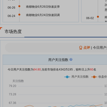
南都物业6月26日快速反弹
06-26
南都物业6月24日快速回调
06-24
06-02
XD南都物6月16日快速回调
06-16
市场热度
南都物业6月15日快速上涨
06-15
05-21
南都物业6月11日加速下跌
06-11
点评
05-19
|
今日用户
南都物业：2025年年度权益分派
06-09
实施公告
用户关注指数
南都物业拟10派2.141元 股权登记
06-09
05-15
日为6月15日
今日用户关注指数为
64.80
,当前市场排名
4342
/5195，较昨日上升
60
名
南都物业6月8日快速反弹
06-08
南都物业：关于完成工商变更登记
05-15
06-03
的公告
从国际顶级资管到“千亿孵化器”，
06-03
明星投资人执掌正江千帆基金！三
家上市公司“抱团”跟投
05-15