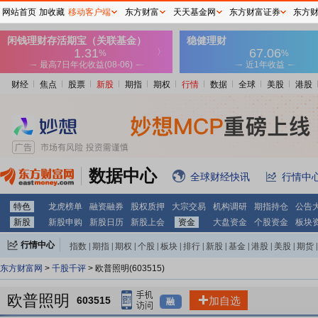
网站首页
加收藏
移动客户端
东方财富
天天基金网
东方财富证券
东方
财经
焦点
股票
新股
期指
期权
行情
数据
全球
美股
港股
数据中心
全球财经快讯
行情中
特色
龙虎榜单
融资融券
股权质押
大宗交易
机构调研
期指持仓
公告
新股
新股申购
新股日历
新股上会
资金
大盘资金
个股资金
板块
行情中心
指数
|
期指
|
期权
|
个股
|
板块
|
排行
|
新股
|
基金
|
港股
|
美股
|
期货
|
外汇
|
黄金
|
自选股
|
自选基金
东方财富网
>
千股千评
> 欧普照明(603515)
欧普照明
603515
加自选
融