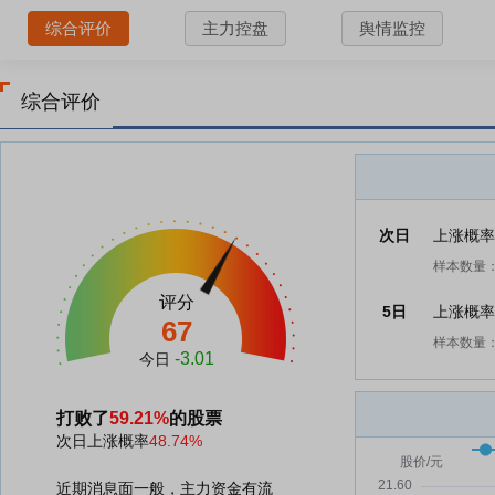
综合评价
主力控盘
舆情监控
综合评价
次日
上涨概
样本数量：
评分
5日
上涨概
67
样本数量：
-3.01
今日
打败了
59.21%
的股票
次日上涨概率
48.74%
近期消息面一般，主力资金有流