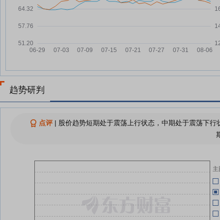
06-11
欧普照明：融资净偿还151.24万
07-24
元，融资余额4343.9万元
欧普照明：融资净偿还123.38万
07-23
06-03
元，融资余额4495.14万元
欧普照明：无逾期担保
07-22
05-29
投
欧普照明为全资子公司提供
07-22
2322.54万元连带责任担保
05-28
趋势研判
欧普照明：为全资子公司欧普照明
07-22
国际控股有限公司提供2322.54万
05-28
元担保
点评
|
股价趋势短期处于震荡上行状态，中期处于震荡下行状
欧普照明：融资净买入118.79万
07-22
元，融资余额4618.52万元
05-28
2
主
查看更多
05-21
04-30