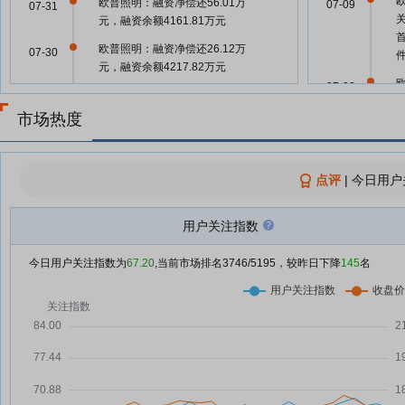
欧普照明：融资净偿还56.01万
07-09
07-31
元，融资余额4161.81万元
欧普照明：融资净偿还26.12万
07-30
件
元，融资余额4217.82万元
07-08
欧普照明：融资净偿还23.33万
07-29
元，融资余额4243.94万元
市场热度
长三角一体化示范区落地一批新成
07-28
果 AI+联合创新中心启用
点评
|
今日用户
照明设备概念盘中走弱，LED照明
07-08
07-28
行业整体步入成熟期|异动情报
用户关注指数
照明设备概念盘中走弱，家用智能
07-28
照明市场持续扩容、行业集中度有
06-22
今日用户关注指数为
67.20
,当前市场排名
3746
/5195，较昨日下降
145
名
望提升|异动情报
欧普照明7月28日加速下跌
07-28
06-22
欧普照明：融资净偿还51.5万元，
07-28
融资余额4267.27万元
06-17
欧普照明：融资净偿还25.12万
07-25
元，融资余额4318.77万元