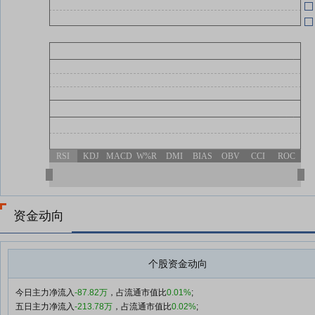
04-30
04-27
投
04-24
RSI
KDJ
MACD
W%R
DMI
BIAS
OBV
CCI
ROC
资金动向
个股资金动向
今日主力净流入
-87.82万
，占流通市值比
0.01%
;
五日主力净流入
-213.78万
，占流通市值比
0.02%
;