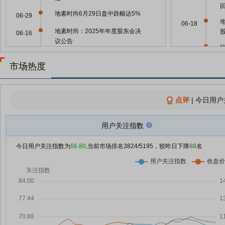
地素时尚6月29日盘中跌幅达5%
06-29
06-18
地素时尚：2025年年度股东会决
06-16
议公告
06-17
地素时尚：公司将聚焦主业
06-16
市场热度
地素时尚：将于2026年06月16日
06-15
召开2025年年度股东大会
06-17
点评
|
今日用户
地素时尚：截至2026年3月31日
05-06
公司普通股股东总数为17078户
06-10
用户关注指数
地素时尚一季度归母净利润增长
04-29
21.84%
06-04
今日用户关注指数为
66.80
,当前市场排名
3824
/5195，较昨日下降
88
名
地素时尚(603587.SH)：2026年
04-29
一季报净利润为1.01亿元
04-29
地素时尚一季度归母净利润1.01亿
04-28
元，同比增长21.8%
04-29
地素时尚：2026年一季度净利润
04-28
同比增长21.84%
04-29