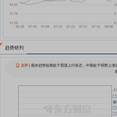
地素时尚：2026年第一季度归属
04-28
于上市公司股东的净利润同比增长
21.84%
04-29
地素时尚：一季度营收增长6.2%
04-28
至5.08亿元 稳健开局诠释高质量
发展
04-29
图解财报：地素时尚一季度归母净
04-28
利润1.01亿元，同比增长21.84%
趋势研判
04-23
地素时尚：将于2026年04月28日
04-27
召开2026年第一次临时股东大会
04-18
点评
|
股价趋势短期处于震荡上行状态，中期处于弱势上涨状
净利润创上市新低，高端线暴跌，
04-22
地素时尚在K型分化中掉队了？
04-18
净利润创上市新低，高端线暴跌，
04-22
员
地素时尚在K型分化中掉队了？｜
财报异动透视镜
04-18
主
查看更多
04-18
则