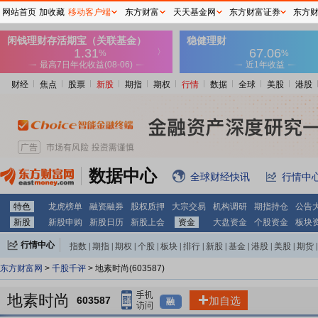
网站首页
加收藏
移动客户端
东方财富
天天基金网
东方财富证券
东方
财经
焦点
股票
新股
期指
期权
行情
数据
全球
美股
港股
数据中心
全球财经快讯
行情中
特色
龙虎榜单
融资融券
股权质押
大宗交易
机构调研
期指持仓
公告
新股
新股申购
新股日历
新股上会
资金
大盘资金
个股资金
板块
行情中心
指数
|
期指
|
期权
|
个股
|
板块
|
排行
|
新股
|
基金
|
港股
|
美股
|
期货
|
外汇
|
黄金
|
自选股
|
自选基金
东方财富网
>
千股千评
> 地素时尚(603587)
地素时尚
603587
加自选
融