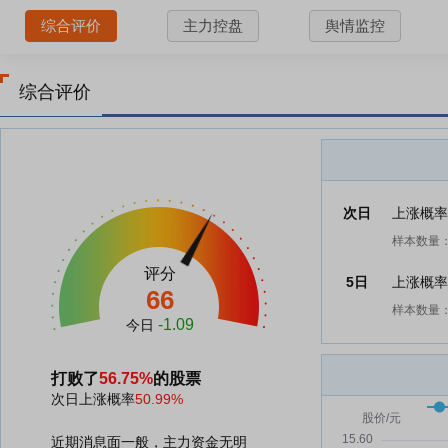
综合评价
主力控盘
舆情监控
综合评价
次日
上涨概
样本数量：
评分
5日
上涨概
66
样本数量：
-1.09
今日
打败了
56.75%
的股票
次日上涨概率
50.99%
近期消息面一般，主力资金无明