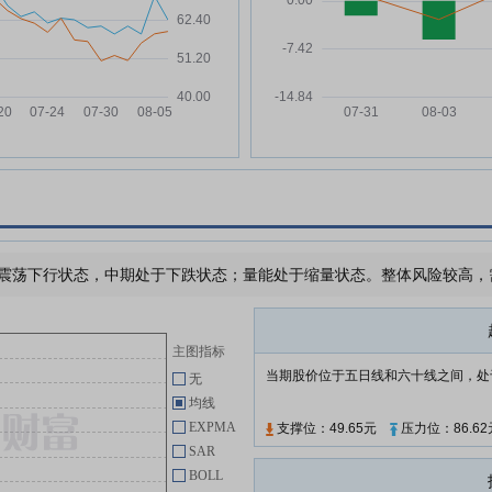
大元泵业:浙江大元泵业股份有限
06-17
公司股东减持股份结果公告
大元泵业:浙江大元泵业股份有限
06-10
公司关于持股5%以上股东权益变
动触及1%刻度的提示性公告
大元泵业:浙江大元泵业股份有限
06-02
公司2025年年度权益分派实施公
告
大元泵业:浙江大元泵业股份有限
05-29
公司简式权益变动报告书(徐伟
建、韩元再、韩元平、韩元富、王
震荡下行状态，中期处于下跌状态；量能处于缩量状态。整体风险较高，需要
国良)
大元泵业:浙江大元泵业股份公司
05-29
关于股东协议转让部分公司股份暨
主图指标
权益变动的提示性公告
当期股价位于五日线和六十线之间，处
无
大元泵业:浙江大元泵业股份有限
均线
05-29
公司简式权益变动报告书(受让方-
EXPMA
支撑位：49.65元
压力位：86.62
唐德)
SAR
BOLL
大元泵业:北京德恒(杭州)律师事务
05-21