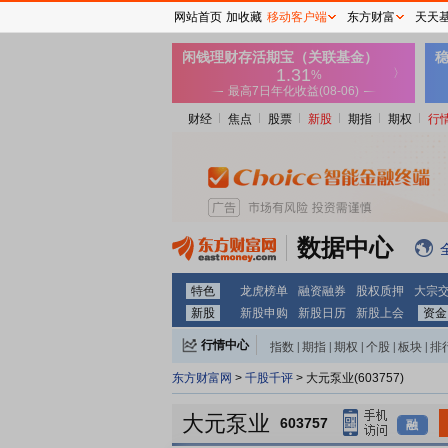
网站首页
加收藏
移动客户端
东方财富
天天
财经
焦点
股票
新股
期指
期权
行
数据中心
特色
龙虎榜单
融资融券
股权质押
大宗
新股
新股申购
新股日历
新股上会
资金
行情中心
指数
|
期指
|
期权
|
个股
|
板块
|
排
东方财富网
>
千股千评
> 大元泵业(603757)
大元泵业
603757
融