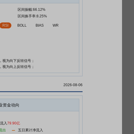
区间振幅:66.12%
区间换手率:8.25%
RSI
BOLL
BIAS
WR
时，视为向下反转信号；
时，视为向上反转信号；
2026-08-06
业资金动向
净流入
79.90亿
流出
五日累计净流入