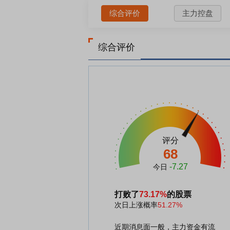
综合评价
主力控盘
综合评价
评分
68
-7.27
今日
打败了
73.17%
的股票
次日上涨概率
51.27%
近期消息面一般，主力资金有流