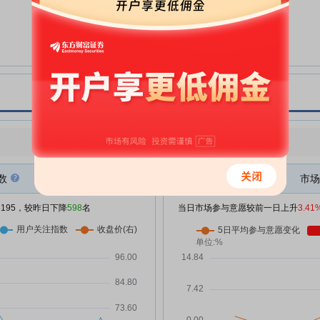
妹、韩婷、韩静、韩博志)
大元泵业:浙江大元泵业股份有限
07-18
公司关于股东权益变动暨控股股
东、实际控制人拟发生变更的提示
性公告
大元泵业:浙江大元泵业股份有限
07-18
公司简式权益变动报告书(韩元
平、韩元富、王国良、徐伟建)
环
大元泵业:北京德恒(杭州)律师事务
点评
07-18
|
今日用户关注度有所下降，参与意愿有所增强
所关于浙江大元泵业股份有限公司
实际控制人变更相关事项的法律意
数
市场
见
大元泵业:浙江大元泵业股份有限
07-14
/5195，较昨日下降
598
名
当日市场参与意愿较前一日上升
3.41
公司2026年半年度业绩预告
大元泵业:浙江大元泵业股份有限
07-14
%
公司关于股东协议转让过户完成的
公告
大元泵业:浙江大元泵业股份有限
06-24
公司股票交易异常波动公告