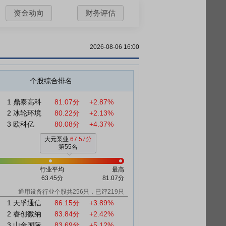
资金动向
财务评估
2026-08-06 16:00
个股综合排名
1
鼎泰高科
81.07分
+2.87%
2
冰轮环境
80.22分
+2.13%
3
欧科亿
80.08分
+4.37%
大元泵业
67.57分
第55名
行业平均
最高
63.45分
81.07分
通用设备行业个股共256只，已评219只
1
天孚通信
86.15分
+3.89%
2
睿创微纳
83.84分
+2.42%
3
山金国际
83.69分
+5.12%