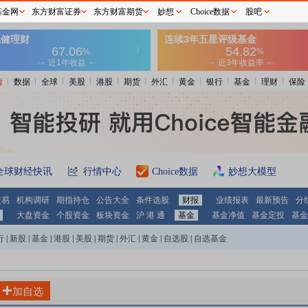
基金网
东方财富证券
东方财富期货
妙想
Choice数据
股吧
情
数据
全球
美股
港股
期货
外汇
黄金
银行
基金
理财
保险
全球财经快讯
行情中心
Choice数据
妙想大模型
交易
机构调研
期指持仓
公告大全
条件选股
财报
业绩报表
最新预告
分
大盘资金
个股资金
板块资金
沪 港 通
基金
基金净值
基金定投
基金
行
|
新股
|
基金
|
港股
|
美股
|
期货
|
外汇
|
黄金
|
自选股
|
自选基金
加自选