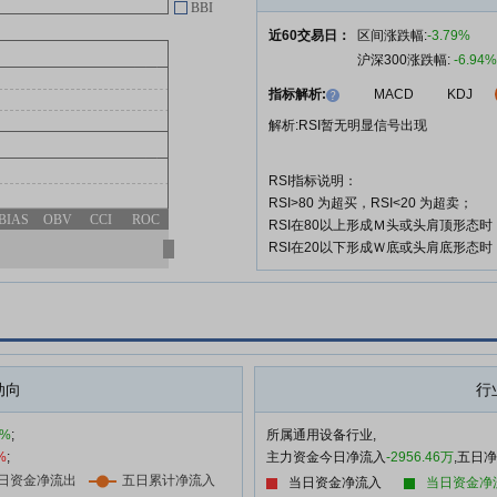
BBI
所关于浙江大元泵业股份有限公司
2025年年度股东会的法律意见
近60交易日：
区间涨跌幅:
-3.79%
沪深300涨跌幅:
-6.94%
大元泵业:浙江大元泵业股份有限
05-21
公司2025年年度股东会决议公告
指标解析:
MACD
KDJ
大元泵业:浙江大元泵业股份有限
解析:RSI暂无明显信号出现
05-14
公司2026年投资者关系活动记录
表(2026-002)
RSI指标说明：
大元泵业:浙江大元泵业股份有限
RSI>80 为超买，RSI<20 为超卖；
05-14
BIAS
OBV
CCI
ROC
公司关于公司控股股东拟协议转让
RSI在80以上形成Ｍ头或头肩顶形态
部分股份的预披露事项的进展公告
RSI在20以下形成Ｗ底或头肩底形态
查看更多
动向
行
9%
;
所属通用设备行业,
%
;
主力资金今日净流入
-2956.46万
,五日
当日资金净流入
当日资金净