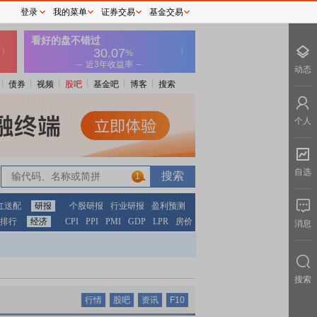
登录
我的菜单
证券交易
基金交易
动态
债券
视频
股吧
基金吧
博客
搜索
个人
自选
1
红送配
研报
个股研报
行业研报
盈利预测
排行
经济
CPI
PPI
PMI
GDP
LPR
房价
消息
搜索
行情
股吧
资讯
F10