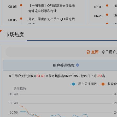
【一图看懂】QFII最新重仓股曝光
08-05
07-09
青睐这些股票和行业
06-26
外资二季度如何出手？QFII重仓股
08-05
浮现
06-12
长线资金动向曝光！外资大举加
08-05
市场热度
06-10
仓，买入这些股
06-09
亚翔集成8月5日打开涨停
08-05
点评
|
今日用户
05-20
亚翔集成8月5日盘中涨停
08-05
亚翔集成8月5日盘中涨幅达5%
08-05
用户关注指数
05-20
亚翔集成8月4日盘中涨幅达5%
08-04
今日用户关注指数为
84.40
,当前市场排名
569
/5195，较昨日上升
283
名
05-12
亚翔集成8月4日快速上涨
08-04
亚翔集成8月4日快速反弹
08-04
04-30
地方养老基金披露2025年“成绩
08-04
单”；路博迈基金、兴业基金有高
04-30
管变动