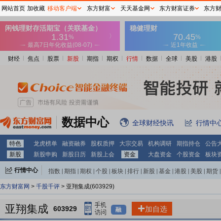
网站首页
加收藏
移动客户端
东方财富
天天基金网
东方财富证券
东方
财经
焦点
股票
新股
期指
期权
行情
数据
全球
美股
港股
数据中心
全球财经快讯
行情中
特色
龙虎榜单
融资融券
股权质押
大宗交易
机构调研
期指持仓
公告
新股
新股申购
新股日历
新股上会
资金
大盘资金
个股资金
板块
行情中心
指数
|
期指
|
期权
|
个股
|
板块
|
排行
|
新股
|
基金
|
港股
|
美股
|
期货
|
外汇
|
黄金
|
自选股
|
自选基金
东方财富网
>
千股千评
> 亚翔集成(603929)
亚翔集成
603929
加自选
融