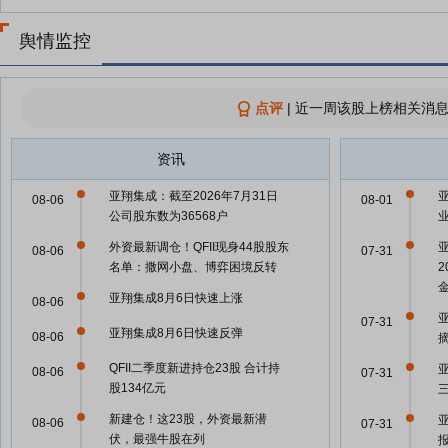
舆情监控
点评
|
近一周该股上榜相关消息
资讯
亚翔集成：截至2026年7月31日
08-06
08-01
公司股东数为36568户
外资最新调仓！QFII现身44股股东
08-06
07-31
名单：撒网小盘、博弈困境反转
亚翔集成8月6日快速上涨
08-06
07-31
亚翔集成8月6日快速反弹
08-06
QFII二季度新进持仓23股 合计持
08-06
07-31
股134亿元
新建仓！这23股，外资最新潜
08-06
07-31
伏，最强牛股在列