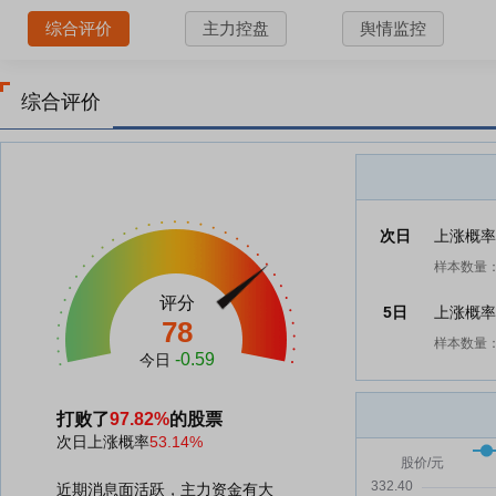
综合评价
主力控盘
舆情监控
综合评价
次日
上涨概
样本数量：
评分
5日
上涨概
78
样本数量：
-0.59
今日
打败了
97.82%
的股票
次日上涨概率
53.14%
近期消息面活跃，主力资金有大