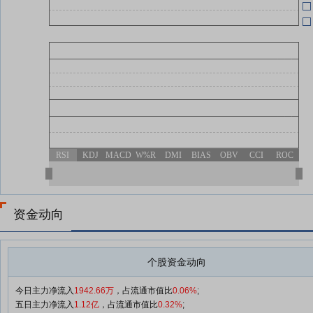
RSI
KDJ
MACD
W%R
DMI
BIAS
OBV
CCI
ROC
资金动向
个股资金动向
今日主力净流入
1942.66万
，占流通市值比
0.06%
;
五日主力净流入
1.12亿
，占流通市值比
0.32%
;