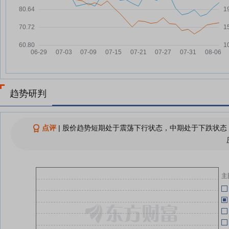
亚翔集成8月3日盘中跌幅达5%
04-30
08-03
QFII二季度调仓呈现“头部化”特征
08-03
04-30
外资机构纷纷看好中国AI产业链
亚翔集成上半年利润大增带不来正
07-31
04-30
向经营现金流，应收账款激增
上半年净利润同比增长204.80%
07-31
04-14
亚翔集成拟派发现金红利3.52亿元
趋势研判
04-08
查看更多
点评
|
股价趋势短期处于震荡下行状态，中期处于下跌状态；
主