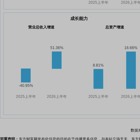
成长能力
营业总收入增速
总资产增速
数据
郑重声明：
东方财富网发布此信息的目的在于传播更多信息，与本站立场无关。东方