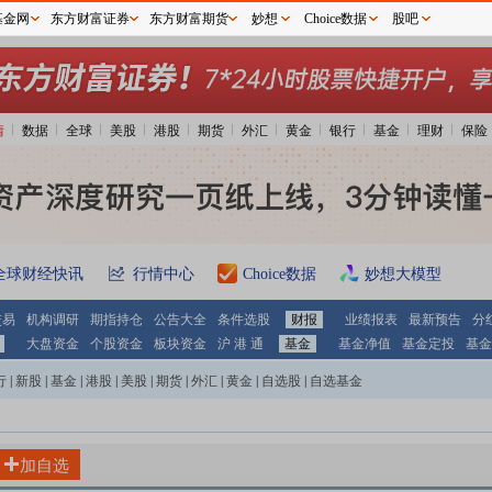
基金网
东方财富证券
东方财富期货
妙想
Choice数据
股吧
情
数据
全球
美股
港股
期货
外汇
黄金
银行
基金
理财
保险
全球财经快讯
行情中心
Choice数据
妙想大模型
交易
机构调研
期指持仓
公告大全
条件选股
财报
业绩报表
最新预告
分
大盘资金
个股资金
板块资金
沪 港 通
基金
基金净值
基金定投
基金
行
|
新股
|
基金
|
港股
|
美股
|
期货
|
外汇
|
黄金
|
自选股
|
自选基金
加自选