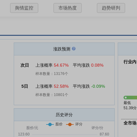
舆情监控
市场热度
趋势研判
涨跌预测
行业内
次日
上涨概率
54.67%
平均涨跌
0.08%
样本数量：13176个
5日
上涨概率
52.58%
平均涨跌
-0.09%
样本数量：10801个
最低
51.39分
历史评分
全市场