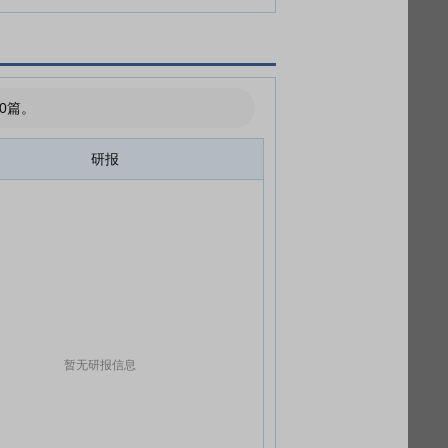
0篇。
研报
暂无研报信息