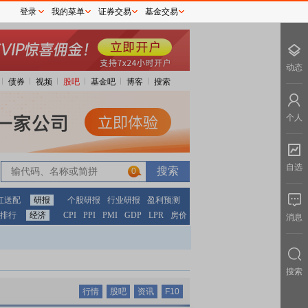
登录
我的菜单
证券交易
基金交易
动态
债券
视频
股吧
基金吧
博客
搜索
个人
自选
0
红送配
研报
个股研报
行业研报
盈利预测
排行
经济
CPI
PPI
PMI
GDP
LPR
房价
消息
搜索
行情
股吧
资讯
F10