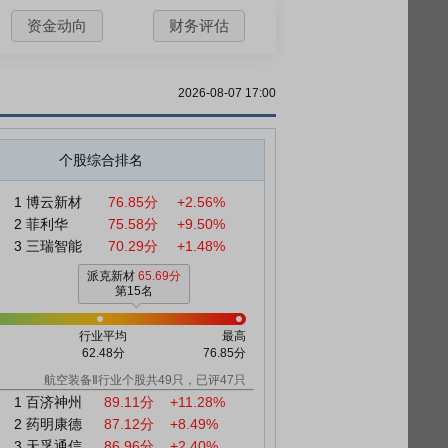
资金动向
财务评估
2026-08-07 17:00
个股综合排名
1
博云新材
76.85分
+2.56%
2
菲利华
75.58分
+9.50%
3
三瑞智能
70.29分
+1.48%
派克新材
65.69分
第15名
行业平均
最高
62.48分
76.85分
航空装备Ⅱ行业个股共49只，已评47只
1
百济神州
89.11分
+11.28%
2
药明康德
87.12分
+8.49%
3
天孚通信
86.96分
+2.40%