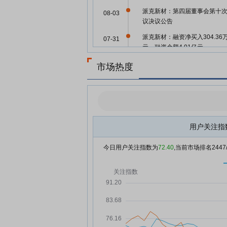
派克新材：第四届董事会第十
08-03
议决议公告
派克新材：融资净买入304.36
07-31
元，融资余额4.01亿元
派克新材：融资净偿还107.82
07-30
市场热度
元，融资余额3.98亿元
派克新材：融资净买入169.36
07-29
元，融资余额3.99亿元
派克新材：向不特定对象发行
07-28
换公司债券申请获证监会同意
用户关注指
批复
今日用户关注指数为
72.40
,当前市场排名
2447
派克新材：向不特定对象发行
07-28
债获证监会同意注册批复
派克新材：融资净偿还403.94
07-28
元，融资余额3.97亿元
派克新材：融资净偿还627.73
07-25
元，融资余额4.01亿元