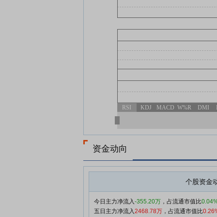
RSI
KDJ
MACD
W%R
DMI
资金动向
个股资金
今日主力净流入
-355.20万
，占流通市值比
0.04
五日主力净流入
2468.78万
，占流通市值比
0.26