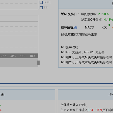
派克新材:关于公司向不特定对象
BOLL
05-28
发行可转换公司债券申请文件的审
BBI
核问询函回复的提示性公告
近60交易日：
区间涨跌幅:
-29.90%
沪深300涨跌幅:
-4.48%
派克新材:2025年年度暨2026年第
05-25
一季度业绩暨现金分红说明会投资
指标解析:
MACD
KDJ
者关系活动记录表
解析:RSI暂无明显信号出现
派克新材:派克新材第四届董事会
04-30
第九次会议决议公告
RSI指标说明：
派克新材:无锡派克新材料科技股
04-30
RSI>80 为超买，RSI<20 为超卖；
份有限公司关于召开2025年年度
BIAS
OBV
CCI
ROC
RSI在80以上形成Ｍ头或头肩顶形态
暨2026年第一季度业绩暨现金分
RSI在20以下形成Ｗ底或头肩底形态
红说明会的公告
查看更多
动向
行
%
;
所属航空装备Ⅱ行业,
%
;
主力资金今日净流入
9241.95万
,五日净