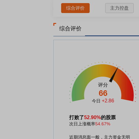
综合评价
主力控盘
综合评价
评分
66
+2.86
今日
打败了
52.90%
的股票
次日上涨概率
54.67%
近期消息面一般，主力资金无明