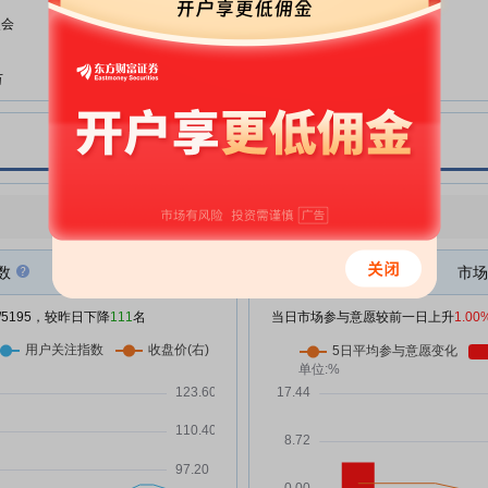
派克新材:派克新材向不特定对象
08-04
次会
发行可转换公司债券信用评级报告
派克新材:派克新材向不特定对象
08-04
万
发行可转换公司债券网上路演公告
派克新材:派克新材向不特定对象
08-04
万
发行可转换公司债券募集说明书
派克新材:派克新材第四届董事会
08-04
万
第十次会议决议公告
点评
|
今日用户关注度有所下降，参与意愿有所增强
派克新材:无锡派克新材料科技股
07-29
可转
份有限公司关于向不特定对象发行
注册
数
市场
可转换公司债券申请获得中国证券
监督管理委员会同意注册批复的公
/5195，较昨日下降
111
名
当日市场参与意愿较前一日上升
1.00
告
可转
关于同意无锡派克新材料科技股份
07-20
有限公司向不特定对象发行可转换
万
公司债券注册的批复
派克新材:无锡派克新材料科技股
万
06-12
份有限公司关于向不特定对象发行
可转换公司债券申请获得上海证券