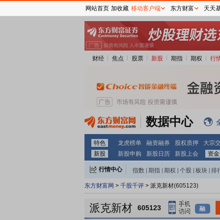
网站首页
加收藏
移动客户端
东方财富
天天
财经
焦点
股票
新股
期指
期权
行
数据中心
特色
龙虎榜单
融资融券
股权质押
大宗
新股
新股申购
新股日历
新股上会
资金
行情中心
指数
|
期指
|
期权
|
个股
|
板块
|
排
东方财富网
>
千股千评
> 派克新材(605123)
派克新材
605123
融