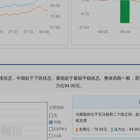
元，
交易所上市审核委员会审核通过的
公告
万
上海证券交易所上市审核委员会
06-11
2026年第35次审议会议结果公告
万
上海证券交易所上市审核委员会
06-04
2026年第35次审议会议公告
9万
派克新材:无锡派克新材料科技股
06-03
份有限公司关于变更保荐机构后重
新签订募集资金专户存储三方和四
万
方监管协议的公告
涨状态，中期处于下跌状态；量能处于量能平稳状态。整体风险一般，需要注
派克新材:关于无锡派克新材料科
%
05-28
力位94.00元。
技股份有限公司向不特定对象发行
可转换公司债券申请文件的审核问
询函的回复
主图指标
派克新材:公证天业会计师事务所
05-28
(特殊普通合伙)关于无锡派克新材
当期股价位于五日线和二十线之间，处
无
料科技股份有限公司向不特定对象
线支撑
均线
发行可转换公司债券申请文件的审
EXPMA
支撑位：70.40元
压力位：94.00
核问询函的回复
SAR