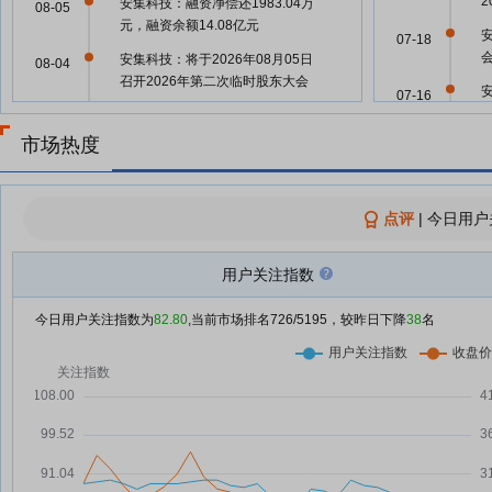
2
安集科技：融资净偿还1983.04万
08-05
元，融资余额14.08亿元
07-18
安集科技：将于2026年08月05日
08-04
召开2026年第二次临时股东大会
07-16
安集科技：融资净偿还4891.62万
08-04
元，融资余额14.27亿元
市场热度
07-14
安集科技：融资净买入711.22万
07-31
元，融资余额14.57亿元
点评
|
今日用户
强势股追踪 主力资金连续5日净流
07-30
入103股
用户关注指数
07-14
安集科技：融资净偿还5709.14万
07-30
元，融资余额14.5亿元
今日用户关注指数为
82.80
,当前市场排名
726
/5195，较昨日下降
38
名
老将基金换新颜 在坚守与进化中
07-30
07-14
寻找平衡
张坤、焦巍、刘彦春“变阵” 老基金
07-30
出现新面貌
07-14
这些城市挤进了长鑫科技的“朋友
07-29
圈”