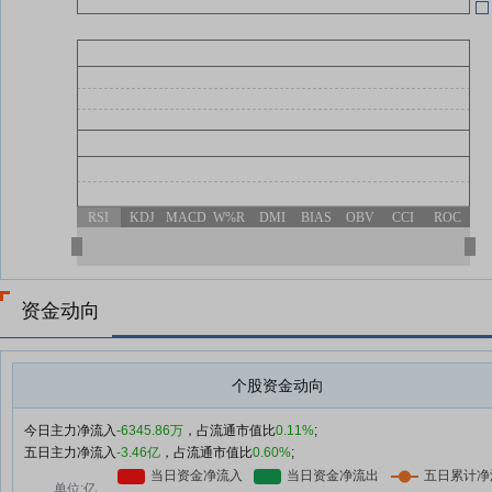
07-14
07-14
承
07-14
RSI
KDJ
MACD
W%R
DMI
BIAS
OBV
CCI
ROC
07-14
资金动向
用
个股资金动向
今日主力净流入
-6345.86万
，占流通市值比
0.11%
;
五日主力净流入
-3.46亿
，占流通市值比
0.60%
;