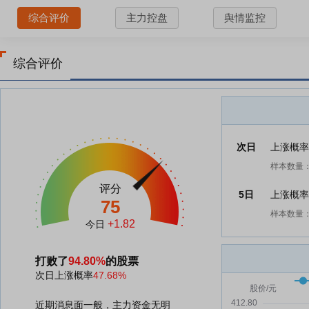
综合评价
主力控盘
舆情监控
综合评价
次日
上涨概
样本数量：
评分
5日
上涨概
75
样本数量：
+1.82
今日
打败了
94.80%
的股票
次日上涨概率
47.68%
近期消息面一般，主力资金无明