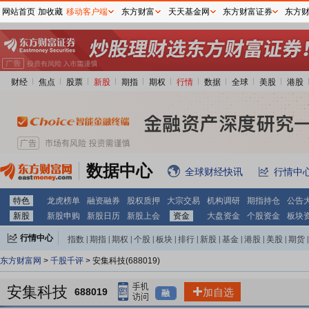
网站首页
加收藏
移动客户端
东方财富
天天基金网
东方财富证券
东方
财经
焦点
股票
新股
期指
期权
行情
数据
全球
美股
港股
数据中心
全球财经快讯
行情中
特色
龙虎榜单
融资融券
股权质押
大宗交易
机构调研
期指持仓
公告
新股
新股申购
新股日历
新股上会
资金
大盘资金
个股资金
板块
行情中心
指数
|
期指
|
期权
|
个股
|
板块
|
排行
|
新股
|
基金
|
港股
|
美股
|
期货
|
外汇
|
黄金
|
自选股
|
自选基金
东方财富网
>
千股千评
> 安集科技(688019)
安集科技
688019
加自选
融