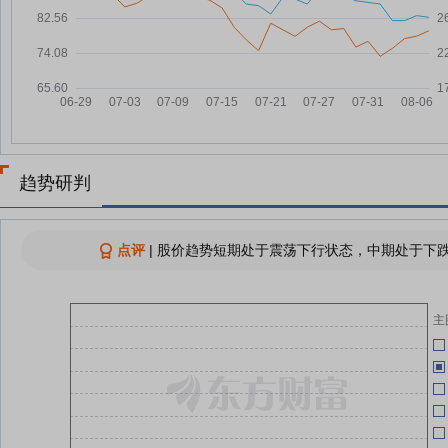
安集科技：融资净买入582.02万
07-29
元，融资余额15.07亿元
07-14
7月以来10家半导体沪企获机构调
07-28
(
研 涨价持续性与产能情况受关注
07-14
安集科技：电镀液及添加剂业务有
07-28
取得部分落地进展 但现阶段覆盖
范围有限
07-14
趋势研判
安集科技：先进制程电镀液及添加
07-28
剂国产化替代空间广阔
07-14
安集科技：融资净买入689.79万
07-28
点评
|
股价趋势短期处于震荡下行状态，中期处于下跌
元，融资余额15.01亿元
这些“隐形”城市，挤进了长鑫“朋友
07-27
07-14
圈”
主
(
查看更多
07-14
用