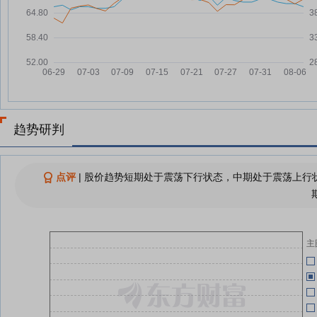
爱博医疗：融资净偿还157.39万
07-23
元，融资余额5.12亿元
支付端改革重塑市场格局 沪市医
07-22
04-28
药板块迎结构性升级机遇
爱博医疗：融资净买入228.63万
07-22
爱
04-28
元，融资余额5.13亿元
爱博医疗：融资净偿还113.25万
07-21
趋势研判
元，融资余额5.11亿元
爱
04-23
爱博医疗旗下德美医疗黎建波：自
07-20
研突围运动医学 并购协同打开第
点评
|
股价趋势短期处于震荡下行状态，中期处于震荡上行状
04-23
二增长曲线
爱博医疗：融资净偿还442.72万
07-18
04-23
元，融资余额5.12亿元
主
查看更多
04-23