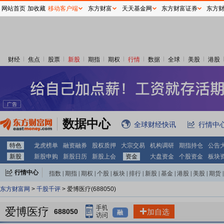
网站首页
加收藏
移动客户端
东方财富
天天基金网
东方财富证券
东方
财经
焦点
股票
新股
期指
期权
行情
数据
全球
美股
港股
数据中心
全球财经快讯
行情中
特色
龙虎榜单
融资融券
股权质押
大宗交易
机构调研
期指持仓
公告
新股
新股申购
新股日历
新股上会
资金
大盘资金
个股资金
板块
行情中心
指数
|
期指
|
期权
|
个股
|
板块
|
排行
|
新股
|
基金
|
港股
|
美股
|
期货
|
外汇
|
黄金
|
自选股
|
自选基金
东方财富网
>
千股千评
> 爱博医疗(688050)
爱博医疗
688050
加自选
融