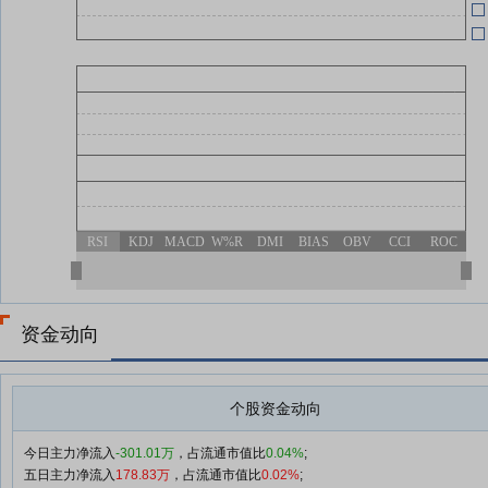
爱
04-23
爱
04-23
04-23
报
RSI
KDJ
MACD
W%R
DMI
BIAS
OBV
CCI
ROC
资金动向
个股资金动向
今日主力净流入
-301.01万
，占流通市值比
0.04%
;
五日主力净流入
178.83万
，占流通市值比
0.02%
;