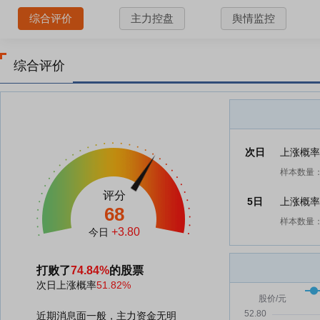
综合评价
主力控盘
舆情监控
综合评价
次日
上涨概
样本数量：
评分
5日
上涨概
68
样本数量：
+3.80
今日
打败了
74.84%
的股票
次日上涨概率
51.82%
近期消息面一般，主力资金无明