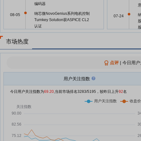
编码器
纳芯微NovoGenius系列电机控制
08-05
07-24
Turnkey Solution获ASPICE CL2
认证
纳芯微：融资净偿还276.09万
08-05
07-24
市场热度
元，融资余额16.97亿元
A股股票回购一览：66家公司披露
08-05
见
回购进展
点评
|
今日用户
07-24
纳芯微：融资净偿还913.34万
08-04
元，融资余额16.99亿元
用户关注指数
纳芯微：融资净偿还1379.13万
07-31
元，融资余额17亿元
今日用户关注指数为
69.20
,当前市场排名
3283
/5195，较昨日上升
92
名
07-24
国产首款霍尔双码道游标算法磁编
07-30
码器发布
07-24
纳芯微：融资净偿还1554.9万
07-30
元，融资余额17.13亿元
07-24
纳芯微：融资净偿还6245.89万
07-29
元，融资余额17.29亿元