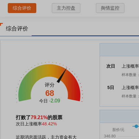
综合评价
主力控盘
舆情监控
综合评价
次日
上涨概
样本数量：
评分
5日
上涨概
68
样本数量：
-2.09
今日
打败了
79.21%
的股票
次日上涨概率
48.42%
近期消息面活跃，主力资金有大