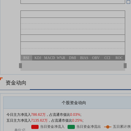
07-18
诺
RSI
KDJ
MACD
W%R
DMI
BIAS
OBV
CCI
ROC
资金动向
个股资金动向
今日主力净流入
786.62万
，占流通市值比
0.03%
;
五日主力净流入
7135.62万
，占流通市值比
0.25%
;