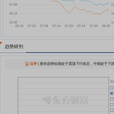
纳
07-24
纳芯微：融资净偿还870.02万
07-28
元，融资余额17.91亿元
纳芯微：融资净偿还9010.61万
07-25
元，融资余额18亿元
07-23
纳芯微：融资净偿还3315.04万
07-24
元，融资余额18.9亿元
07-18
纳芯微：第三届董事会第二十八次
趋势研判
07-23
会议决议公告
07-18
纳芯微：2026年第二次临时股东
07-23
会决议公告
点评
|
股价趋势短期处于震荡下行状态，中期处于下跌
纳
07-18
纳芯微向528名激励对象授予46万
07-23
股限制性股票
07-18
主
港股收评：恒指、恒科齐涨；半导
07-23
体板块重挫，人形机器人、CPO
下跌；电气设备、有色、银行上
07-18
涨；锂矿双雄大涨；“蔚小理”上涨
诺
07-18
查看更多
诺