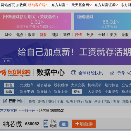
网站首页
加收藏
移动客户端
东方财富
天天基金网
东方财富证券
东方
财经
焦点
股票
新股
期指
期权
行情
数据
全球
美股
港股
数据中心
全球财经快讯
行情中
特色
龙虎榜单
融资融券
股权质押
大宗交易
机构调研
期指持仓
公告
新股
新股申购
新股日历
新股上会
资金
大盘资金
个股资金
板块
行情中心
指数
|
期指
|
期权
|
个股
|
板块
|
排行
|
新股
|
基金
|
港股
|
美股
|
期货
|
外汇
|
黄金
|
自选股
|
自选基金
东方财富网
>
千股千评
> 纳芯微(688052)
纳芯微
688052
加自选
融