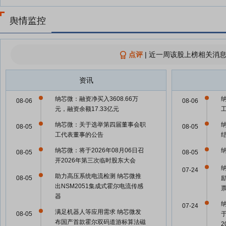
舆情监控
点评
|
近一周该股上榜相关消息
资讯
纳芯微：融资净买入3608.66万
08-06
08-06
元，融资余额17.33亿元
纳芯微：关于选举第四届董事会职
08-05
08-05
工代表董事的公告
纳芯微：将于2026年08月06日召
08-05
08-05
开2026年第三次临时股东大会
07-24
助力高压系统电流检测 纳芯微推
08-05
出NSM2051集成式霍尔电流传感
器
07-24
满足机器人等应用需求 纳芯微发
08-05
布国产首款霍尔双码道游标算法磁