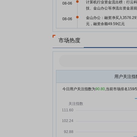
计算机行业资金流出榜：行云
08-06
技、金山办公等净流出资金居
金山办公：融资净买入3576.2
08-06
元，融资余额49.59亿元
龙头业绩炸裂验证变现逻辑！A
08-05
市场热度
用再度大涨 机构紧盯多只概念
(名单)
8天涨超20%！AI应用持续走强
08-05
资客最新抢筹股曝光
券商8月金股转向价值风格 食品
08-05
用户关注指
料、传媒行业权重明显增加
金山办公：截至2026年7月31
08-04
今日用户关注指数为
90.80
,当前市场排名
159
日，累计回购公司股份349617
【明日主题前瞻】AI叙事正从
08-04
切换到兑现，互联网巨头接连
AI办公领域
金山办公已回购35万股，耗资
08-04
7498万元