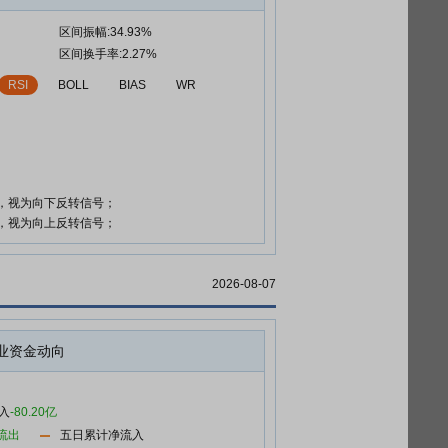
区间振幅:34.93%
区间换手率:2.27%
RSI
BOLL
BIAS
WR
时，视为向下反转信号；
时，视为向上反转信号；
2026-08-07
业资金动向
入
-80.20亿
流出
五日累计净流入