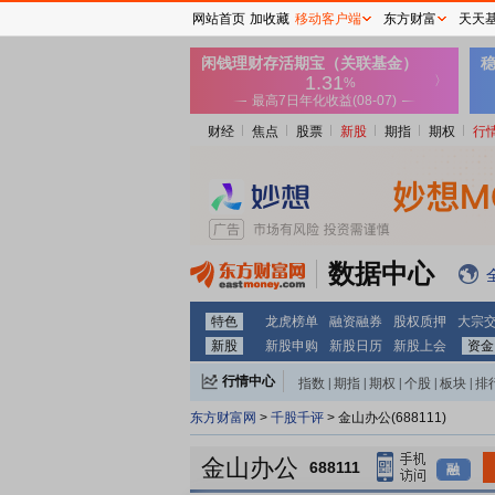
网站首页
加收藏
移动客户端
东方财富
天天
财经
焦点
股票
新股
期指
期权
行
数据中心
特色
龙虎榜单
融资融券
股权质押
大宗
新股
新股申购
新股日历
新股上会
资金
行情中心
指数
|
期指
|
期权
|
个股
|
板块
|
排
东方财富网
>
千股千评
> 金山办公(688111)
金山办公
688111
融