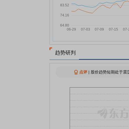
金山办公：融资净偿还3086.5
08-04
元，融资余额48.47亿元
金山办公携两款AI Agent首次
08-03
ChinaJoy
首次参展ChinaJoy，金山上线
08-03
WPS存储管理新版本
科技早报 | 小米多款手机正式涨
08-03
趋势研判
价；长鑫科技LPDDR6接近研
验证尾声
A股8月修复可期？科技仍为中
08-02
点评
|
股价趋势短期处于震荡
期主线？十大券商策略来了
跨界者涌入ChinaJoy，办公软
08-01
件、机器人和汽车为何而来？
生成式AI，能否重塑游戏全产
08-01
｜ChinaJoy 观察
查看更多