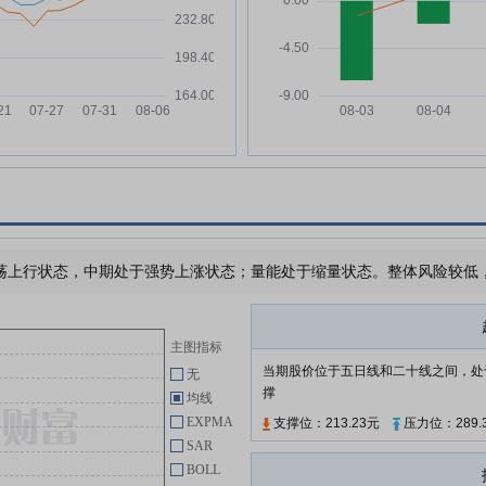
2024年及2025年限制性股票激励
1万
计划部分限制性股票归属结果暨股
份上市的公告
参展
金山办公:金山办公关于2024年限
06-12
制性股票激励计划首次授予部分第
二个归属期归属结果公告(回购股
份)
金山办公:金山办公2026年限制性
06-02
发
股票激励计划首次授予激励对象名
单(截至首次授予日)
长
金山办公:金山办公关于2026年限
06-02
上行状态，中期处于强势上涨状态；量能处于缩量状态。整体风险较低，需
制性股票激励计划内幕信息知情人
买卖公司股票情况的自查报告
金山办公:金山办公第四届董事会
06-02
主图指标
第八次会议决议公告
业链
当期股价位于五日线和二十线之间，处
无
金山办公:北京市君合律师事务所
06-02
撑
均线
关于北京金山办公软件股份有限公
EXPMA
支撑位：213.23元
压力位：289.
司2026年限制性股票激励计划首
SAR
次授予相关事项之法律意见书
BOLL
金山办公:金山办公2025年年度股