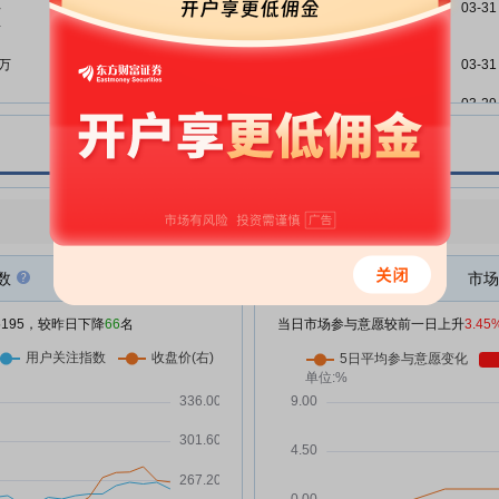
科
03-31
金山办公:金山办公关于以集中竞
07-08
前
价交易方式首次回购公司股份暨回
购进展的公告
9万
03-31
金山办公:金山办公关于股份回购
07-03
03-29
事项前十大股东和前十大无限售条
I应
件股东持股信息的公告
股
03-27
金山办公:金山办公关于以集中竞
07-01
价方式回购股份的回购报告书
 融
03-26
点评
|
今日用户关注度有所下降，参与意愿有所增强
金山办公:金山办公关于以集中竞
06-29
价方式回购股份方案的预案
饮
数
市场
金山办公:金山办公2025年年度权
06-29
益分派实施公告
/5195，较昨日下降
66
名
当日市场参与意愿较前一日上升
3.45
股
金山办公:金山办公第四届董事会
06-29
第九次会议决议公告
投入
发力
金山办公:金山办公关于调整2025
06-17
年度利润分配方案每股分红金额的
公告
金山办公:金山办公关于2023年、
06-13