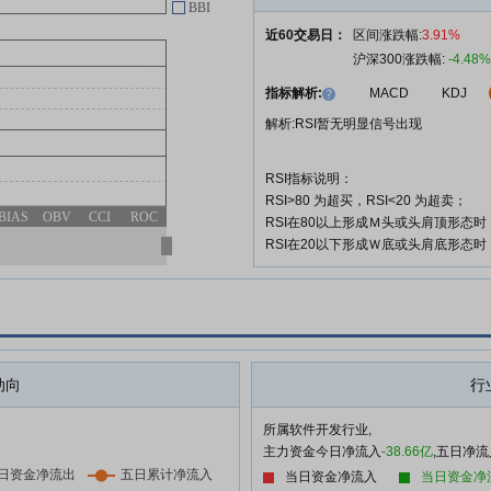
06-02
BBI
东会决议公告
近60交易日：
区间涨跌幅:
3.91%
金山办公:金山办公关于向2026年
06-02
沪深300涨跌幅:
-4.48%
限制性股票激励计划激励对象首次
指标解析:
MACD
KDJ
授予限制性股票的公告
解析:RSI暂无明显信号出现
金山办公:北京市君合律师事务所
06-02
关于北京金山办公软件股份有限公
司2025年年度股东会的法律意见
RSI指标说明：
书
RSI>80 为超买，RSI<20 为超卖；
BIAS
OBV
CCI
ROC
RSI在80以上形成Ｍ头或头肩顶形态
RSI在20以下形成Ｗ底或头肩底形态
查看更多
动向
行
所属软件开发行业,
主力资金今日净流入
-38.66亿
,五日净流
当日资金净流入
当日资金净