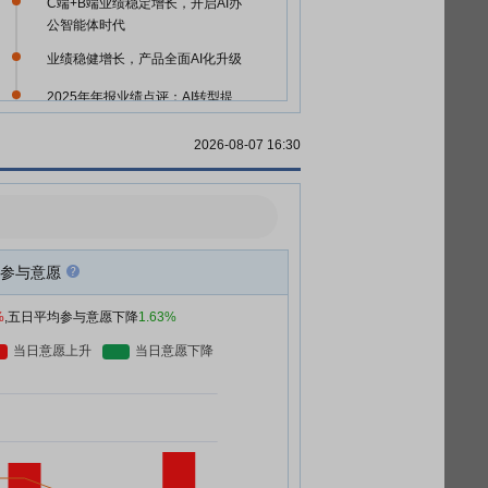
C端+B端业绩稳定增长，开启AI办
公智能体时代
业绩稳健增长，产品全面AI化升级
2025年年报业绩点评：AI转型提
速，业绩兑现可期
2026-08-07 16:30
公司信息更新报告：C端+B端同步
发力，率先开启办公智能体时代
业绩稳健增长，办公Agent可期
查看更多
参与意愿
%
,五日平均参与意愿下降
1.63%