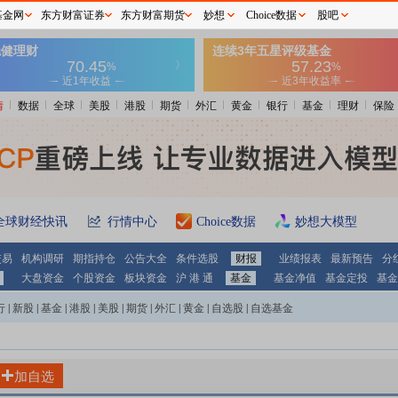
基金网
东方财富证券
东方财富期货
妙想
Choice数据
股吧
情
数据
全球
美股
港股
期货
外汇
黄金
银行
基金
理财
保险
全球财经快讯
行情中心
Choice数据
妙想大模型
交易
机构调研
期指持仓
公告大全
条件选股
财报
业绩报表
最新预告
分
大盘资金
个股资金
板块资金
沪 港 通
基金
基金净值
基金定投
基金
行
|
新股
|
基金
|
港股
|
美股
|
期货
|
外汇
|
黄金
|
自选股
|
自选基金
加自选