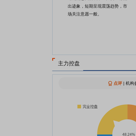
出迹象，短期呈现震荡趋势，市
场关注意愿一般。
主力控盘
点评
|
机构参
48.24%