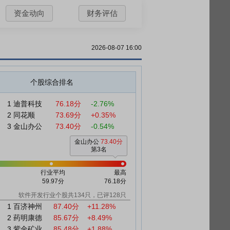
资金动向
财务评估
2026-08-07 16:00
个股综合排名
1
迪普科技
76.18分
-2.76%
2
同花顺
73.69分
+0.35%
3
金山办公
73.40分
-0.54%
金山办公
73.40分
第3名
行业平均
最高
59.97分
76.18分
软件开发行业个股共134只，已评128只
1
百济神州
87.40分
+11.28%
2
药明康德
85.67分
+8.49%
3
紫金矿业
85.48分
+1.88%