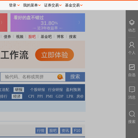
登录
我的菜单
证券交易
基金交易
动态
债券
视频
股吧
基金吧
博客
搜索
个人
自选
0
红送配
研报
个股研报
行业研报
盈利预测
排行
经济
CPI
PPI
PMI
GDP
LPR
房价
消息
搜索
行情
股吧
资讯
F10