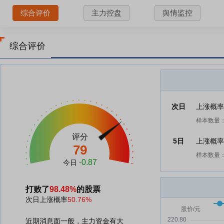
综合评价
主力控盘
舆情监控
综合评价
次日
上涨概
样本数量：
评分
5日
上涨概
79
样本数量：
-0.87
今日
打败了
98.48%
的股票
次日上涨概率
50.76%
近期消息面一般，主力资金有大