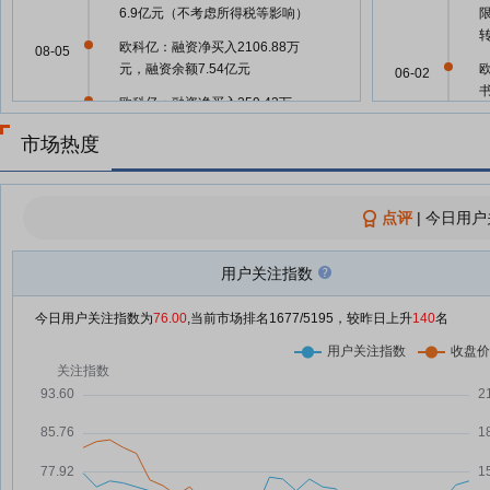
6.9亿元（不考虑所得税等影响）
欧科亿：融资净买入2106.88万
08-05
元，融资余额7.54亿元
06-02
欧科亿：融资净买入259.43万
08-04
元，融资余额7.33亿元
06-02
市场热度
80家科创板公司提前预告上半年
07-31
业绩
欧科亿：融资净偿还4513.99万
点评
|
今日用户
07-31
05-27
元，融资余额7.21亿元
77家科创板公司提前预告上半年
用户关注指数
07-30
05-26
业绩
今日用户关注指数为
76.00
,当前市场排名
1677
/5195，较昨日上升
140
名
欧科亿：融资净偿还4402.64万
07-30
05-26
元，融资余额7.66亿元
75家科创板公司提前预告上半年
07-29
业绩
欧科亿：融资净偿还5036.85万
05-20
07-29
元，融资余额8.1亿元