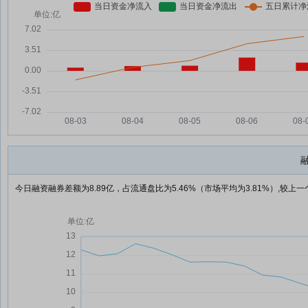
今日融资融券差额为8.89亿，占流通盘比为5.46%（市场平均为3.81%）,较上