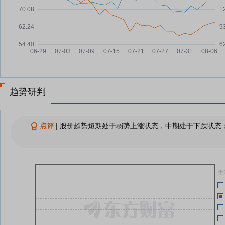
科创板股上半年业绩提前看 39股
05-20
07-28
净利润增幅翻倍
欧科亿：融资净买入3475.64万
05-20
07-28
元，融资余额8.6亿元
科创板新材料企业上半年业绩表现
05-12
07-27
亮眼
69家科创板公司提前预告上半年
05-12
07-27
业绩
趋势研判
研发筑基助力业绩增长 科创板新
07-26
材料公司上半年大幅预增
04-24
点评
|
股价趋势短期处于弱势上涨状态，中期处于下跌状态；
从“短板”到“基石”！科创板新材料
07-26
军团筑牢关键材料自主可控
04-24
研发筑基替代提速，科创板新材料
07-25
企业挺进关键材料自主可控
主
04-24
查看更多
04-24
04-24