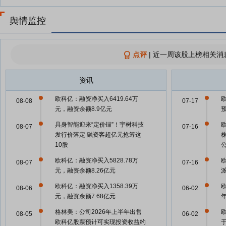
舆情监控
点评
|
近一周该股上榜相关消
资讯
欧科亿：融资净买入6419.64万
08-08
07-17
元，融资余额8.9亿元
具身智能迎来“定价锚”！宇树科技
08-07
07-16
发行价落定 融资客超亿元抢筹这
10股
欧科亿：融资净买入5828.78万
08-07
07-16
元，融资余额8.26亿元
欧科亿：融资净买入1358.39万
08-06
06-02
元，融资余额7.68亿元
年
格林美：公司2026年上半年出售
08-05
06-02
欧科亿股票预计可实现投资收益约