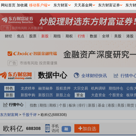
网站首页
加收藏
移动客户端
东方财富
天天基金网
东方财富证券
东方
财经
焦点
股票
新股
期指
期权
行情
数据
全球
美股
港股
数据中心
全球财经快讯
行情中
特色
龙虎榜单
融资融券
股权质押
大宗交易
机构调研
期指持仓
公告
新股
新股申购
新股日历
新股上会
资金
大盘资金
个股资金
板块
行情中心
指数
|
期指
|
期权
|
个股
|
板块
|
排行
|
新股
|
基金
|
港股
|
美股
|
期货
|
外汇
|
黄金
|
自选股
|
自选基金
东方财富网
>
千股千评
> 欧科亿(688308)
欧科亿
688308
加自选
融