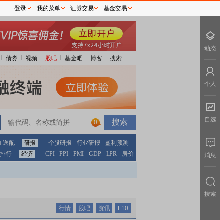
登录
我的菜单
证券交易
基金交易
动态
债券
视频
股吧
基金吧
博客
搜索
个人
自选
0
红送配
研报
个股研报
行业研报
盈利预测
排行
经济
CPI
PPI
PMI
GDP
LPR
房价
消息
搜索
行情
股吧
资讯
F10