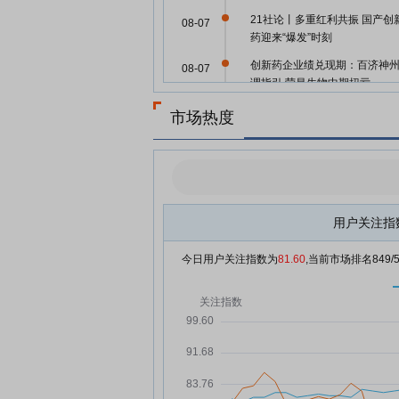
21社论丨多重红利共振 国产创
08-07
药迎来“爆发”时刻
创新药企业绩兑现期：百济神
08-07
调指引 荣昌生物中期扭亏
创新药公司集体步入收获季
08-06
市场热度
百济神州、信达生物、荣昌生
08-06
日爆业绩！私募：创新药未来
年“会以非常高速度猛烈拉升”
8月6日早盘创新药概念走势活
08-06
用户关注指
百花医药斩获3连板
创新药概念盘初活跃 百花医药3
08-06
今日用户关注指数为
81.60
,当前市场排名
849
板
小K播早报|闪迪、西部数据公
08-06
四财季财报 长鑫存储拒绝苹果
价
荣昌生物：融资净偿还990.53
08-06
元，融资余额8.8亿元