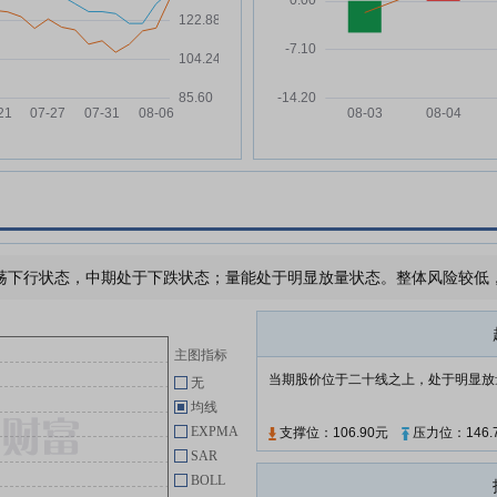
荣昌生物:荣昌生物关于公司董事
06-17
禁止
会完成换届选举暨聘任高级管理人
股
员及证券事务代表的公告
荣昌生物:荣昌生物关于选举第三
06-17
权破
届董事会职工代表董事的公告
新
荣昌生物:北京市金杜律师事务所
06-17
关于荣昌生物制药(烟台)股份有限
绩
公司2025年年度股东会之法律意
业走
见书
荣昌生物:荣昌生物自愿披露关于
06-09
下行状态，中期处于下跌状态；量能处于明显放量状态。整体风险较低，需
宇
泰它西普治疗IgA肾病适应症的附
行
条件上市申请获得批准的公告
盈
荣昌生物:荣昌生物自愿披露关于
06-09
主图指标
泰它西普治疗干燥综合征(干燥病)
当期股价位于二十线之上，处于明显放
无
适应症的上市申请获得批准的公告
均线
荣昌生物:荣昌生物2025年年度股
06-09
EXPMA
支撑位：106.90元
压力位：146.
东会会议资料
SAR
荣昌生物:H股公告(须予披露交易
BOLL
06-02