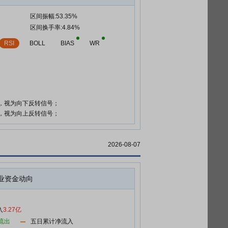
区间振幅:53.35%
区间换手率:4.84%
RSI
BOLL
BIAS
WR
时，视为向下反转信号；
时，视为向上反转信号；
2026-08-07
业资金动向
入
3.27亿
流出
五日累计净流入