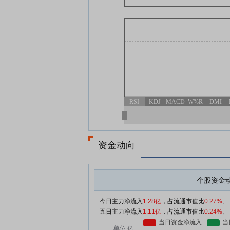
RSI
KDJ
MACD
W%R
DMI
资金动向
个股资金
今日主力净流入
1.28亿
，占流通市值比
0.27%
;
五日主力净流入
1.11亿
，占流通市值比
0.24%
;