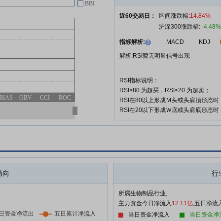
购买理财产品)
BBI
近60交易日：
区间涨跌幅:
14.84%
荣昌生物:H股公告(须予披露交易
05-27
购买理财产品)
沪深300涨跌幅:
-4.48%
荣昌生物:H股公告(须予披露交易)
指标解析:
MACD
KDJ
05-21
解析:RSI暂无明显信号出现
查看更多
RSI指标说明：
RSI>80 为超买，RSI<20 为超卖；
BIAS
OBV
CCI
ROC
RSI在80以上形成Ｍ头或头肩顶形态
RSI在20以下形成Ｗ底或头肩底形态
动向
行
所属生物制品行业,
主力资金今日净流入
12.11亿
,五日净流
当日资金净流入
当日资金净