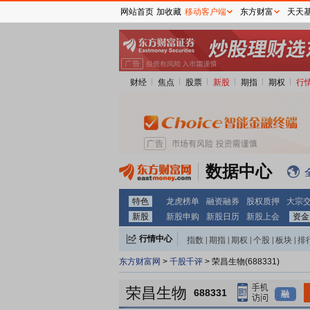
网站首页
加收藏
移动客户端
东方财富
天天
财经
焦点
股票
新股
期指
期权
行
数据中心
特色
龙虎榜单
融资融券
股权质押
大宗
新股
新股申购
新股日历
新股上会
资金
行情中心
指数
|
期指
|
期权
|
个股
|
板块
|
排
东方财富网
>
千股千评
> 荣昌生物(688331)
荣昌生物
688331
融