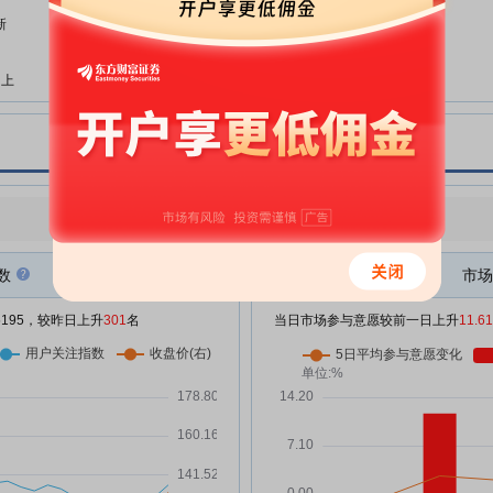
十名无限售条件股东持股情况的公
告
新
荣昌生物:荣昌生物关于2026年第
07-20
一次以集中竞价交易方式回购公司
州上
股份的预案
荣昌生物:荣昌生物第三届董事会
07-20
第二次会议决议公告
物同
荣昌生物:荣昌生物关于2026年第
07-20
两三
一次以集中竞价交易方式回购公司
点评
|
今日用户关注度有所上升，参与意愿有所增强
股份的回购报告书
跃
荣昌生物:H股公告
数
07-03
市场
荣昌生物:华泰联合证券有限责任
连
06-23
/5195，较昨日上升
301
名
当日市场参与意愿较前一日上升
11.6
公司关于荣昌生物制药(烟台)股份
有限公司限售股份上市流通事项的
布第
核查意见
压
荣昌生物:荣昌生物首次公开发行
06-23
限售股份上市流通公告
万
荣昌生物:荣昌生物2025年年度股
06-17
东会决议公告