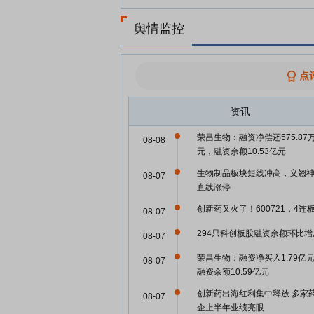
舆情监控
点
资讯
荣昌生物：融资净偿还575.87
08-08
元，融资余额10.53亿元
生物制品板块短线冲高，义翘
08-07
直线涨停
创新药又火了！600721，4连
08-07
294只科创板股融资余额环比增
08-07
荣昌生物：融资净买入1.79亿
08-07
融资余额10.59亿元
创新药出海红利集中释放 多家
08-07
企上半年业绩亮眼