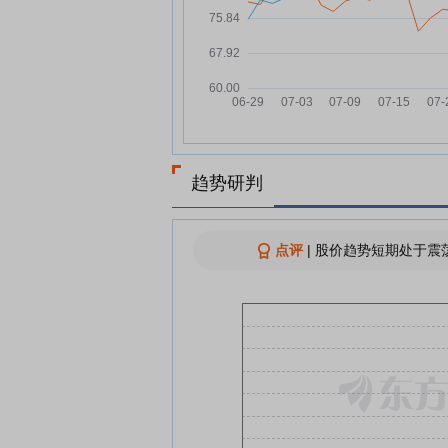
新华财经早报：8月6日
08-06
港股早报｜外交部回应美国拟
08-06
进口中国光收发模块 热门中概
多数走低
上半年净利增超数倍、海外授
08-06
纪录、扭亏超40亿……多家创
药企业绩齐爆发
趋势研判
多家头部创新药企业上半年业
08-05
“报喜”：爆款产品加速放量 行
到业绩兑现关口
点评
|
股价趋势短期处于震荡
科创板晚报|长鑫拒绝苹果压价 
08-05
树科技网上路演将于8月7日举
荣昌生物：预计2026年上半年
08-05
利47亿元 同比扭亏
查看更多