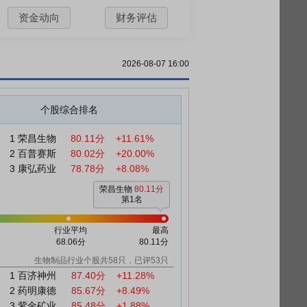
资金动向
财务评估
2026-08-07 16:00
个股综合排名
1
荣昌生物
80.11分
+11.61%
2
百普赛斯
80.02分
+20.00%
3
康弘药业
78.78分
+8.08%
荣昌生物
80.11分
第1名
行业平均
最高
68.06分
80.11分
生物制品行业个股共58只，已评53只
1
百济神州
87.40分
+11.28%
2
药明康德
85.67分
+8.49%
3
紫金矿业
85.48分
+1.88%