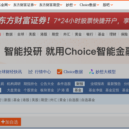
基金网
东方财富证券
东方财富期货
妙想
Choice数据
股吧
情
数据
全球
美股
港股
期货
外汇
黄金
银行
基金
理财
保险
全球财经快讯
行情中心
Choice数据
妙想大模型
交易
机构调研
期指持仓
公告大全
条件选股
财报
业绩报表
最新预告
分
大盘资金
个股资金
板块资金
沪 港 通
基金
基金净值
基金定投
基金
行
|
新股
|
基金
|
港股
|
美股
|
期货
|
外汇
|
黄金
|
自选股
|
自选基金
加自选