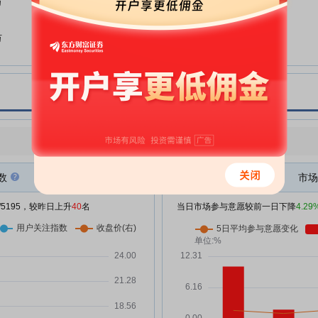
份有限公司2025年年度报告的信
万
息披露监管问询函有关财务问题回
复的专项说明
万
德马科技:德马科技股东减持股份
06-17
结果公告
德马科技:德马科技关于发行股份
06-12
及支付现金购买资产暨关联交易之
万
部分限售股上市流通公告
德马科技:国金证券股份有限公司
点评
06-12
|
今日用户关注度有所上升，参与意愿有所减弱
关于德马科技集团股份有限公司发
行股份及支付现金购买资产暨关联
数
市场
交易之部分限售股上市流通的核查
机
意见
/5195，较昨日上升
40
名
当日市场参与意愿较前一日下降
4.29
德马科技:投资者关系活动记录表
万
06-09
2026-003
德马科技:德马科技2025年年度权
万
05-28
益分派实施公告
德马科技:投资者关系活动记录表
万
05-22
2026-002(2025年度暨2026年第
一季度业绩说明会)