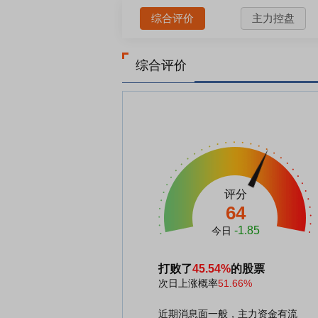
综合评价
主力控盘
综合评价
评分
64
-1.85
今日
打败了
45.54%
的股票
次日上涨概率
51.66%
近期消息面一般，主力资金有流