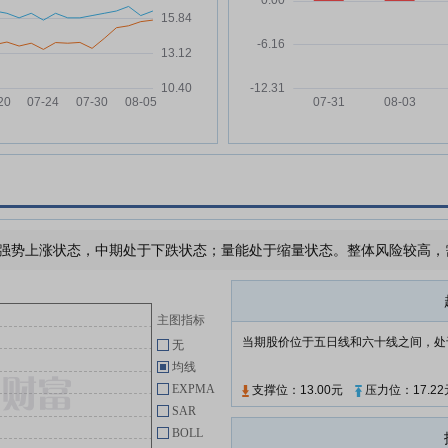
万
德马科技:德马科技关于发行股份
05-20
及支付现金购买资产暨关联交易之
业绩承诺期届满减值测试情况的公
告
德马科技:国金证券股份有限公司
05-20
关于德马科技集团股份有限公司发
行股份及支付现金购买资产暨关联
万
交易之业绩承诺期届满减值测试情
况的核查意见
付
德马科技:德马科技2025年年度股
05-20
强势上涨状态，中期处于下跌状态；量能处于缩量状态。整体风险较高，需要
东会决议公告
德马科技:德马科技2025年年度股
05-20
东会法律意见书
主图指标
德马科技:关于江苏莫安迪科技有
05-20
当期股价位于五日线和六十线之间，处
无
限公司业绩承诺期届满资产减值测
均线
试的专项审核报告
EXPMA
支撑位：13.00元
压力位：17.22
德马科技:德马科技2025年年度股
05-13
SAR
东会会议资料
BOLL