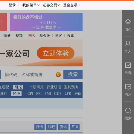
登录
我的菜单
证券交易
基金交易
动态
债券
视频
股吧
基金吧
博客
搜索
个人
自选
0
红送配
研报
个股研报
行业研报
盈利预测
排行
经济
CPI
PPI
PMI
GDP
LPR
房价
消息
搜索
行情
股吧
资讯
F10