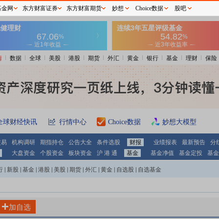
基金网
东方财富证券
东方财富期货
妙想
Choice数据
股吧
情
数据
全球
美股
港股
期货
外汇
黄金
银行
基金
理财
保险
全球财经快讯
行情中心
Choice数据
妙想大模型
交易
机构调研
期指持仓
公告大全
条件选股
财报
业绩报表
最新预告
分
大盘资金
个股资金
板块资金
沪 港 通
基金
基金净值
基金定投
基金
行
|
新股
|
基金
|
港股
|
美股
|
期货
|
外汇
|
黄金
|
自选股
|
自选基金
加自选