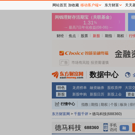
网站首页
加收藏
移动客户端
东方财富
天天
财经
焦点
股票
新股
期指
期权
行
数据中心
特色
龙虎榜单
融资融券
股权质押
大宗
新股
新股申购
新股日历
新股上会
资金
行情中心
指数
|
期指
|
期权
|
个股
|
板块
|
排
东方财富网
>
千股千评
> 德马科技(688360)
德马科技
688360
融