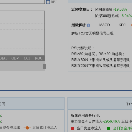
BBI
德马科技:德马科技关于召开2025
05-13
年度暨2026年第一季度业绩说明
近60交易日：
区间涨跌幅:
-19.53%
会的公告
沪深300涨跌幅:
-6.94%
德马科技:德马科技2026年第一季
04-30
指标解析:
MACD
KDJ
度报告
解析:RSI暂无明显信号出现
德马科技:德马科技独立董事2025
04-29
年度述职报告【赵黎明】
RSI指标说明：
德马科技:德马科技独立董事2025
RSI>80 为超买，RSI<20 为超卖；
04-29
BIAS
OBV
CCI
ROC
年度述职报告【张云】
RSI在80以上形成Ｍ头或头肩顶形态
RSI在20以下形成Ｗ底或头肩底形态
查看更多
动向
行
%
;
所属通用设备行业,
%
;
主力资金今日净流入
-2956.46万
,五日
当日资金净流入
当日资金净