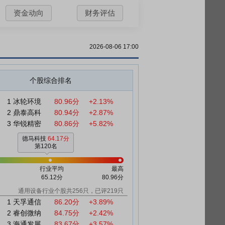
资金动向
财务评估
2026-08-06 17:00
个股综合排名
1
冰轮环境
80.96分
+2.13%
2
鼎泰高科
80.94分
+2.87%
3
华锐精密
80.86分
+5.82%
德马科技
64.17分
第120名
行业平均
最高
65.12分
80.96分
通用设备行业个股共256只，已评219只
1
天孚通信
86.20分
+3.89%
2
睿创微纳
84.75分
+2.42%
3
海通发展
83.67分
+3.57%