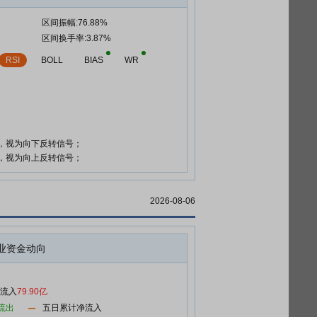
区间振幅:76.88%
区间换手率:3.87%
RSI
BOLL
BIAS
WR
时，视为向下反转信号；
时，视为向上反转信号；
2026-08-06
业资金动向
净流入
79.90亿
流出
五日累计净流入