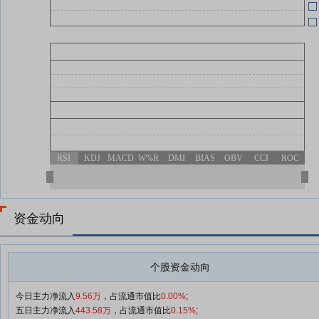
04-30
报
04-30
04-30
RSI
KDJ
MACD
W%R
DMI
BIAS
OBV
CCI
ROC
04-30
资金动向
04-30
个股资金动向
今日主力净流入
9.56万
，占流通市值比
0.00%
;
五日主力净流入
443.58万
，占流通市值比
0.15%
;