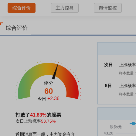
综合评价
主力控盘
舆情监控
综合评价
次日
上涨概
样本数量：
评分
5日
上涨概
60
样本数量：
+2.36
今日
打败了
41.83%
的股票
次日上涨概率
53.75%
近期消息面一般，主力资金有介