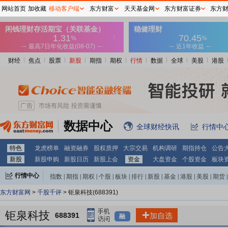
网站首页
加收藏
移动客户端
东方财富
天天基金网
东方财富证券
东方
财经
焦点
股票
新股
期指
期权
行情
数据
全球
美股
港股
数据中心
全球财经快讯
行情中
特色
龙虎榜单
融资融券
股权质押
大宗交易
机构调研
期指持仓
公告
新股
新股申购
新股日历
新股上会
资金
大盘资金
个股资金
板块
行情中心
指数
|
期指
|
期权
|
个股
|
板块
|
排行
|
新股
|
基金
|
港股
|
美股
|
期货
|
外汇
|
黄金
|
自选股
|
自选基金
东方财富网
>
千股千评
> 钜泉科技(688391)
钜泉科技
688391
加自选
融