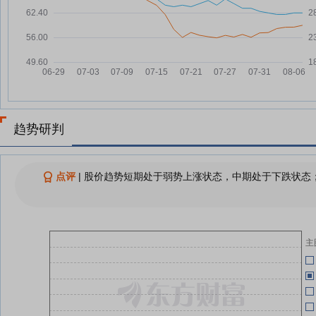
07-22
04-30
元，融资余额1.15亿元
钜泉科技：本年度国网首批电能表
07-21
04-30
招标规模达3225万只
钜泉科技：公司主要研发的产品为
07-21
电能计量芯片、智能电表MCU芯
片、载波通信芯片和BMS芯片
04-30
钜泉科技：融资净买入85.99万
07-21
趋势研判
元，融资余额1.15亿元
04-30
钜泉科技：公司曾于2024年实施
07-20
了股份回购方案，回购注销总金额
点评
|
股价趋势短期处于弱势上涨状态，中期处于下跌状态；
达2亿元
钜泉科技：公司半年度业绩具体详
07-20
04-30
见8月29日披露的定期报告
主
查看更多
04-30