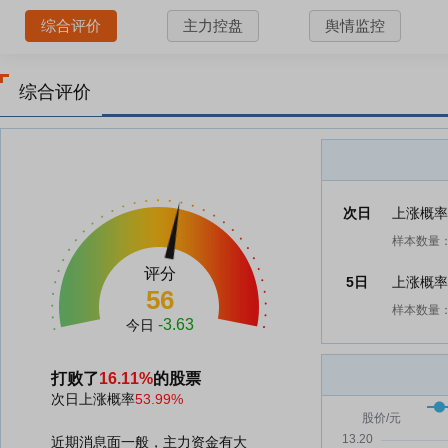
综合评价
主力控盘
舆情监控
综合评价
次日
上涨概
样本数量：
评分
5日
上涨概
56
样本数量：
-3.63
今日
打败了
16.11%
的股票
次日上涨概率
53.99%
近期消息面一般，主力资金有大