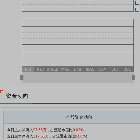
06-26
06-26
06-19
RSI
KDJ
MACD
W%R
DMI
BIAS
OBV
CCI
ROC
06-19
资金动向
06-19
个股资金动向
今日主力净流入
97.66万
，占流通市值比
0.02%
;
五日主力净流入
317.61万
，占流通市值比
0.08%
;