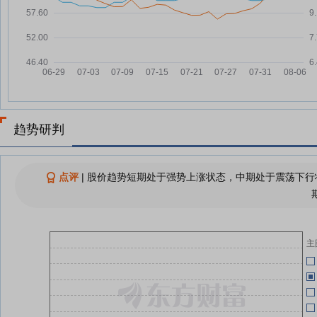
07-24
元，融资余额6863.14万元
时创能源：融资净偿还144.01万
07-23
06-26
元，融资余额6946.88万元
小K播早报|北京：力争下半年新增
07-22
智能算力5万P 月之暗面Kimi拟洽
06-26
谈IPO前最后一轮融资
时创能源：融资净买入35.18万
07-22
趋势研判
元，融资余额7090.89万元
06-26
又有一批A股上市公司加入回购“护
07-22
盘”大军
点评
|
股价趋势短期处于强势上涨状态，中期处于震荡下行状
时创能源：拟1800万元-3600万元
07-21
回购公司股份
06-26
查看更多
主
06-26