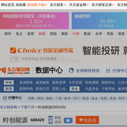
网站首页
加收藏
移动客户端
东方财富
天天基金网
东方财富证券
东方
财经
焦点
股票
新股
期指
期权
行情
数据
全球
美股
港股
数据中心
全球财经快讯
行情中
特色
龙虎榜单
融资融券
股权质押
大宗交易
机构调研
期指持仓
公告
新股
新股申购
新股日历
新股上会
资金
大盘资金
个股资金
板块
行情中心
指数
|
期指
|
期权
|
个股
|
板块
|
排行
|
新股
|
基金
|
港股
|
美股
|
期货
|
外汇
|
黄金
|
自选股
|
自选基金
东方财富网
>
千股千评
> 时创能源(688429)
时创能源
688429
加自选
融