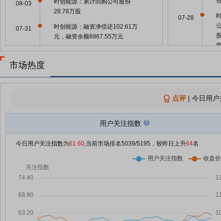
时创能源：累计回购公司股份
08-03
28.78万股
07-28
时创能源：融资净偿还102.61万
07-31
元，融资余额6867.55万元
时创能源：融资净买入38.47万
07-30
元，融资余额6970.15万元
07-22
市场热度
多家公司宣布回购 最高金额20亿
07-30
元
点评
07-22
|
今日用户
时创能源：首次回购公司股份9.00
07-29
万股
用户关注指数
时创能源：首次回购90000股
07-29
07-22
今日用户关注指数为
61.60
,当前市场排名
5039
/5195，较昨日上升
64
名
时创能源：融资净买入62.08万
07-29
元，融资余额6931.68万元
07-09
时创能源：融资净偿还38.77万
07-28
元，融资余额6869.6万元
时创能源：融资净买入45.22万
07-25
07-08
元，融资余额6908.36万元
时创能源：融资净偿还83.74万