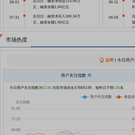
吉贝尔：融资净偿还153.94万
08-01
06-11
元，融资余额1.84亿元
吉贝尔：融资净买入380.34万
07-31
06-05
元，融资余额1.86亿元
吉贝尔：融资净买入18.83万元，
07-30
融资余额1.82亿元
市场热度
06-01
吉贝尔：新型紫杉烷类化合物制备
07-29
方法获发明专利
会
点评
|
今日用户
吉贝尔获一项发明专利证书
07-29
05-23
吉贝尔：融资净买入173.22万
07-29
用户关注指数
元，融资余额1.82亿元
今日用户关注指数为
62.80
,当前市场排名
4788
/5195，较昨日下降
135
名
吉贝尔：融资净买入92.44万元，
07-28
05-23
融资余额1.8亿元
融资客看好5股 买入占成交比例超
07-27
05-23
三成
吉贝尔：融资净买入849.64万
07-25
元，融资余额1.79亿元
05-21
吉贝尔：融资净偿还65.89万元，