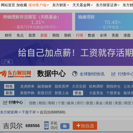
网站首页
加收藏
移动客户端
东方财富
天天基金网
东方财富证券
东方
财经
焦点
股票
新股
期指
期权
行情
数据
全球
美股
港股
数据中心
全球财经快讯
行情中
特色
龙虎榜单
融资融券
股权质押
大宗交易
机构调研
期指持仓
公告
新股
新股申购
新股日历
新股上会
资金
大盘资金
个股资金
板块
行情中心
指数
|
期指
|
期权
|
个股
|
板块
|
排行
|
新股
|
基金
|
港股
|
美股
|
期货
|
外汇
|
黄金
|
自选股
|
自选基金
东方财富网
>
千股千评
> 吉贝尔(688566)
吉贝尔
688566
加自选
融