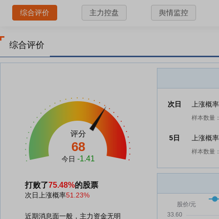
综合评价
主力控盘
舆情监控
综合评价
次日
上涨概
样本数量：
评分
5日
上涨概
68
样本数量：
-1.41
今日
打败了
75.48%
的股票
次日上涨概率
51.23%
近期消息面一般，主力资金无明