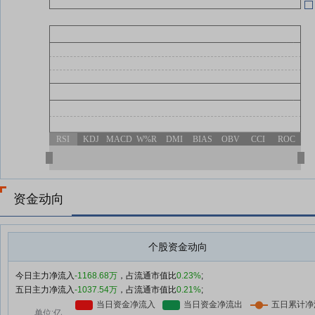
04-29
年
04-28
04-28
公
RSI
KDJ
MACD
W%R
DMI
BIAS
OBV
CCI
ROC
资金动向
个股资金动向
今日主力净流入
-1168.68万
，占流通市值比
0.23%
;
五日主力净流入
-1037.54万
，占流通市值比
0.21%
;