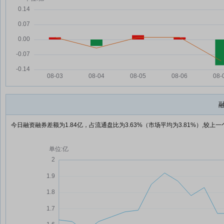
今日融资融券差额为1.84亿，占流通盘比为3.63%（市场平均为3.81%）,较上